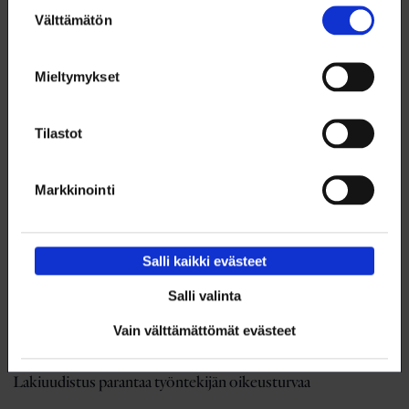
Suostumuksen
pelisääntöjen toimivuudesta ja auttaa liittoa
Välttämätön
valinta
kehittämään edunvalvontaa.
Mieltymykset
Tilastot
Markkinointi
Salli kaikki evästeet
Salli valinta
Vain välttämättömät evästeet
Anna Kytömaa
Lakiuudistus parantaa työntekijän oikeusturvaa