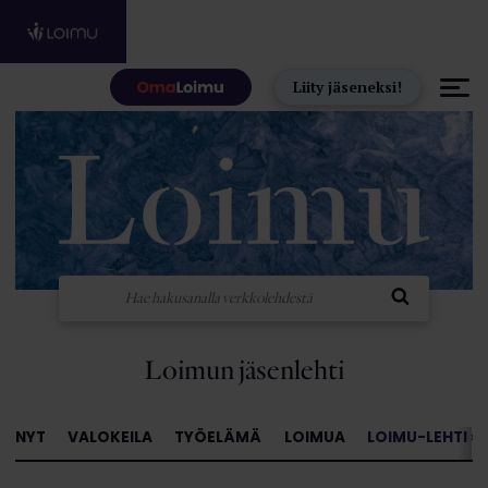
Hyppää sisältöön
Liity jäseneksi!
Loimun jäsenlehti
NYT
VALOKEILA
TYÖELÄMÄ
LOIMUA
LOIMU-LEHTI »