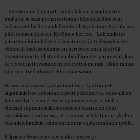
– Jäsenemme haluavat toimia lakien ja sopimusten
mukaan, ja siksi perusteettomat kilpailukiellot ovat
haitanneet heidän uudelleentyöllistymistään työsuhteen
päättymisen jälkeen, Kytömaa kertoo. – Lakiuudistus
parantaa loimulaisten oikeusturvaa ja todennäköisesti
vähentää kieltosopimusten perusteetonta käyttöä.
Jäsentemme työllistymismahdollisuudet paranevat, kun
he voivat heti työsuhteen päätyttyä mennä töihin minne
tahansa itse haluavat, Kytömaa sanoo.
Hänen mukaansa työnantajat ovat käyttäneet
kilpailukieltoa automaattisesti pohtimatta, onko siihen
lain edellyttämää erityisen painavaa syytä. Kielto
yhdessä sopimussakkolausekkeen kanssa on ollut
ristiriidassa sen kanssa, että perustuslaki turvaa yksilön
oikeuden hankkia toimeentulonsa valitsemallaan työllä.
Kilpailukieltosäännöksen uudistamisesitys