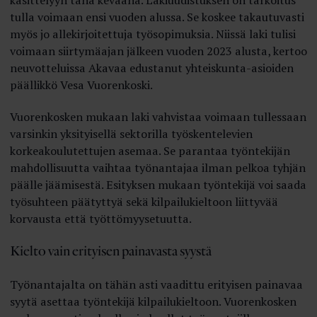
käsittelyyn tänä keväänä. Lakiuudistuksen on tarkoitus
tulla voimaan ensi vuoden alussa. Se koskee takautuvasti
myös jo allekirjoitettuja työsopimuksia. Niissä laki tulisi
voimaan siirtymäajan jälkeen vuoden 2023 alusta, kertoo
neuvotteluissa Akavaa edustanut yhteiskunta-asioiden
päällikkö Vesa Vuorenkoski.
Vuorenkosken mukaan laki vahvistaa voimaan tullessaan
varsinkin yksityisellä sektorilla työskentelevien
korkeakoulutettujen asemaa. Se parantaa työntekijän
mahdollisuutta vaihtaa työnantajaa ilman pelkoa tyhjän
päälle jäämisestä. Esityksen mukaan työntekijä voi saada
työsuhteen päätyttyä sekä kilpailukieltoon liittyvää
korvausta että työttömyysetuutta.
Kielto vain erityisen painavasta syystä
Työnantajalta on tähän asti vaadittu erityisen painavaa
syytä asettaa työntekijä kilpailukieltoon. Vuorenkosken