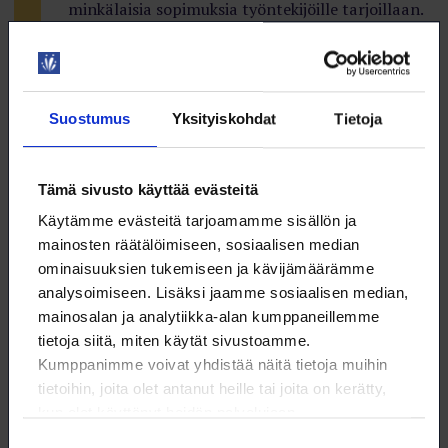
minkälaisia sopimuksia työntekijöille tarjoillaan.
Työntekijöiden kannattaa olla rekrytointitilanteissa
valppaina, jotta perusteettomat kieltosopimukset
saadaan siivottua työmarkkinoilta. Työsopimusta ei
Suostumus
Yksityiskohdat
Tietoja
kannata allekirjoittaa ennen kuin ammattiliiton juristi
on sen nähnyt. Työntekijän kynnys riitauttaa sopimus on
korkea ilman juristin apua.
Tämä sivusto käyttää evästeitä
Käytämme evästeitä tarjoamamme sisällön ja
– Ilman erityisen painavaa syytä tehty kilpailu­
mainosten räätälöimiseen, sosiaalisen median
kieltosopimus on mitätön. Jos painava syy on olemassa,
ominaisuuksien tukemiseen ja kävijämäärämme
työntekijälle syntyy oikeus korvaukseen sopimuksen
analysoimiseen. Lisäksi jaamme sosiaalisen median,
solmimisen jälkeen irtisanouduttaessa. Korvausehdot
mainosalan ja analytiikka-alan kumppaneillemme
tulee kirjata sopimukseen.
tietoja siitä, miten käytät sivustoamme.
Mitä useampi työntekijä pyytää lausuntoa liittonsa
Kumppanimme voivat yhdistää näitä tietoja muihin
juristilta, sitä paremmin ammattiliitoissa pysytään ajan
tietoihin, joita olet antanut heille tai joita on kerätty,
tasalla siitä, minkälaisia sopimuksia työntekijöille
kun olet käyttänyt heidän palvelujaan.
tarjoillaan. Se lisää tietoa työmarkkinoiden