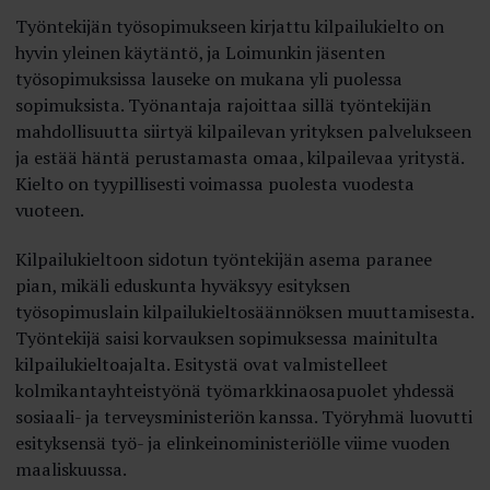
Työntekijän työsopimukseen kirjattu kilpailukielto on
hyvin yleinen käytäntö, ja Loimunkin jäsenten
työsopimuksissa lauseke on mukana yli puolessa
sopimuksista. Työnantaja rajoittaa sillä työntekijän
mahdollisuutta siirtyä kilpailevan yrityksen palvelukseen
ja estää häntä perustamasta omaa, kilpailevaa yritystä.
Kielto on tyypillisesti voimassa puolesta vuodesta
vuoteen.
Kilpailukieltoon sidotun työntekijän asema paranee
pian, mikäli eduskunta hyväksyy esityksen
työsopimuslain kilpailukieltosäännöksen muuttamisesta.
Työntekijä saisi korvauksen sopimuksessa mainitulta
kilpailukieltoajalta. Esitystä ovat valmistelleet
kolmikantayhteistyönä työmarkkinaosapuolet yhdessä
sosiaali- ja terveysministeriön kanssa. Työryhmä luovutti
esityksensä työ- ja elinkeinoministeriölle viime vuoden
maaliskuussa.