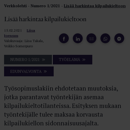
Verkkolehti
Numero 1/2021
Lisää harkintaa kilpailukieltoon
Lisää harkintaa kilpailukieltoon
15.02.2021
Liisa
Joensuu
Valokuvaaja: Liisa Takala,
Veikko Somerpuro
NUMERO 1/2021
TYÖELÄMÄ
EDUNVALVONTA
Työsopimuslakiin ehdotetaan muutoksia,
jotka parantavat työntekijän asemaa
kilpailukieltotilanteissa. Esityksen mukaan
työntekijälle tulee maksaa korvausta
kilpailukiellon sidonnaisuusajalta.