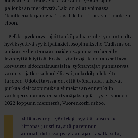
mukaan vaatimuksella ei ole ollut työnantajille
paljonkaan merkitystä. Laki on ollut voimassa
”kuolleena kirjaimena”. Uusi laki herättäisi vaatimuksen
eloon.
– Pelkkä pyrkimys rajoittaa kilpailua ei ole työnantajalta
hyväksyttävä syy kilpailukieltosopimukselle. Uudistus on
omiaan vähentämään näiden sopimusten laajalle
levinnyttä käyttöä. Koska työntekijälle on maksettava
korvausta sidonnaisuusajalta, työnantajat punnitsevat
varmasti jatkossa huolellisesti, onko kilpailukielto
tarpeen. Odotettavissa on, että työnantajat alkavat
purkaa kieltosopimuksia viimeistään ennen kuin
vanhojen sopimusten siirtymäjakso päättyy eli vuoden
2022 loppuun mennessä, Vuorenkoski uskoo.
Mitä useampi työntekijä pyytää lausuntoa
liittonsa juristilta, sitä paremmin
ammattiliitoissa pysytään ajan tasalla siitä,