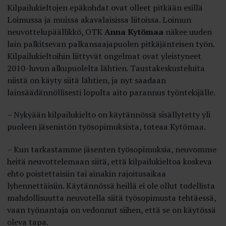
Kilpailukieltojen epäkohdat ovat olleet pitkään esillä
Loimussa ja muissa akavalaisissa liitoissa. Loimun
neuvottelupäällikkö, OTK
Anna Kytömaa
näkee uuden
lain palkitsevan palkansaajapuolen pitkäjänteisen työn.
Kilpailukieltoihin liittyvät ongelmat ovat yleistyneet
2010-luvun alkupuolelta lähtien. Taustakeskusteluita
niistä on käyty siitä lähtien, ja nyt saadaan
lainsäädännöllisesti lopulta aito parannus työntekijälle.
– Nykyään kilpailukielto on käytännössä sisällytetty yli
puoleen jäsenistön työsopimuksista, toteaa Kytömaa.
– Kun tarkastamme jäsenten työsopimuksia, neuvomme
heitä neuvottelemaan siitä, että kilpailukieltoa koskeva
ehto poistettaisiin tai ainakin rajoitusaikaa
lyhennettäisiin. Käytännössä heillä ei ole ollut todellista
mahdollisuutta neuvotella siitä työsopimusta tehtäessä,
vaan työnantaja on vedonnut siihen, että se on käytössä
oleva tapa.