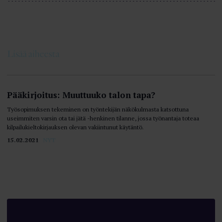
Lisää aiheesta
Pääkirjoitus: Muuttuuko talon tapa?
Työsopimuksen tekeminen on työntekijän näkökulmasta katsottuna
useimmiten varsin ota tai jätä -henkinen tilanne, jossa työnantaja toteaa
kilpailukieltokirjauksen olevan vakiintunut käytäntö.
15.02.2021
NYT