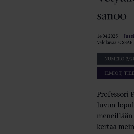
sanoo
14.04.2023
Juss
Valokuvaaja: SSAB,
NUMERO 2/2
ILMIÖT, TIE
Professori 
luvun lopul
meneillään 
kertaa mein