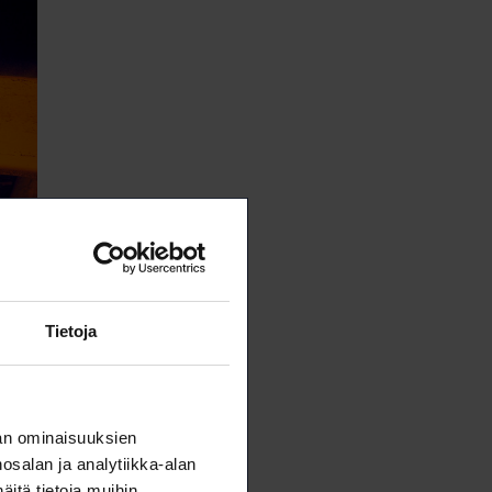
sti
Tietoja
an ominaisuuksien
salan ja analytiikka-alan
itä tietoja muihin