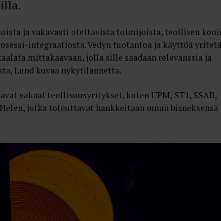
illa.
oista ja vakavasti otettavista toimijoista, teollisen koo
prosessi-integraatiosta. Vedyn tuotantoa ja käyttöä yritet
kaalata mittakaavaan, jolla sille saadaan relevanssia ja
ta, Lund kuvaa nykytilannetta.
avat vakaat teollisuusyritykset, kuten UPM, ST1, SSAB,
 Helen, jotka toteuttavat hankkeitaan oman bisneksensä