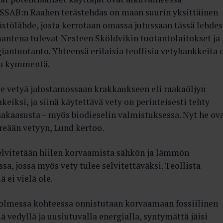
 SSAB:n Raahen terästehdas on maan suurin yksittäinen
ästölähde, josta kerrotaan omassa jutussaan tässä lehdes
antena tulevat Nesteen Sköldvikin tuotantolaitokset ja
iantuotanto. Yhteensä erilaisia teollisia vetyhankkeita 
ta kymmentä.
ee vetyä jalostamossaan krakkaukseen eli raakaöljyn
keiksi, ja siinä käytettävä vety on perinteisesti tehty
aakaasusta – myös biodieselin valmistuksessa. Nyt he ov
reään vetyyn, Lund kertoo.
elvitetään hiilen korvaamista sähkön ja lämmön
sa, jossa myös vety tulee selvitettäväksi. Teollista
ä ei vielä ole.
kolmessa kohteessa onnistutaan korvaamaan fossiilinen
ä vedyllä ja uusiutuvalla energialla, syntymättä jäisi