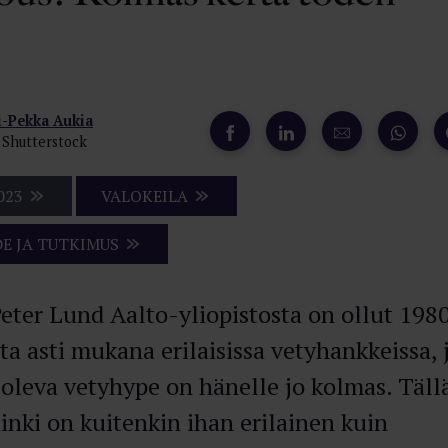
i-Pekka Aukia
 Shutterstock
023
VALOKEILA
DE JA TUTKIMUS
Peter Lund Aalto-yliopistosta on ollut 198
ta asti mukana erilaisissa vetyhankkeissa, 
oleva vetyhype on hänelle jo kolmas. Täll
inki on kuitenkin ihan erilainen kuin