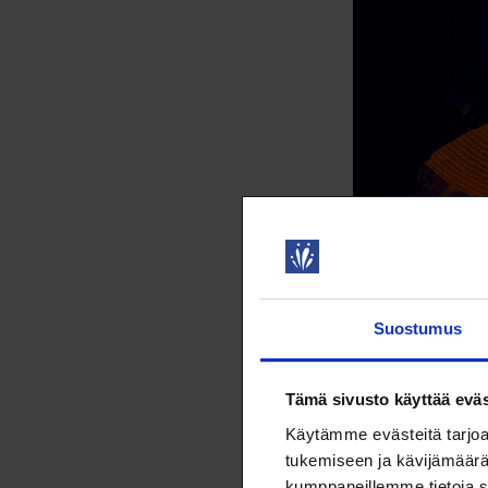
Perinteisten m
terästuotan
Suostumus
t
Tämä sivusto käyttää eväs
Taustalla on tar
Käytämme evästeitä tarjoa
tasaamaan uusi
tukemiseen ja kävijämäärä
Aurinko- ja tuu
kumppaneillemme tietoja s