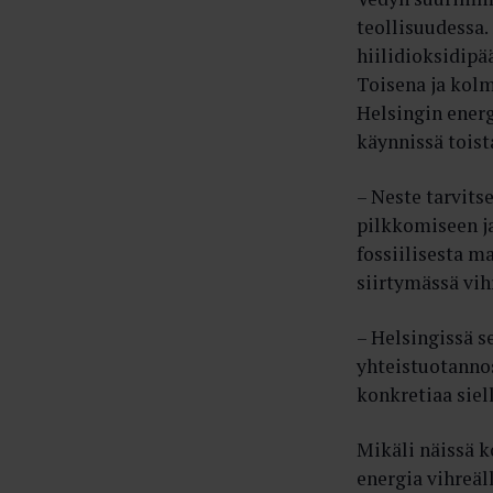
teollisuudessa.
hiilidioksidipä
Toisena ja kolm
Helsingin energ
käynnissä tois
– Neste tarvits
pilkkomiseen ja
fossiilisesta m
siirtymässä vih
– Helsingissä s
yhteistuotannos
konkretiaa siell
Mikäli näissä 
energia vihreäll