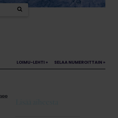
LOIMU-LEHTI »
SELAA NUMEROITTAIN »
anoo
Lisää aiheesta