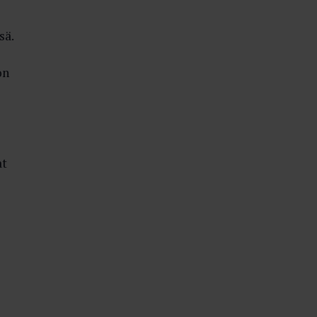
sä.
on
at