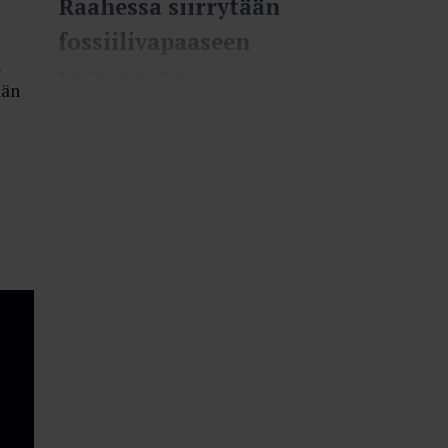
Raahessa siirrytään
fossiilivapaaseen
n
tuotantoon
ään
Terästuottaja SSAB on siirtymässä
vetyyn perustuvaan
fossiilivapaaseen prosessiin
pohjois­maisilla tehtaillaan. Hiilen
korvaamiseen tarvitaan todella
paljon fossiilivapaata energiaa.
14.04.2023
VALOKEILA