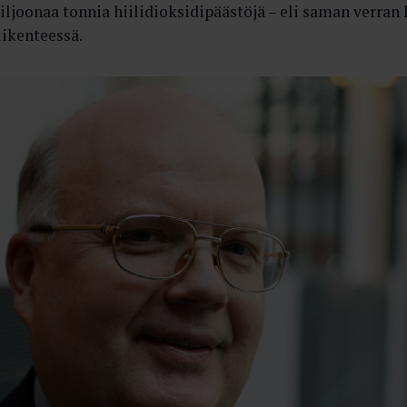
iljoonaa tonnia hiilidioksidipäästöjä – eli saman verran
iikenteessä.