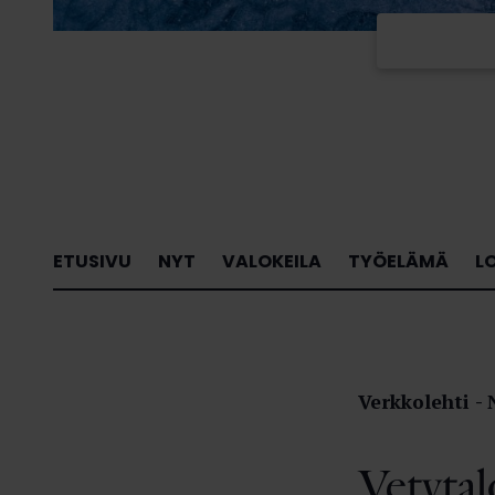
ETUSIVU
NYT
VALOKEILA
TYÖELÄMÄ
L
Verkkolehti
Vetytal