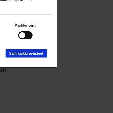
tta
Markkinointi
 ei.
 joka
Salli kaikki evästeet
sti
a