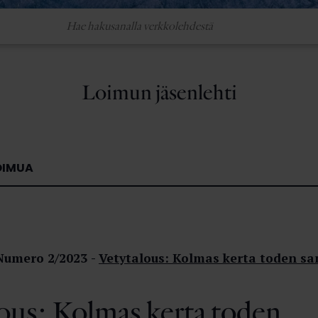
Loimun jäsenlehti
OIMUA
Numero 2/2023
Vetytalous: Kolmas kerta toden s
ous: Kolmas kerta toden