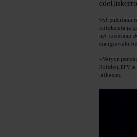
edelliskerro
Nyt puhutaan is
laitoksista ja 
nyt tosissaan s
energiavaikutus
– Vetyyn panost
Boliden, EPV ja
jatkeena.