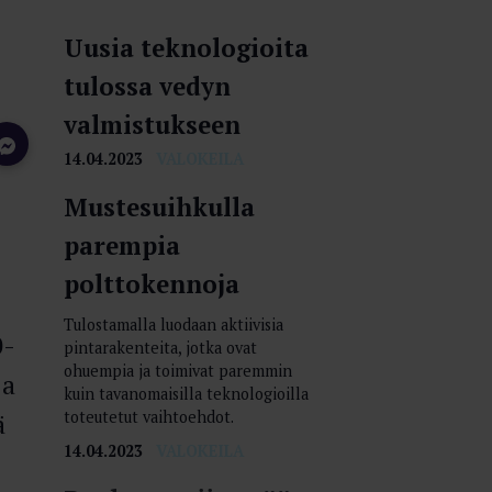
Uusia teknologioita
tulossa vedyn
valmistukseen
14.04.2023
VALOKEILA
Mustesuihkulla
parempia
polttokennoja
Tulostamalla luodaan aktiivisia
0-
pintarakenteita, jotka ovat
ohuempia ja toimivat paremmin
ja
kuin tavanomaisilla teknologioilla
ä
toteutetut vaihtoehdot.
14.04.2023
VALOKEILA