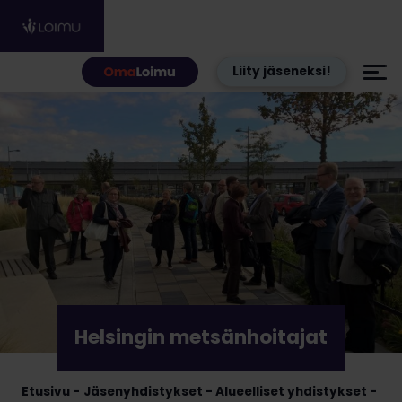
Hyppää sisältöön
Liity jäseneksi!
Helsingin metsänhoitajat
Etusivu
Jäsenyhdistykset
Alueelliset yhdistykset