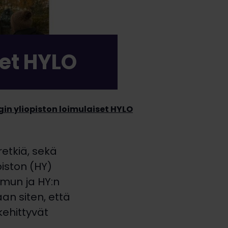
set HYLO
gin yliopiston loimulaiset HYLO
etkiä, sekä
iston (HY)
imun ja HY:n
an siten, että
ehittyvät