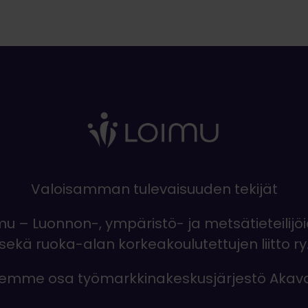
Valoisamman tulevaisuuden tekijät
mu – Luonnon-, ympäristö- ja metsätieteilijö
sekä ruoka-alan korkeakoulutettujen liitto ry
emme osa työmarkkinakeskusjärjestö Akav