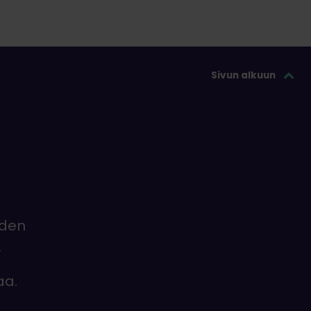
Sivun alkuun
iden
.
aa.