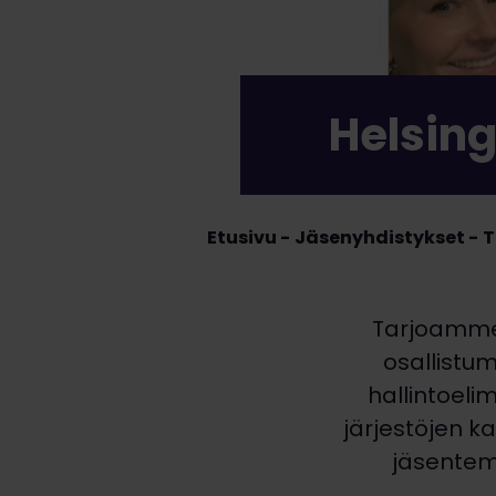
Helsing
Etusivu
Jäsenyhdistykset
T
Tarjoamme 
osallistu
hallintoeli
järjestöjen k
jäsentem