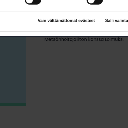
Järjestämme mahdollisuuksien mukaa
sekä jäsentapahtumia, joiden aihepiiri
työelämäasioita.
Vain välttämättömät evästeet
Salli valinta
HYLO on perustettu vuonna 2017 jatk
Akateemisten Liiton LAL:n HYLA-jaoston
Metsänhoitajaliiton kanssa Loimuksi.