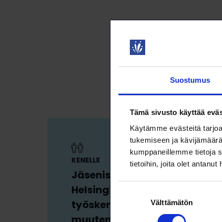
Suostumus
Tämä sivusto käyttää eväs
Käytämme evästeitä tarjoa
tukemiseen ja kävijämäärä
kumppaneillemme tietoja s
KENELLE
tietoihin, joita olet antanut
Jäsenistöön kuuluu pääasia
Helsingin yliopistossa
Suostumuksen
työskenteleviä tai yliopistoo
Välttämätön
valinta
muuten assosioituneita Loim