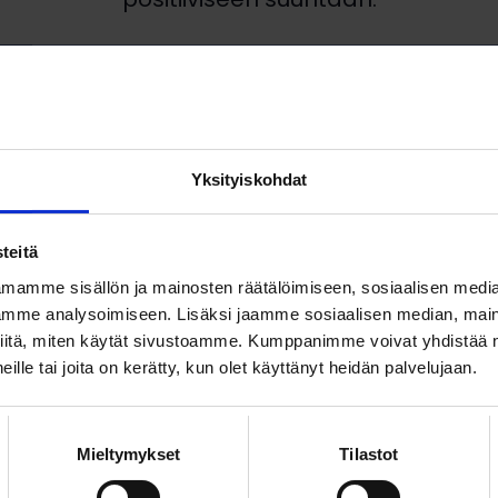
JAA KAVERILLE
Yksityiskohdat
teitä
HYLO toivottaa tervetulleeksi mukaan 
mamme sisällön ja mainosten räätälöimiseen, sosiaalisen medi
piirissä toimivat loimulaiset! Toimin
mme analysoimiseen. Lisäksi jaamme sosiaalisen median, maino
tuttavuuksiin laajasti yliopiston useilta 
iitä, miten käytät sivustoamme. Kumppanimme voivat yhdistää nä
 heille tai joita on kerätty, kun olet käyttänyt heidän palvelujaan.
Järjestö valvoo ammattiryhmän etuja,
ssa
mahdollisuuden verkostoitumiselle ja v
Muutamia kertoja vuodessa HYLO:lla o
n
Mieltymykset
Tilastot
vierailuja ja retkiä jäsenistöä ammatill
un