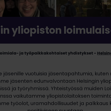
in yliopiston loimulai
oimiala- ja työpaikkakohtaiset yhdistykset
Helsin
jäsenille vuotuisia jäsentapahtumia, kuten r
mme jäsenten edunvalvontaan Helsingin yliop
missä ja työryhmissä. Yhteistyössä muiden Lo
anssa vaikutamme yliopistolaitoksen toiminta
me työolot, uramahdollisuudet ja palkkaus k
positiiviseen suuntaan.