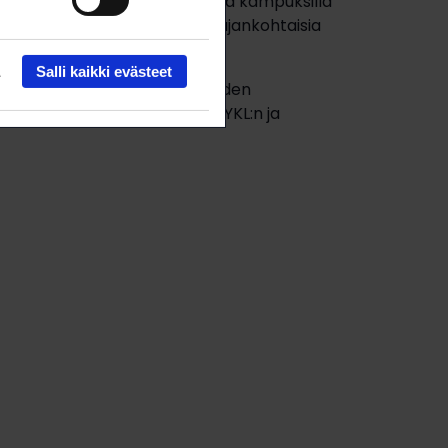
n myös esimerkiksi toimintaa kampuksilla
 käsittelee yliopistosektorin ajankohtaisia
Salli kaikki evästeet
amaan entisen Luonnontieteiden
 toimintaa, kun LAL yhdistyi YKL:n ja