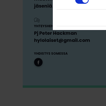
jäseniä.
YHTEYSHENKILÖ
Pj Peter Hackman
hylolaiset@gmail.com
YHDISTYS SOMESSA