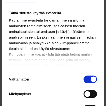
Arja Varis
Tämä sivusto käyttää evästeitä
Edunvalvontapäällikkö
Käytämme evästeitä tarjoamamme sisällön ja
09 6226 8540
mainosten räätälöimiseen, sosiaalisen median
ominaisuuksien tukemiseen ja kävijämäärämme
arja.varis@loimu.fi
analysoimiseen. Lisäksi jaamme sosiaalisen median,
mainosalan ja analytiikka-alan kumppaneillemme
tietoja siitä, miten käytät sivustoamme.
Kumppanimme voivat yhdistää näitä tietoja muihin
tietoihin, joita olet antanut heille tai joita on kerätty,
kun olet käyttänyt heidän palvelujaan.
Lataa artikkeli
Suostumuksen
Välttämätön
valinta
Tämä artikkeli (pdf)
Mieltymykset