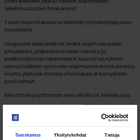
vaan edelleen jatkuu tulevan sopimuksen
tekstimuutosten haarukointi.
Tässä neuvottelussa ei käsitelty työnantajapuolen
tavoitteita.
Osapuolet keskustelivat lisäksi sopimuskauden
pituudesta, palkankorotusten tasosta ja
palkkaratkaisun rakenteesta. Neuvotteluryhmä
seuraa kaikkien syntyvien sopimusten korotustasoa,
mutta yksityiskohtaisia ehdotuksia ei kumpikaan
puoli tehnyt.
Neuvotteluja jatketaan ensi viikolla 14. helmikuuta.
Lue tarkemmin neuvottelujen edistymisestä
https://www.juko.fi/valtio/
Lisätietoja:
Suostumus
Yksityiskohdat
Tietoja