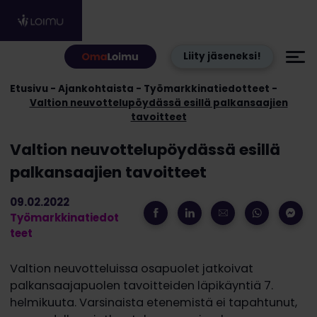
Hyppää sisältöön
Liity jäseneksi!
Etusivu
Ajankohtaista
Työmarkkinatiedotteet
Valtion neuvottelupöydässä esillä palkansaajien
tavoitteet
Valtion neuvottelupöydässä esillä
palkansaajien tavoitteet
09.02.2022
Työmarkkinatiedot
teet
Valtion neuvotteluissa osapuolet jatkoivat
palkansaajapuolen tavoitteiden läpikäyntiä 7.
helmikuuta. Varsinaista etenemistä ei tapahtunut,