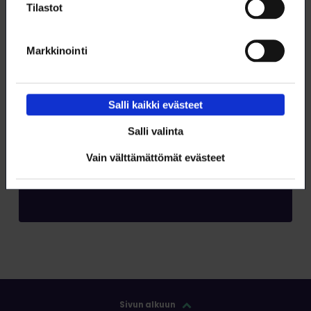
Tilastot
Markkinointi
Salli kaikki evästeet
Salli valinta
Tilaa RSS-syöte
Vain välttämättömät evästeet
Tilaa
Sivun alkuun