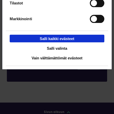
Tilastot
Markkinointi
Salli kaikki evästeet
Salli valinta
Tilaa RSS-syöte
Vain välttämättömät evästeet
Tilaa
Sivun alkuun