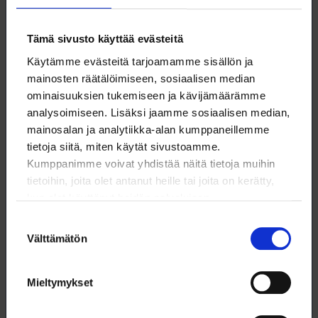
kuukausierä saattaa poiketa normaalista
kuukausimaksusta.
Tämä sivusto käyttää evästeitä
Kysy tarvittaessa pankkikohtaisia lisäohjeita
Käytämme evästeitä tarjoamamme sisällön ja
omasta pankistasi.
mainosten räätälöimiseen, sosiaalisen median
ominaisuuksien tukemiseen ja kävijämäärämme
Lue lisää:
Näin maksat jäsenmaksusi
analysoimiseen. Lisäksi jaamme sosiaalisen median,
mainosalan ja analytiikka-alan kumppaneillemme
tietoja siitä, miten käytät sivustoamme.
Kumppanimme voivat yhdistää näitä tietoja muihin
tietoihin, joita olet antanut heille tai joita on kerätty,
kun olet käyttänyt heidän palvelujaan.
Suostumuksen
Lataa artikkeli
Välttämätön
valinta
Tämä artikkeli (pdf)
Mieltymykset