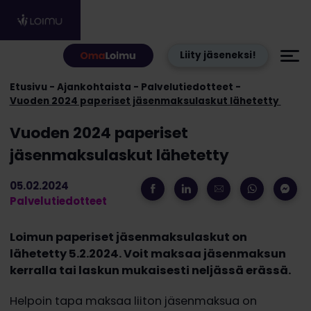
Hyppää sisältöön
Liity jäseneksi!
Etusivu
Ajankohtaista
Palvelutiedotteet
Vuoden 2024 paperiset jäsenmaksulaskut lähetetty
Vuoden 2024 paperiset
jäsenmaksulaskut lähetetty
05.02.2024
Palvelutiedotteet
Loimun paperiset jäsenmaksulaskut on
lähetetty 5.2.2024. Voit maksaa jäsenmaksun
kerralla tai laskun mukaisesti neljässä erässä.
Helpoin tapa maksaa liiton jäsenmaksua on