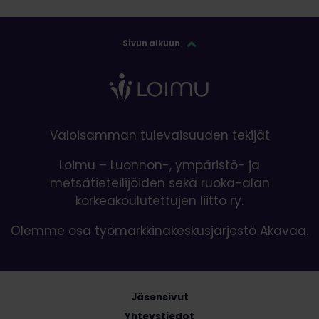
Sivun alkuun
Valoisamman tulevaisuuden tekijät
Loimu – Luonnon-, ympäristö- ja
metsätieteilijöiden sekä ruoka-alan
korkeakoulutettujen liitto ry.
Olemme osa työmarkkinakeskusjärjestö Akavaa.
Jäsensivut
Yhteystiedot