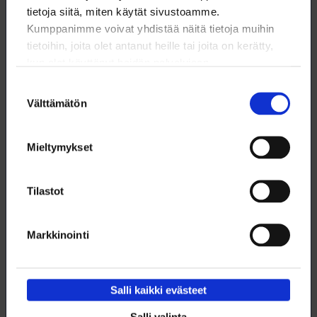
Lisätietoja:
tietoja siitä, miten käytät sivustoamme.
Kumppanimme voivat yhdistää näitä tietoja muihin
tietoihin, joita olet antanut heille tai joita on kerätty,
kun olet käyttänyt heidän palvelujaan.
Henri Forssten
Suostumuksen
Jäsenhankintavastaava
Välttämätön
valinta
09 6226 8511
henri.forssten@loimu.fi
Mieltymykset
Tilastot
Markkinointi
Lataa artikkeli
Salli kaikki evästeet
Tämä artikkeli (pdf)