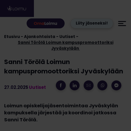
Hyppää sisältöön
Liity jäseneksi!
Etusivu
Ajankohtaista
Uutiset
Sanni Törölä Loimun kampuspromoottoriksi
Jyväskylään
Sanni Törölä Loimun
kampuspromoottoriksi Jyväskylään
27.02.2025
Uutiset
Loimun opiskelijajäsentoimintaa Jyväskylän
kampuksella järjestää ja koordinoi jatkossa
Sanni Törölä.