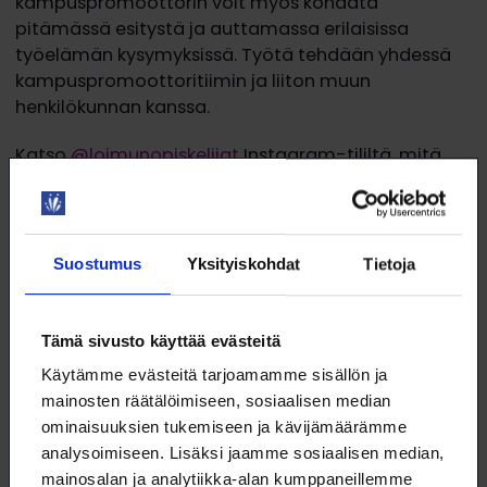
kampuspromoottorin voit myös kohdata
pitämässä esitystä ja auttamassa erilaisissa
työelämän kysymyksissä. Työtä tehdään yhdessä
kampuspromoottoritiimin ja liiton muun
henkilökunnan kanssa.
Katso
@loimunopiskelijat
Instagram-tililtä, mitä
Törölä kertoo itsestään!
Lue lisää:
Suostumus
Yksityiskohdat
Tietoja
Tutustu myös Loimun kampuspromoottorien
työhön
@loimunpromot TikTok -kanavalla.
Tämä sivusto käyttää evästeitä
Kiinnostaako kampuspromoottorin työ?
Katso
avoin työpaikka Kuopion kampuksella.
Käytämme evästeitä tarjoamamme sisällön ja
mainosten räätälöimiseen, sosiaalisen median
Lue lisää jäsenlehdestä kampuspromoottorin
ominaisuuksien tukemiseen ja kävijämäärämme
työstä:
Yhteistyö on viestintää
analysoimiseen. Lisäksi jaamme sosiaalisen median,
mainosalan ja analytiikka-alan kumppaneillemme