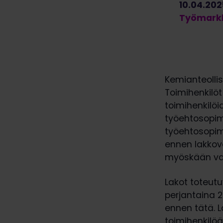
10.04.202
Työmarkk
Kemianteolli
Toimihenkilöt
toimihenkilö
työehtosopim
työehtosopimus
ennen lakkov
myöskään val
Lakot toteutuv
perjantaina 
ennen tätä. L
toimihenkilöä