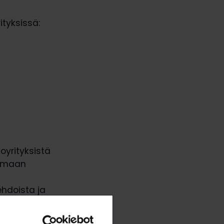
tyksissä:
koyrityksistä
tamaan
ehdoista ja
ilman