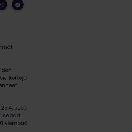
emmät
öiden
sia kertoja
denneet
a 25.4. sekä
ei saada
000 ylempää