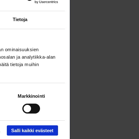
Tietoja
an ominaisuuksien
salan ja analytiikka-alan
itä tietoja muihin
7 558
.fi
Markkinointi
Salli kaikki evästeet