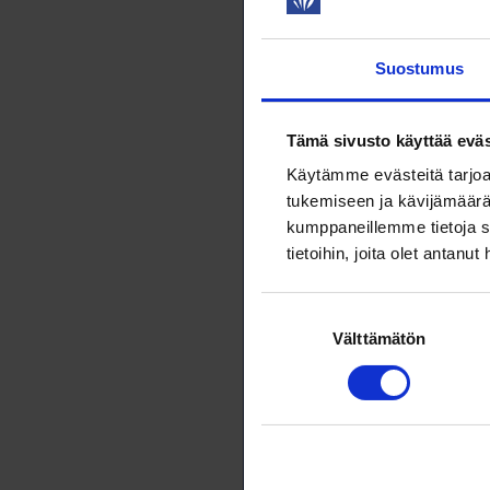
Tietoa lakkoa
Suostumus
Lisätietoja L
Tämä sivusto käyttää eväs
Käytämme evästeitä tarjoa
tukemiseen ja kävijämäärä
kumppaneillemme tietoja s
Aaro R
tietoihin, joita olet antanut
Yhteisk
neuvott
Suostumuksen
Välttämätön
valinta