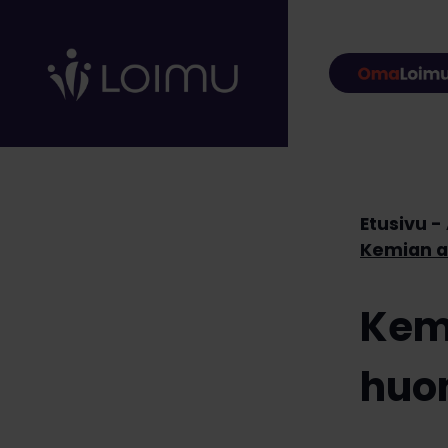
Hyppää sisältöön
Etusivu
Kemian a
Kemi
huo