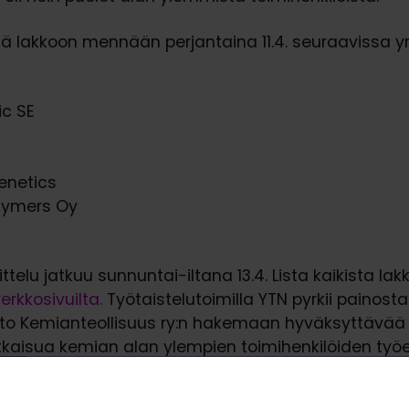
 lakkoon mennään perjantaina 11.4. seuraavissa yri
ic SE
Genetics
olymers Oy
ttelu jatkuu sunnuntai-iltana 13.4. Lista kaikista lak
erkkosivuilta.
Työtaistelutoimilla YTN pyrkii painos
itto Kemianteollisuus ry:n hakemaan hyväksyttävää
tkaisua kemian alan ylempien toimihenkilöiden työ
sista. YTN on esittänyt useita ratkaisuehdotuksia 