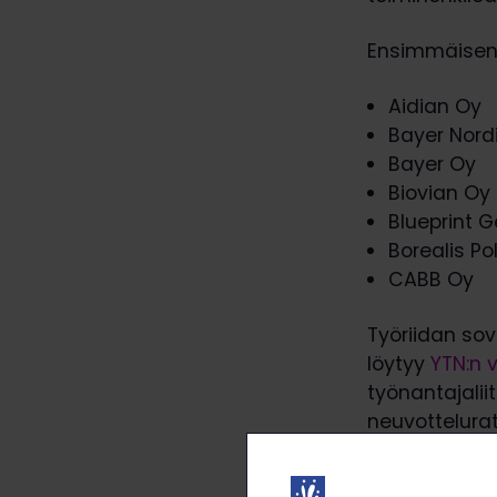
Ensimmäisenä
Aidian Oy
Bayer Nord
Bayer Oy
Biovian Oy
Blueprint 
Borealis P
CABB Oy
Työriidan sovi
löytyy
YTN:n v
työnantajali
neuvottelura
palkankorotuk
vastakaikua.