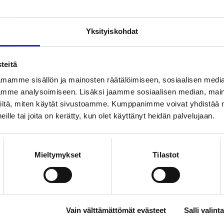
vustusten hakemisesta löytyy YTN:n verkkosivuilta
Yksityiskohdat
oimussa:
teitä
mamme sisällön ja mainosten räätälöimiseen, sosiaalisen medi
mme analysoimiseen. Lisäksi jaamme sosiaalisen median, maino
iitä, miten käytät sivustoamme. Kumppanimme voivat yhdistää nä
iitakorpi
09 6226 8516, 050 593
 heille tai joita on kerätty, kun olet käyttänyt heidän palvelujaan.
untasuhde- ja
aaro.riitakorpi@loimu
elupäällikkö
Mieltymykset
Tilastot
Vain välttämättömät evästeet
Salli valinta