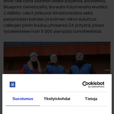
eivät tee töitä Aidianin lisäksi Bayerilla, Biovianilla,
Blueprint Geneticsillä, Borealis Polymersillä eivätkä
CABBilla. Lakot jatkuvat kiirastorstaina sekä
perjantaisin kahden ja kolmen viikon kuluttua.
Lakkojen piiriin kuuluu yhteensä 24 yritystä, joissa
työskentelee noin 5 000 ylempää toimihenkilöä.
Suostumus
Yksityiskohdat
Tietoja
Iida Raaska, Maija Holma ja Johannes Siivinen