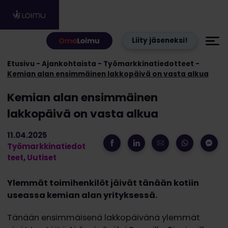
Hyppää sisältöön
Liity jäseneksi!
Etusivu
Ajankohtaista
Työmarkkinatiedotteet
Kemian alan ensimmäinen lakkopäivä on vasta alkua
Kemian alan ensimmäinen
lakkopäivä on vasta alkua
11.04.2025
Työmarkkinatiedot
teet
,
Uutiset
Ylemmät toimihenkilöt jäivät tänään kotiin
useassa kemian alan yrityksessä.
Tänään ensimmäisenä lakkopäivänä ylemmät