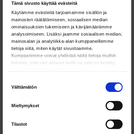
Tämä sivusto käyttää evästeitä
päivystivät Aidianin ovella.
Käytämme evästeitä tarjoamamme sisällön ja
Lue koko juttu
Kemian ensimmäinen lakkopäivä
mainosten räätälöimiseen, sosiaalisen median
tähdensi sopimisen tärkeyttä YTN:n verkkosivuilta.
ominaisuuksien tukemiseen ja kävijämäärämme
analysoimiseen. Lisäksi jaamme sosiaalisen median,
mainosalan ja analytiikka-alan kumppaneillemme
tietoja siitä, miten käytät sivustoamme.
Kumppanimme voivat yhdistää näitä tietoja muihin
tietoihin, joita olet antanut heille tai joita on kerätty,
Lataa artikkeli
kun olet käyttänyt heidän palvelujaan.
Suostumuksen
Tämä artikkeli (pdf)
Välttämätön
valinta
Mieltymykset
Tilastot