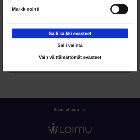
Markkinointi
Tilaa RSS-syöte
Salli kaikki evästeet
Salli valinta
Tilaa
Vain välttämättömät evästeet
Sivun alkuun