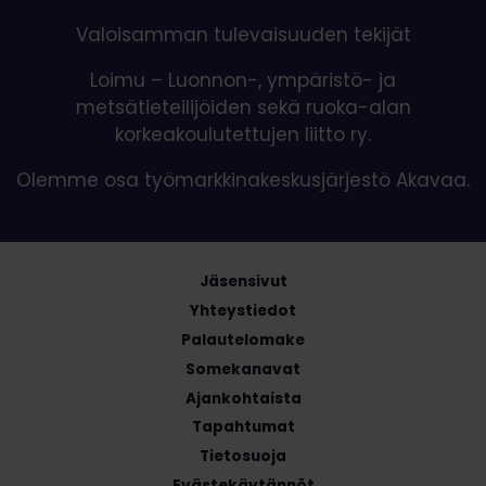
Valoisamman tulevaisuuden tekijät
Loimu – Luonnon-, ympäristö- ja
metsätieteilijöiden sekä ruoka-alan
korkeakoulutettujen liitto ry.
Olemme osa työmarkkinakeskusjärjestö Akavaa.
Jäsensivut
Yhteystiedot
Palautelomake
Somekanavat
Ajankohtaista
Tapahtumat
Tietosuoja
Evästekäytännöt