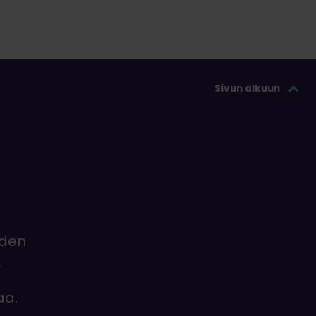
Sivun alkuun
iden
.
aa.