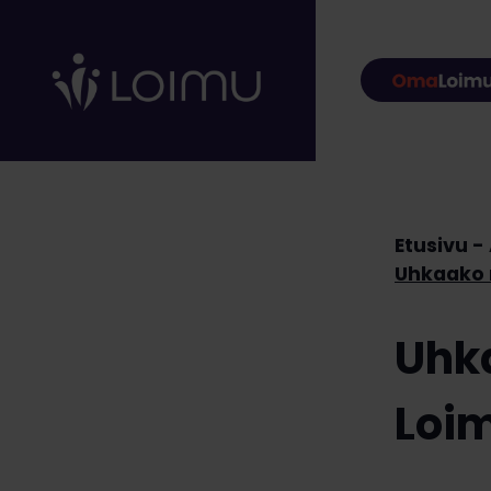
Hyppää sisältöön
Etusivu
Uhkaako 
Uhk
Loim