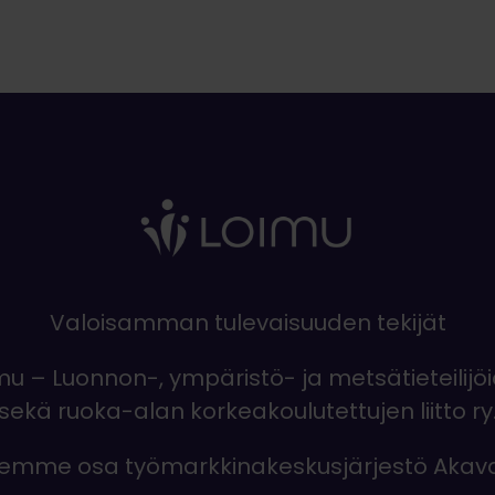
Valoisamman tulevaisuuden tekijät
mu – Luonnon-, ympäristö- ja metsätieteilijö
sekä ruoka-alan korkeakoulutettujen liitto ry
emme osa työmarkkinakeskusjärjestö Akav