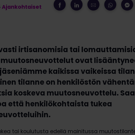
5
Ajankohtaiset
vasti irtisanomisia tai lomauttamisi
 muutosneuvottelut ovat lisääntyne
äseniämme kaikissa vaikeissa tilan
ainen tilanne on henkilöstön vähentä
sia koskeva muutosneuvottelu. Saa
oa että henkilökohtaista tukea
uvotteluihin.
tukea tai koulutusta edellä mainitussa muutostilan