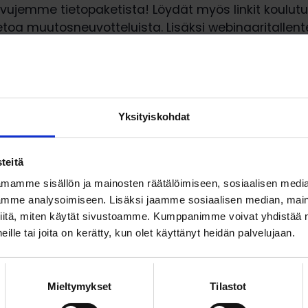
ivujemme tietopaketista! Löydät myös linkit koulutus
tietoa muutosneuvotteluista. Lisäksi webinaaritall
uotannollis-taloudellisin perustein tehdyistä irtisa
 ja muutosneuvottelut
Yksityiskohdat
teitä
mamme sisällön ja mainosten räätälöimiseen, sosiaalisen medi
Lataa artikkeli
mme analysoimiseen. Lisäksi jaamme sosiaalisen median, maino
iitä, miten käytät sivustoamme. Kumppanimme voivat yhdistää nä
 heille tai joita on kerätty, kun olet käyttänyt heidän palvelujaan.
ikkeli (pdf)
Mieltymykset
Tilastot