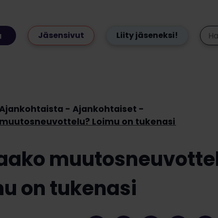
Jäsensivut
Liity jäseneksi!
Ajankohtaista
Ajankohtaiset
muutosneuvottelu? Loimu on tukenasi
aako muutosneuvotte
u on tukenasi