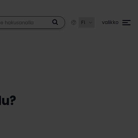
valikko
lu?