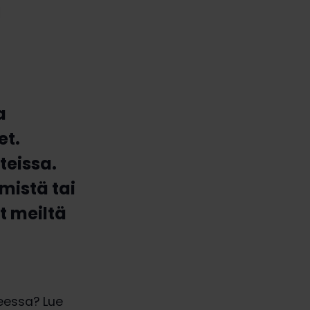
a
et.
teissa.
mistä tai
t meiltä
teessa? Lue