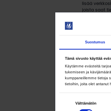
lisää verkkos
joista saat 
saat tietoa t
Lue lisää
:
Yt-
Suostumus
Tämä sivusto käyttää eväs
Käytämme evästeitä tarjoa
tukemiseen ja kävijämäärä
kumppaneillemme tietoja s
tietoihin, joita olet antanut
Tämä art
Suostumuksen
Välttämätön
valinta