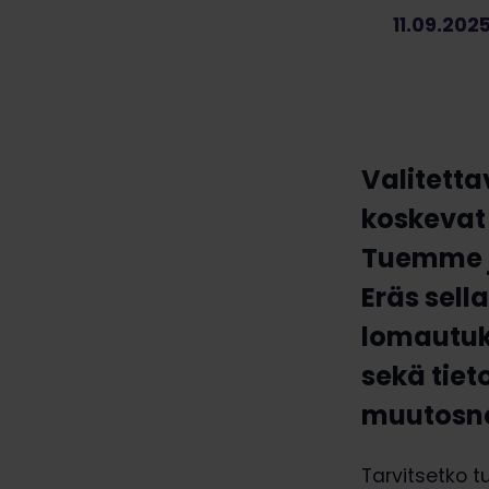
11.09.202
Valitetta
koskevat
Tuemme j
Eräs sell
lomautuk
sekä tiet
muutosne
Tarvitsetko 