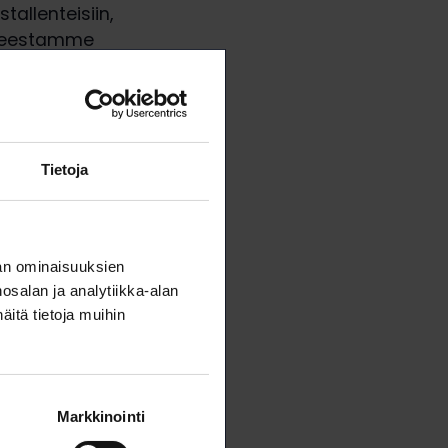
tallenteisiin,
enteestamme
nomisista.
Tietoja
an ominaisuuksien
salan ja analytiikka-alan
itä tietoja muihin
Markkinointi