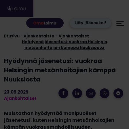
Hyppää sisältöön
Liity jäseneksi!
Etusivu
Ajankohtaista
Ajankohtaiset
Hyödynnä jäsenetusi: vuokraa Helsingin
metsänhoitajien kämppä Nuuksiosta
Hyödynnä jäsenetusi: vuokraa
Helsingin metsänhoitajien kämppä
Nuuksiosta
23.09.2025
Ajankohtaiset
Muistathan hyödyntää monipuoliset
jäsenetusi, kuten Helsingin metsänhoitajien
kämpän vuokrausmahdollisuuden.