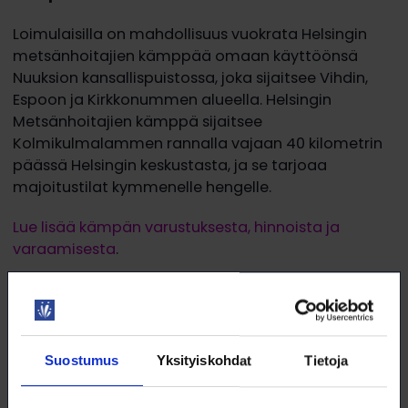
Loimulaisilla on mahdollisuus vuokrata Helsingin
metsänhoitajien kämppää omaan käyttöönsä
Nuuksion kansallispuistossa, joka sijaitsee Vihdin,
Espoon ja Kirkkonummen alueella. Helsingin
Metsänhoitajien kämppä sijaitsee
Kolmikulmalammen rannalla vajaan 40 kilometrin
päässä Helsingin keskustasta, ja se tarjoaa
majoitustilat kymmenelle hengelle.
Lue lisää kämpän varustuksesta, hinnoista ja
varaamisesta
.
Suostumus
Yksityiskohdat
Tietoja