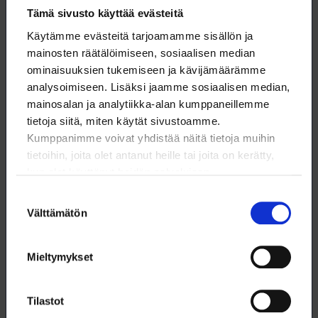
Tämä sivusto käyttää evästeitä
Käytämme evästeitä tarjoamamme sisällön ja
mainosten räätälöimiseen, sosiaalisen median
ominaisuuksien tukemiseen ja kävijämäärämme
analysoimiseen. Lisäksi jaamme sosiaalisen median,
mainosalan ja analytiikka-alan kumppaneillemme
tietoja siitä, miten käytät sivustoamme.
Kumppanimme voivat yhdistää näitä tietoja muihin
tietoihin, joita olet antanut heille tai joita on kerätty,
kun olet käyttänyt heidän palvelujaan.
Lataa artikkeli
Suostumuksen
Välttämätön
valinta
Tämä artikkeli (pdf)
Mieltymykset
Tilastot