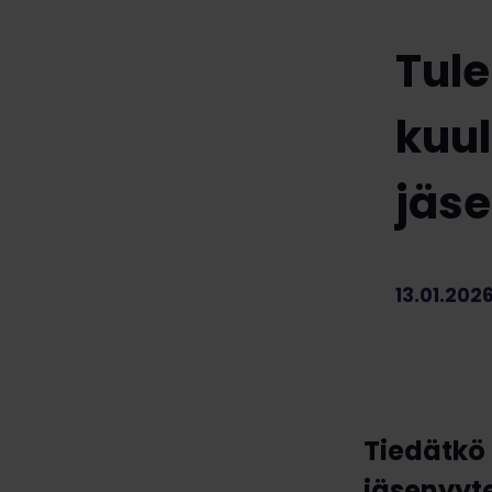
Tule
kuu
jäse
13.01.202
Tiedätkö 
jäsenyyte