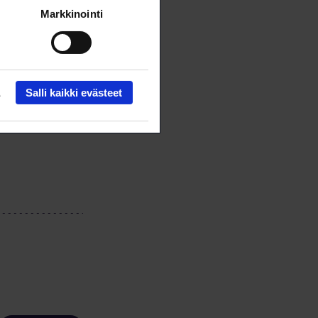
Markkinointi
Salli kaikki evästeet
 member