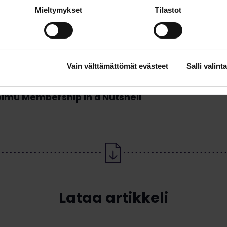
Mieltymykset
Tilastot
a palvelut jäsenille sekä jäsenedut –
nyys pähkinänkuoressa
Vain välttämättömät evästeet
Salli valinta
 Services the Union provides to its members +
oimu Membership in a Nutshell
Lataa artikkeli