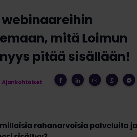
 webinaareihin
lemaan, mitä Loimun
nyys pitää sisällään!
6
Ajankohtaiset
millaisia rahanarvoisia palveluita ja
esi sisältyy?