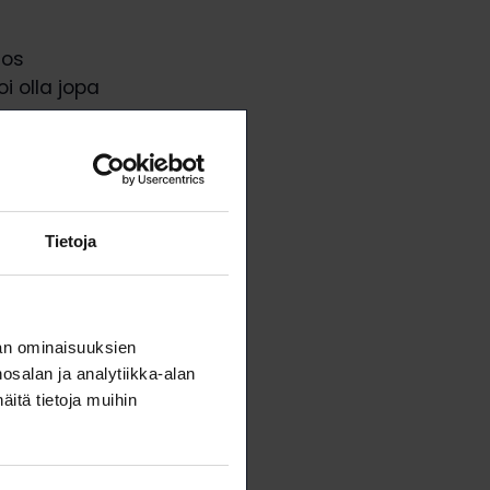
Jos
i olla jopa
uoressa
 Haluaisitko
inulla jokin
 mukaan
Tietoja
an ominaisuuksien
salan ja analytiikka-alan
itä tietoja muihin
Nutshell