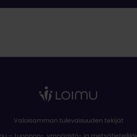
Valoisamman tulevaisuuden tekijät
mu – Luonnon-, ympäristö- ja metsätieteilijö