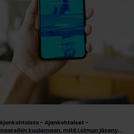
Ajankohtaista
Ajankohtaiset
Tule webinaareihin kuulemaan, mitä Loimun jäsenyys pitää sisällään!