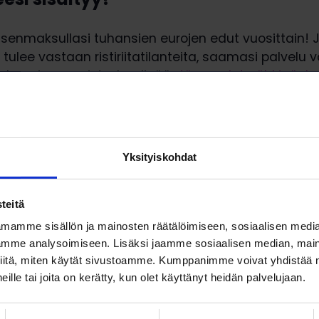
äsenmaksullasi tuhansien eurojen edut vuosittain! 
ulee vastaan ristiriitatilanteita, saamasi palvelu vo
hansien arvoista. Lue lisää:
Jäsenedut pähkinänk
oimun jäsen, tai jo pidemmän aikaa jäsenenä ollut?
miten jäsenyysasioita hoidetaan helpoiten, tai onko s
liittyvä kysymys johon haluaisit vastauksen? Tule
Yksityiskohdat
n!
ilmoittaudu mukaan!
teitä
mamme sisällön ja mainosten räätälöimiseen, sosiaalisen medi
senmaksut ja jäsenasiointi –
mme analysoimiseen. Lisäksi jaamme sosiaalisen median, maino
nyys pähkinänkuoressa
iitä, miten käytät sivustoamme. Kumppanimme voivat yhdistää nä
 heille tai joita on kerätty, kun olet käyttänyt heidän palvelujaan.
 Fees, and Contacting – Loimu Membership in a 