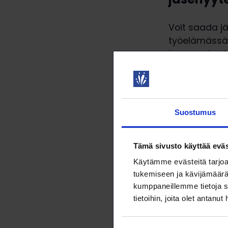
Voit saada j
työelämässä t
kymmenien tu
Oletko uusi L
tietää lisää 
jäsenyyteen 
Suostumus
webinaareihi
Lue lisää ja 
Tämä sivusto käyttää eväs
Käytämme evästeitä tarjoa
Jäsenyys, jä
tukemiseen ja kävijämäärä
Loimun jäse
kumppaneillemme tietoja s
27.1. klo 16.00
tietoihin, joita olet antanut
Membership,
Suostumuksen