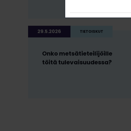
29.5.2026
TIETOISKUT
Onko metsätieteilijöille
töitä tulevaisuudessa?