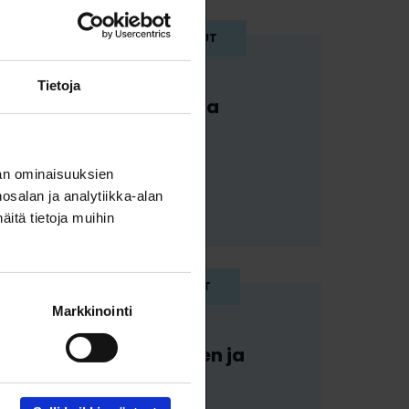
10.6.2026
TIETOISKUT
Tietoja
Miten verrata omaa
palkkaa alan
palkkatilastoihin?
an ominaisuuksien
salan ja analytiikka-alan
itä tietoja muihin
2.6.2026
TIETOISKUT
Markkinointi
Mitä eroa on julkisen ja
yksityisen sektorin