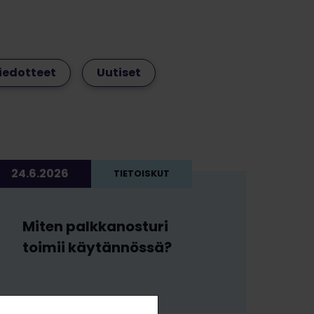
iedotteet
Uutiset
24.6.2026
TIETOISKUT
Miten palkkanosturi
toimii käytännössä?