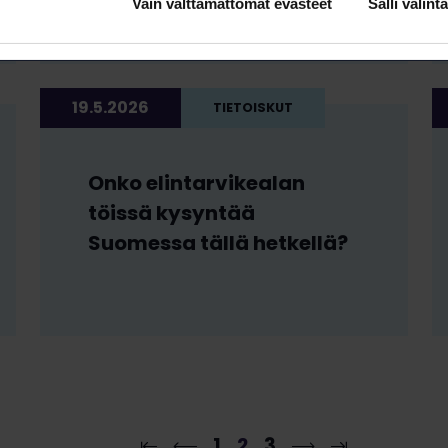
myötä?
Vain välttämättömät evästeet
Salli valinta
19.5.2026
TIETOISKUT
Onko elintarvikealan
töissä kysyntää
Suomessa tällä hetkellä?
1
2
3