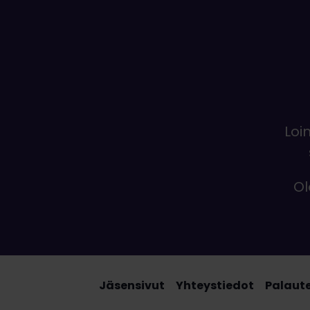
Loi
Ol
Jäsensivut
Yhteystiedot
Palaut