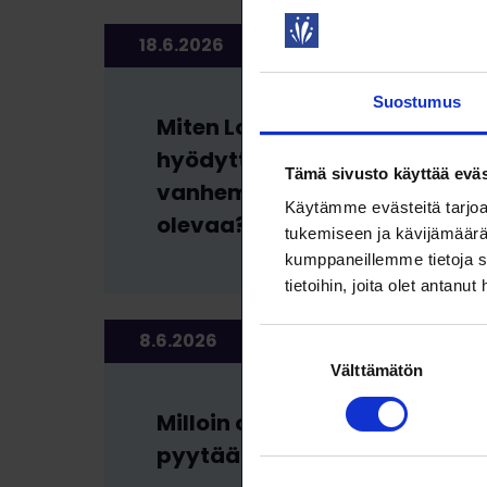
18.6.2026
TIETOISKUT
Suostumus
Miten Loimun jäsenyys
hyödyttää
Tämä sivusto käyttää eväs
vanhempainvapaalla
Käytämme evästeitä tarjoa
olevaa?
tukemiseen ja kävijämäärä
kumppaneillemme tietoja s
tietoihin, joita olet antanut
8.6.2026
TIETOISKUT
Suostumuksen
Välttämätön
valinta
Milloin on oikea hetki
pyytää palkankorotusta?