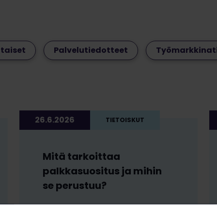
taiset
Palvelutiedotteet
Työmarkkinat
26.6.2026
TIETOISKUT
Mitä tarkoittaa
palkkasuositus ja mihin
se perustuu?