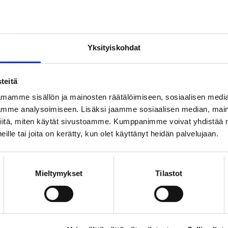
12.6.2026
TIETOISKUT
Yksityiskohdat
Voiko palkkaneuvottelun
aloittaa jo
teitä
työhaastattelussa?
mamme sisällön ja mainosten räätälöimiseen, sosiaalisen medi
mme analysoimiseen. Lisäksi jaamme sosiaalisen median, maino
iitä, miten käytät sivustoamme. Kumppanimme voivat yhdistää nä
 heille tai joita on kerätty, kun olet käyttänyt heidän palvelujaan.
4.6.2026
TIETOISKUT
Mieltymykset
Tilastot
Kuinka paljon palkka
nousee työkokemuksen