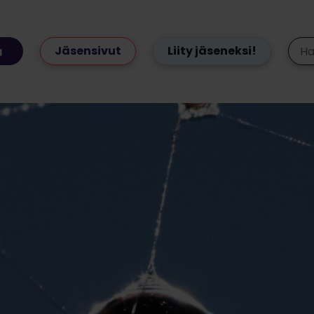
Jäsensivut
Liity jäseneksi!