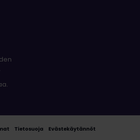
iden
.
aa.
mat
Tietosuoja
Evästekäytännöt