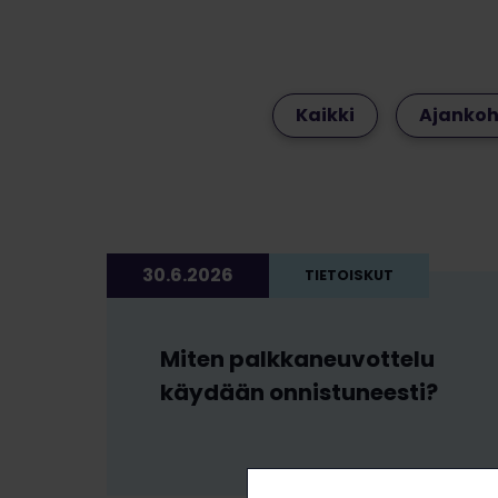
Kaikki
Ajankoh
30.6.2026
TIETOISKUT
Miten palkkaneuvottelu
käydään onnistuneesti?