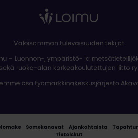
Valoisamman tulevaisuuden tekijät
mu – Luonnon-, ympäristö- ja metsätieteilijö
sekä ruoka-alan korkeakoulutettujen liitto ry
emme osa työmarkkinakeskusjärjestö Akav
elomake
Somekanavat
Ajankohtaista
Tapahtu
Tietoiskut