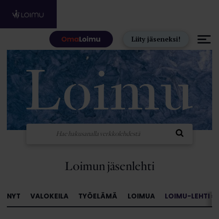
Hyppää sisältöön
Liity jäseneksi!
Loimun jäsenlehti
NYT
VALOKEILA
TYÖELÄMÄ
LOIMUA
LOIMU-LEHTI »