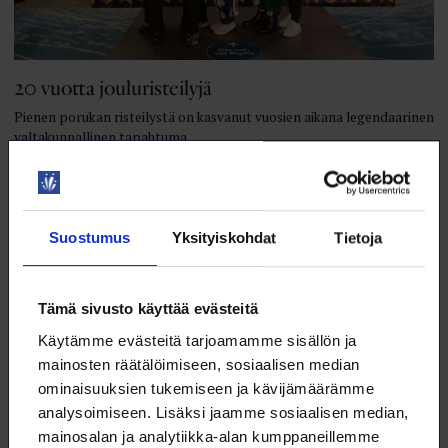
20 vuotta jouluristeilyjä
Pienen porukan risteilystä on kasvanut vuosien aikana legendaarinen
valtakunnallinen tapahtuma.
9.12.2024
LOIMUA
Suostumus
Yksityiskohdat
Tietoja
Tämä sivusto käyttää evästeitä
Käytämme evästeitä tarjoamamme sisällön ja
mainosten räätälöimiseen, sosiaalisen median
ominaisuuksien tukemiseen ja kävijämäärämme
analysoimiseen. Lisäksi jaamme sosiaalisen median,
mainosalan ja analytiikka-alan kumppaneillemme