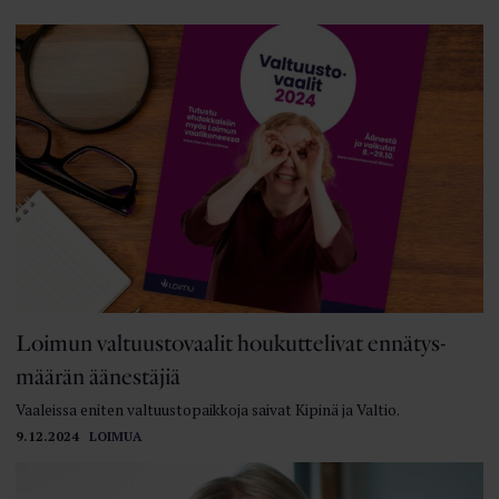
Loimun valtuusto­vaalit houkuttelivat ennätys­
määrän äänestäjiä
Vaaleissa eniten valtuustopaikkoja saivat Kipinä ja Valtio.
9.12.2024
LOIMUA