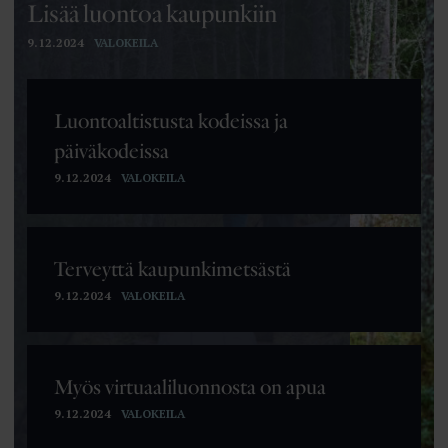
Työmarkkinatutkimuksen 2025 tuloksia:
Lisää luontoa kaupunkiin
Vastavalmistuneiden palkkahaitari kasvoi ja työnhaku
9.12.2024
VALOKEILA
pitkittyi
Loimun työmarkkinatutkimuksesta paljastui vastavalmistuneiden
työelämään siirtymiseen liittyneitä muutoksia.
Luontoaltistusta kodeissa ja
13.04.2026
päiväkodeissa
Työntekijän asema heikentyisi ehdotettujen lakimuutosten
9.12.2024
VALOKEILA
myötä
Petteri Orpon hallitus on antanut esityksensä eduskunnalle määräaikaisten
työntekijöiden aseman heikentämiseksi.
13.04.2026
Terveyttä kaupunkimetsästä
”Melko hyvä” ei riitä!
9.12.2024
VALOKEILA
Tutkijoita huolestuttaa akateemisen vapauden kaventuminen.
13.04.2026
Myös virtuaaliluonnosta on apua
9.12.2024
VALOKEILA