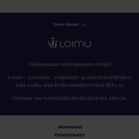
Sivun alkuun
Valoisamman tulevaisuuden tekijät
Loimu – Luonnon-, ympäristö- ja metsätieteilijöiden
sekä ruoka-alan korkeakoulutettujen liitto ry.
Olemme osa työmarkkinakeskusjärjestö Akavaa.
Jäsensivut
Yhteystiedot