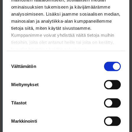
Palautelomakkeen täyttäneiden kesken
ominaisuuksien tukemiseen ja kävijämäärämme
suoritettava arvonta
analysoimiseen. Lisäksi jaamme sosiaalisen median,
mainosalan ja analytiikka-alan kumppaneillemme
Lataa
tietoja siitä, miten käytät sivustoamme.
Arvonnan säännöt (.pdf)
Kumppanimme voivat yhdistää näitä tietoja muihin
tietoihin, joita olet antanut heille tai joita on kerätty,
kun olet käyttänyt heidän palvelujaan.
Suostumuksen
Välttämätön
valinta
Mieltymykset
OpiskelijaPlus-kampanjan arvonta
Tilastot
Lataa
Arvonnan säännöt (.pdf)
Markkinointi