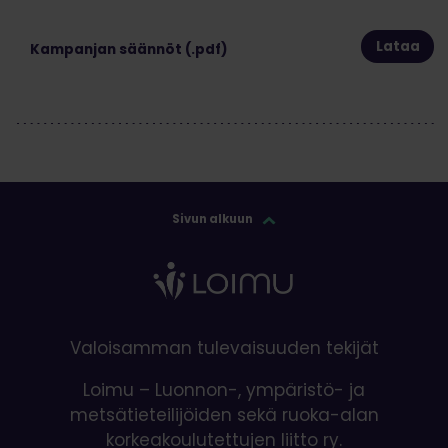
Lataa
Kampanjan säännöt (.pdf)
Sivun alkuun
Valoisamman tulevaisuuden tekijät
Loimu – Luonnon-, ympäristö- ja
metsätieteilijöiden sekä ruoka-alan
korkeakoulutettujen liitto ry.