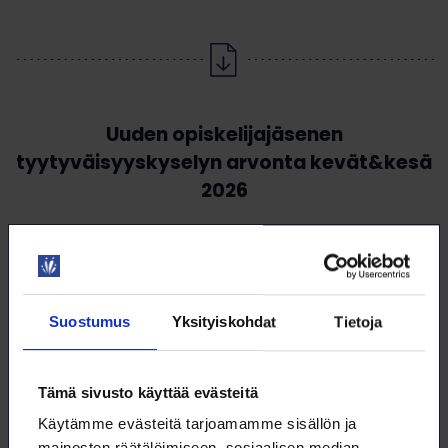
Uuden opiskelijajäsenen
tyytyväisyyskyselyn arvonta kevät&kesä
2026
Lataa
Arvonnan säännöt (.pdf)
Suostumus
Yksityiskohdat
Tietoja
Tämä sivusto käyttää evästeitä
Käytämme evästeitä tarjoamamme sisällön ja
mainosten räätälöimiseen, sosiaalisen median