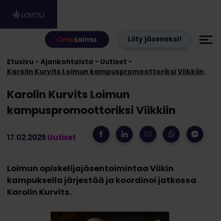
Hyppää sisältöön
Liity jäseneksi!
Etusivu
Ajankohtaista
Uutiset
Karolin Kurvits Loimun kampuspromoottoriksi Viikkiin
Karolin Kurvits Loimun
kampuspromoottoriksi Viikkiin
17.02.2025
Uutiset
Loimun opiskelijajäsentoimintaa Viikin
kampuksella järjestää ja koordinoi jatkossa
Karolin Kurvits.