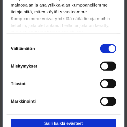
työstä:
Yhteistyö on viestintää
mainosalan ja analytiikka-alan kumppaneillemme
tietoja siitä, miten käytät sivustoamme.
Lisätietoja:
Kumppanimme voivat yhdistää näitä tietoja muihin
tietoihin, joita olet antanut heille tai joita on kerätty,
kun olet käyttänyt heidän palvelujaan.
Suostumuksen
Henri Forssten
Välttämätön
valinta
Jäsenhankintavastaava
09 6226 8511
Mieltymykset
henri.forssten@loimu.fi
Tilastot
Markkinointi
Salli kaikki evästeet
Lataa artikkeli