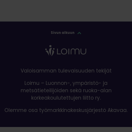
Sivun alkuun
Valoisamman tulevaisuuden tekijät
Loimu – Luonnon-, ympäristö- ja
metsätieteilijöiden sekä ruoka-alan
korkeakoulutettujen liitto ry.
Olemme osa työmarkkinakeskusjärjestö Akavaa.