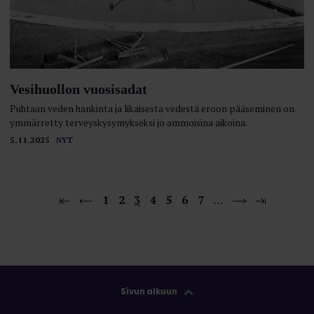
Vesihuollon vuosisadat
Puhtaan veden hankinta ja likaisesta vedestä eroon pääseminen on
ymmärretty terveyskysymykseksi jo ammoisina aikoina.
5.11.2025
NYT
1
2
3
4
5
6
7
…
Sivun alkuun