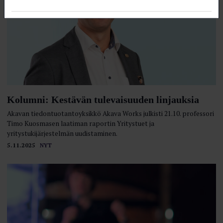
Kolumni: Kestävän tulevaisuuden linjauksia
Akavan tiedontuotantoyksikkö Akava Works julkisti 21.10. professori
Timo Kuosmasen laatiman raportin Yritystuet ja
yritystukijärjestelmän uudistaminen.
5.11.2025
NYT