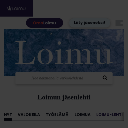
Hyppää sisältöön
Liity jäseneksi!
Loimun jäsenlehti
NYT
VALOKEILA
TYÖELÄMÄ
LOIMUA
LOIMU-LEHTI »