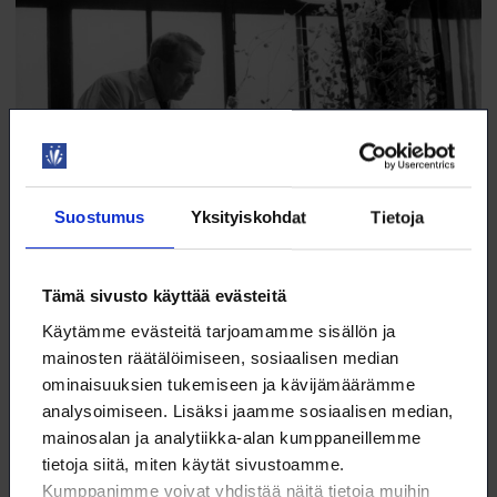
Suostumus
Yksityiskohdat
Tietoja
Tämä sivusto käyttää evästeitä
Tieteen soveltaja
Käytämme evästeitä tarjoamamme sisällön ja
Artturi Ilmari Virtanen (1895–1973) eli AIV oli yksi harvoista
mainosten räätälöimiseen, sosiaalisen median
suomalaisista Nobel-palkituista tiedemiehistä ja merkittävä
ominaisuuksien tukemiseen ja kävijämäärämme
meijeriteollisuuden kehittäjä ja edistäjä.
analysoimiseen. Lisäksi jaamme sosiaalisen median,
11.12.2025
NYT
mainosalan ja analytiikka-alan kumppaneillemme
tietoja siitä, miten käytät sivustoamme.
Kumppanimme voivat yhdistää näitä tietoja muihin