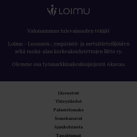
Valoisamman tulevaisuuden tekijät
Loimu – Luonnon-, ympäristö- ja metsätieteilijöiden
sekä ruoka-alan korkeakoulutettujen liitto ry.
Olemme osa työmarkkinakeskusjärjestö Akavaa.
Jäsensivut
Yhteystiedot
Palautelomake
Somekanavat
Ajankohtaista
Tapahtumat