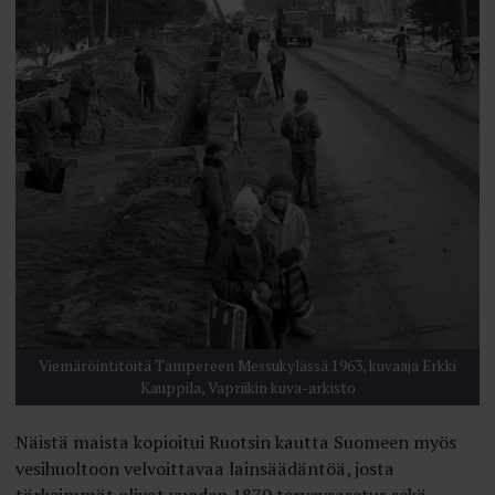
Viemäröintitöitä Tampereen Messukylässä 1963, kuvaaja Erkki
Kauppila, Vapriikin kuva-arkisto
Näistä maista kopioitui Ruotsin kautta Suomeen myös
vesihuoltoon velvoittavaa lainsäädäntöä, josta
tärkeimmät olivat vuoden 1879 terveysasetus sekä