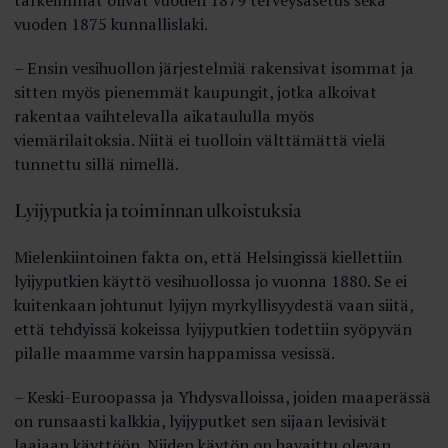
vuoden 1875 kunnallislaki.
– Ensin vesihuollon järjestelmiä rakensivat isommat ja
sitten myös pienemmät kaupungit, jotka alkoivat
rakentaa vaihtelevalla aikataululla myös
viemärilaitoksia. Niitä ei tuolloin välttämättä vielä
tunnettu sillä nimellä.
Lyijyputkia ja toiminnan ulkoistuksia
Mielenkiintoinen fakta on, että Helsingissä kiellettiin
lyijyputkien käyttö vesihuollossa jo vuonna 1880. Se ei
kuitenkaan johtunut lyijyn myrkyllisyydestä vaan siitä,
että tehdyissä kokeissa lyijyputkien todettiin syöpyvän
pilalle maamme varsin happamissa vesissä.
– Keski-Euroopassa ja Yhdysvalloissa, joiden maaperässä
on runsaasti kalkkia, lyijyputket sen sijaan levisivät
laajaan käyttöön. Niiden käytön on havaittu olevan