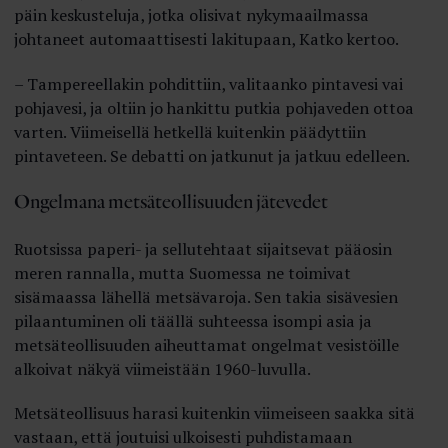
päin keskusteluja, jotka olisivat nykymaailmassa
johtaneet automaattisesti lakitupaan, Katko kertoo.
– Tampereellakin pohdittiin, valitaanko pintavesi vai
pohjavesi, ja oltiin jo hankittu putkia pohjaveden ottoa
varten. Viimeisellä hetkellä kuitenkin päädyttiin
pintaveteen. Se debatti on jatkunut ja jatkuu edelleen.
Ongelmana metsäteollisuuden jätevedet
Ruotsissa paperi- ja sellutehtaat sijaitsevat pääosin
meren rannalla, mutta Suomessa ne toimivat
sisämaassa lähellä metsävaroja. Sen takia sisävesien
pilaantuminen oli täällä suhteessa isompi asia ja
metsäteollisuuden aiheuttamat ongelmat vesistöille
alkoivat näkyä viimeistään 1960-luvulla.
Metsäteollisuus harasi kuitenkin viimeiseen saakka sitä
vastaan, että joutuisi ulkoisesti puhdistamaan