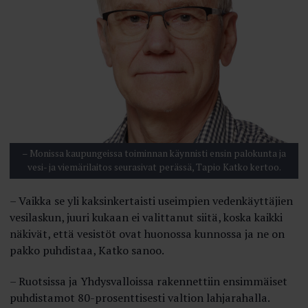
– Monissa kaupungeissa toiminnan käynnisti ensin palokunta ja
vesi- ja viemärilaitos seurasivat perässä, Tapio Katko kertoo.
– Vaikka se yli kaksinkertaisti useimpien vedenkäyttäjien
vesilaskun, juuri kukaan ei valittanut siitä, koska kaikki
näkivät, että vesistöt ovat huonossa kunnossa ja ne on
pakko puhdistaa, Katko sanoo.
– Ruotsissa ja Yhdysvalloissa rakennettiin ensimmäiset
puhdistamot 80-prosenttisesti valtion lahjarahalla.