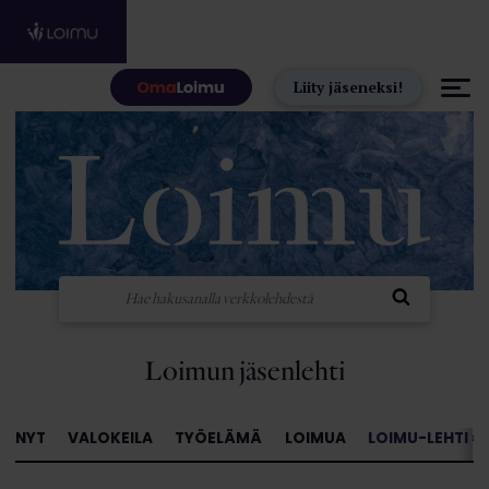
Hyppää sisältöön
Liity jäseneksi!
Loimun jäsenlehti
NYT
VALOKEILA
TYÖELÄMÄ
LOIMUA
LOIMU-LEHTI »