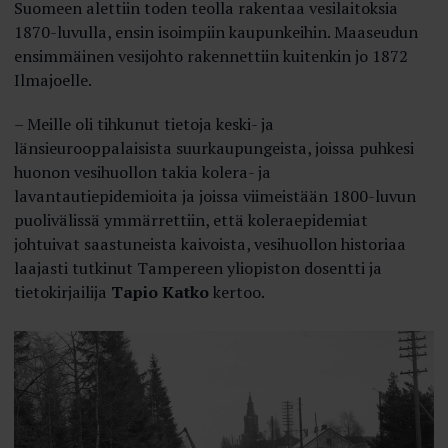
Suomeen alettiin toden teolla rakentaa vesilaitoksia
1870-luvulla, ensin isoimpiin kaupunkeihin. Maaseudun
ensimmäinen vesijohto rakennettiin kuitenkin jo 1872
Ilmajoelle.
– Meille oli tihkunut tietoja keski- ja
länsieurooppalaisista suurkaupungeista, joissa puhkesi
huonon vesihuollon takia kolera- ja
lavantautiepidemioita ja joissa viimeistään 1800-luvun
puolivälissä ymmärrettiin, että koleraepidemiat
johtuivat saastuneista kaivoista, vesihuollon historiaa
laajasti tutkinut Tampereen yliopiston dosentti ja
tietokirjailija
Tapio Katko
kertoo.