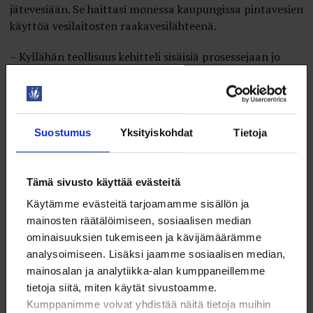
jätevesiään. Se haittasi monessa kaupungissa pintavesien
käyttöä vesilaitosten raakavesilähteenä.
– Kyllähän teollisuus kehitteli sisäisiä prosessejaan jo
1950- ja 1960-luvuilla, mutta otti kielteisen kannan
ulkoiseen jäteveden puhdistukseen väittäen, ilman
päteviä todisteita, sitä liian kalliiksi. Metsäteollisuus oli
poliittisesti niin vahva, että se pystyi pitkään
Suostumus
Yksityiskohdat
Tietoja
sanelemaan nämä asiat, Katko kertoo.
– Se vääntö päättyi Päijänne-tunnelin valmistumiseen
Tämä sivusto käyttää evästeitä
1982, minkä seurauksena paperiteollisuuden jätevedet
uhkasivat nyt myös pääkaupunkiseudun talousveden
Käytämme evästeitä tarjoamamme sisällön ja
laatua. Helsingin vesilaitos liittyi Päijänne-
mainosten räätälöimiseen, sosiaalisen median
kansanliikkeeseen, joka painosti metsäteollisuutta
ominaisuuksien tukemiseen ja kävijämäärämme
puhdistamaan jätevetensä. Sitä kautta metsäteollisuus
analysoimiseen. Lisäksi jaamme sosiaalisen median,
käänsi vuoden 1984 tienoilla kantansa jäteveden
mainosalan ja analytiikka-alan kumppaneillemme
ulkoiseen puhdistukseen suurin piirtein yhdessä yössä.
tietoja siitä, miten käytät sivustoamme.
Kumppanimme voivat yhdistää näitä tietoja muihin