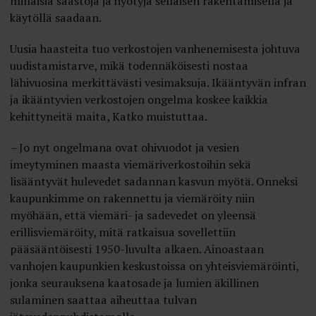
millaisia säästöjä ja hyötyjä sellaisen rakentamisella ja
käytöllä saadaan.
Uusia haasteita tuo verkostojen vanhenemisesta johtuva
uudistamistarve, mikä todennäköisesti nostaa
lähivuosina merkittävästi vesimaksuja. Ikääntyvän infran
ja ikääntyvien verkostojen ongelma koskee kaikkia
kehittyneitä maita, Katko muistuttaa.
– Jo nyt ongelmana ovat ohivuodot ja vesien
imeytyminen maasta viemäriverkostoihin sekä
lisääntyvät hulevedet sadannan kasvun myötä. Onneksi
kaupunkimme on rakennettu ja viemäröity niin
myöhään, että viemäri- ja sadevedet on yleensä
erillisviemäröity, mitä ratkaisua sovellettiin
pääsääntöisesti 1950-luvulta alkaen. Ainoastaan
vanhojen kaupunkien keskustoissa on yhteisviemäröinti,
jonka seurauksena kaatosade ja lumien äkillinen
sulaminen saattaa aiheuttaa tulvan