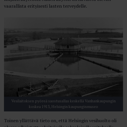
vaarallista erityisesti lasten terveydelle.
Vesilaitoksen pyöreä saostusallas keskellä Vanhankaupungin
koskea 1913, Helsingin kaupunginmuseo
Toinen yllättävä tieto on, että Helsingin vesihuolto oli