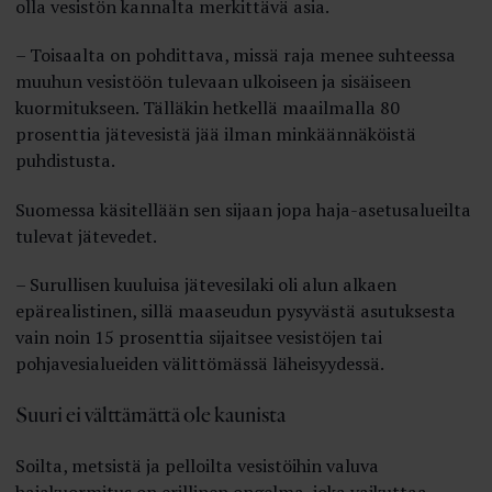
olla vesistön kannalta merkittävä asia.
– Toisaalta on pohdittava, missä raja menee suhteessa
muuhun vesistöön tulevaan ulkoiseen ja sisäiseen
kuormitukseen. Tälläkin hetkellä maailmalla 80
prosenttia jätevesistä jää ilman minkäännäköistä
puhdistusta.
Suomessa käsitellään sen sijaan jopa haja-asetusalueilta
tulevat jätevedet.
– Surullisen kuuluisa jätevesilaki oli alun alkaen
epärealistinen, sillä maaseudun pysyvästä asutuksesta
vain noin 15 prosenttia sijaitsee vesistöjen tai
pohjavesialueiden välittömässä läheisyydessä.
Suuri ei välttämättä ole kaunista
Soilta, metsistä ja pelloilta vesistöihin valuva
hajakuormitus on erillinen ongelma, joka vaikuttaa