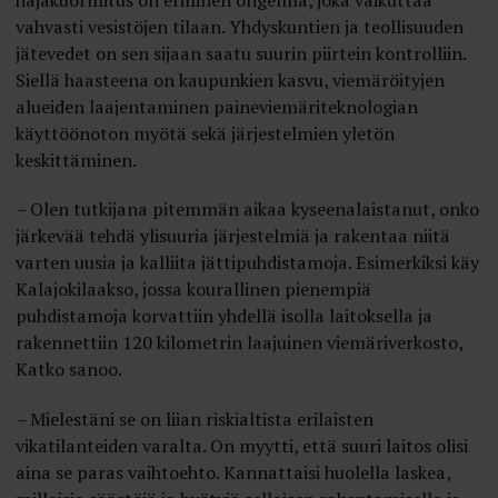
vahvasti vesistöjen tilaan. Yhdyskuntien ja teollisuuden
jätevedet on sen sijaan saatu suurin piirtein kontrolliin.
Siellä haasteena on kaupunkien kasvu, viemäröityjen
alueiden laajentaminen paineviemäriteknologian
käyttöönoton myötä sekä järjestelmien yletön
keskittäminen.
– Olen tutkijana pitemmän aikaa kyseenalaistanut, onko
järkevää tehdä ylisuuria järjestelmiä ja rakentaa niitä
varten uusia ja kalliita jättipuhdistamoja. Esimerkiksi käy
Kalajokilaakso, jossa kourallinen pienempiä
puhdistamoja korvattiin yhdellä isolla laitoksella ja
rakennettiin 120 kilometrin laajuinen viemäriverkosto,
Katko sanoo.
– Mielestäni se on liian riskialtista erilaisten
vikatilanteiden varalta. On myytti, että suuri laitos olisi
aina se paras vaihtoehto. Kannattaisi huolella laskea,