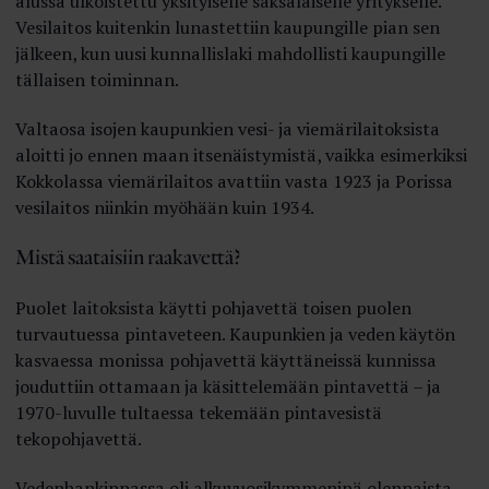
alussa ulkoistettu yksityiselle saksalaiselle yritykselle.
Vesilaitos kuitenkin lunastettiin kaupungille pian sen
jälkeen, kun uusi kunnallislaki mahdollisti kaupungille
tällaisen toiminnan.
Valtaosa isojen kaupunkien vesi- ja viemärilaitoksista
aloitti jo ennen maan itsenäistymistä, vaikka esimerkiksi
Kokkolassa viemärilaitos avattiin vasta 1923 ja Porissa
vesilaitos niinkin myöhään kuin 1934.
Mistä saataisiin raakavettä?
Puolet laitoksista käytti pohjavettä toisen puolen
turvautuessa pintaveteen. Kaupunkien ja veden käytön
kasvaessa monissa pohjavettä käyttäneissä kunnissa
jouduttiin ottamaan ja käsittelemään pintavettä – ja
1970-luvulle tultaessa tekemään pintavesistä
tekopohjavettä.
Vedenhankinnassa oli alkuvuosikymmeninä olennaista