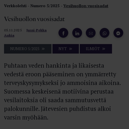
Verkkolehti
Numero 5/2025
Vesihuollon vuosisadat
Vesihuollon vuosisadat
05.11.2025
Jussi-Pekka
Aukia
NUMERO 5/2025
NYT
ILMIÖT
Puhtaan veden hankinta ja likaisesta
vedestä eroon pääseminen on ymmärretty
terveyskysymykseksi jo ammoisina aikoina.
Suomessa keskeisenä motiivina perustaa
vesilaitoksia oli saada sammutusvettä
palokunnille. Jätevesien puhdistus alkoi
varsin myöhään.