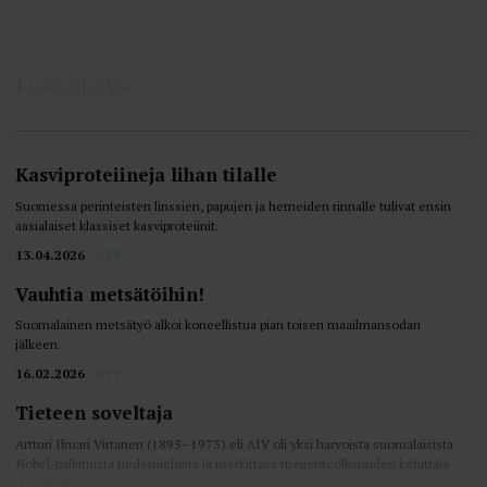
Lisää aiheesta
Kasviproteiineja lihan tilalle
Suomessa perinteisten linssien, papujen ja herneiden rinnalle tulivat ensin
aasialaiset klassiset kasviproteiinit.
13.04.2026
NYT
Vauhtia metsätöihin!
Suomalainen metsätyö alkoi koneellistua pian toisen maailmansodan
jälkeen.
16.02.2026
NYT
Tieteen soveltaja
Artturi Ilmari Virtanen (1895–1973) eli AIV oli yksi harvoista suomalaisista
Nobel-palkituista tiedemiehistä ja merkittävä meijeriteollisuuden kehittäjä
ja edistäjä.