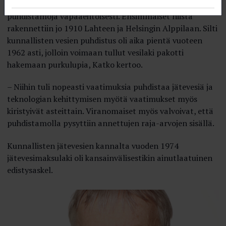
pahentua. Muutamat kaupungit rakensivat
puhdistamoja vapaaehtoisesti. Ensimmäiset niistä
rakennettiin jo 1910 Lahteen ja Helsingin Alppilaan. Silti
kunnallisten vesien puhdistus oli aika pientä vuoteen
1962 asti, jolloin voimaan tullut vesilaki pakotti
hakemaan purkulupia, Katko kertoo.
– Niihin tuli nopeasti vaatimuksia puhdistaa jätevesiä ja
teknologian kehittymisen myötä vaatimukset myös
kiristyivät asteittain. Viranomaiset myös valvoivat, että
puhdistamolla pysyttiin annettujen raja-arvojen sisällä.
Kunnallisten jätevesien kannalta vuoden 1974
jätevesimaksulaki oli kansainvälisestikin ainutlaatuinen
edistysaskel.