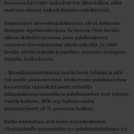
Suomessa käyttäjät maksoivat itse lähes kaiken, mikä
osaltaan vähensi asukaskohtaista vedenkäyttöä.
Ensimmäiset jätevedenpuhdistamot olivat mekaanis-
biologisia sepelisuodattimia. Ne korvasi 1950-luvulta
alkaen aktiivilieteprosessi, jossa puhdistuksesta
vastasivat jätevesialtaassa elävät mikrobit. Jo 1960-
luvulla alettiin kokeilla kemiallista saostusta biologisen
rinnalla, Katko kertoo.
– Rinnakkaissaostuksesta saatiin hyviä tuloksia ja siitä
tuli meillä päämenetelmä. Myöhemmin puhdistustehoa
kasvatettiin tapauskohtaisesti erilaisilla
jälkipuhdistusprosesseilla ja puhdistustehot ovat nykyisin
todella korkeita, BHK:n ja fosforin osalta
pääsääntöisesti yli 95 prosentin luokkaa.
Katko muistuttaa, että isojen asutuskeskusten
väestöpohjalla prosentinkin ero puhdistustuloksessa voi