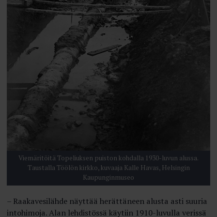
Viemäritöitä Topeliuksen puiston kohdalla 1930-luvun alussa.
Taustalla Töölön kirkko, kuvaaja Kalle Havas, Helsingin
Kaupunginmuseo
– Raakavesilähde näyttää herättäneen alusta asti suuria
intohimoja. Alan lehdistössä käytiin 1910-luvulla verissä