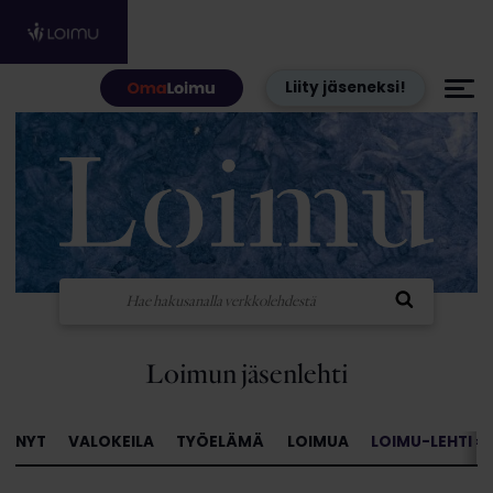
Hyppää sisältöön
Liity jäseneksi!
Loimun jäsenlehti
NYT
VALOKEILA
TYÖELÄMÄ
LOIMUA
LOIMU-LEHTI »