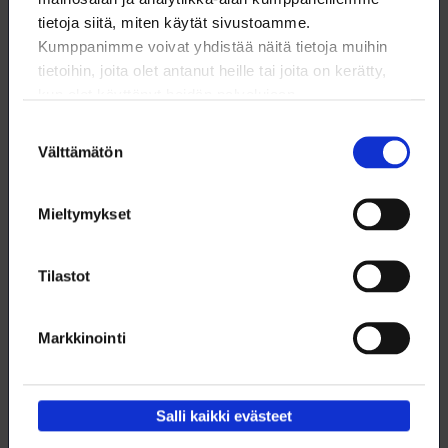
tietoja siitä, miten käytät sivustoamme.
Kumppanimme voivat yhdistää näitä tietoja muihin
tietoihin, joita olet antanut heille tai joita on kerätty,
kun olet käyttänyt heidän palvelujaan.
Suostumuksen
Välttämätön
valinta
Mieltymykset
Tilastot
Kun luonnontiede tuli Suomeen
Markkinointi
Ruotsin valtakunnassa ja sen itäosassa Suomessa käynnistyi 1740-
luvulla tieteellinen vallankumous, jonka seurauksena
luonnontieteilijät alkoivat toden teolla selvittää, millainen
ympäröivä maailma on.
Salli kaikki evästeet
18.2.2025
NYT