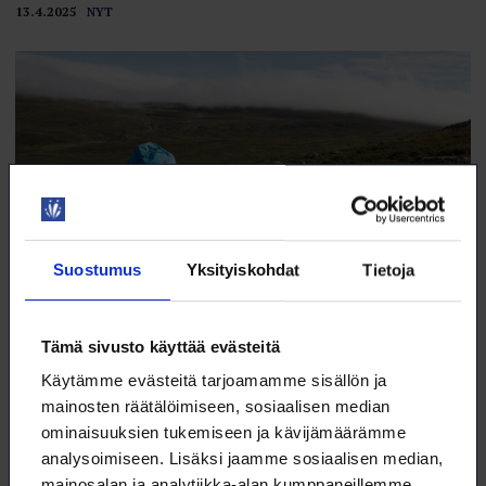
13.4.2025
NYT
Suostumus
Yksityiskohdat
Tietoja
Tämä sivusto käyttää evästeitä
Kilpisjärvellä tutkitaan nyt myös hiilitasetta
Käytämme evästeitä tarjoamamme sisällön ja
Hiilidioksidin lähdettä tai nielua osoittava hiilidioksiditase saadaan,
mainosten räätälöimiseen, sosiaalisen median
kun kasvien fotosynteesissä sitoman hiilidioksidin (CO₂) määrästä
ominaisuuksien tukemiseen ja kävijämäärämme
vähennetään mikrobien ja kasvien hengityksen myötä ilmakehään
vapautuva hiilidioksidi.
analysoimiseen. Lisäksi jaamme sosiaalisen median,
mainosalan ja analytiikka-alan kumppaneillemme
13.4.2025
VALOKEILA