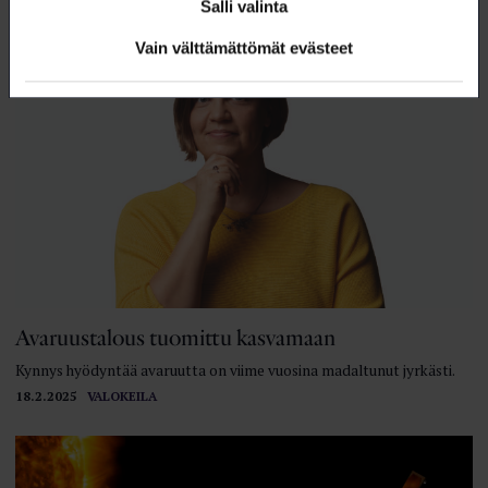
Salli valinta
Vain välttämättömät evästeet
Avaruustalous tuomittu kasvamaan
Kynnys hyödyntää avaruutta on viime vuosina madaltunut jyrkästi.
18.2.2025
VALOKEILA