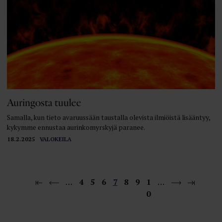
Auringosta tuulee
Samalla, kun tieto avaruussään taustalla olevista ilmiöistä lisääntyy,
kykymme ennustaa aurinkomyrskyjä paranee.
18.2.2025
VALOKEILA
…
4
5
6
7
8
9
1
…
0