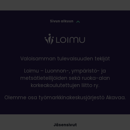
Sivun alkuun
Valoisamman tulevaisuuden tekijät
Loimu – Luonnon-, ympäristö- ja
metsätieteilijöiden sekä ruoka-alan
korkeakoulutettujen liitto ry.
Olemme osa työmarkkinakeskusjärjestö Akavaa.
Jäsensivut