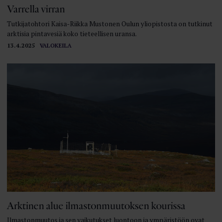
Varrella virran
Tutkijatohtori Kaisa-Riikka Mustonen Oulun yliopistosta on tutkinut
arktisia pintavesiä koko tieteellisen uransa.
13.4.2025
VALOKEILA
Arktinen alue ilmastonmuutoksen kourissa
Ilmastonmuutos ja sen vaikutukset luontoon ja ympäristöön ovat