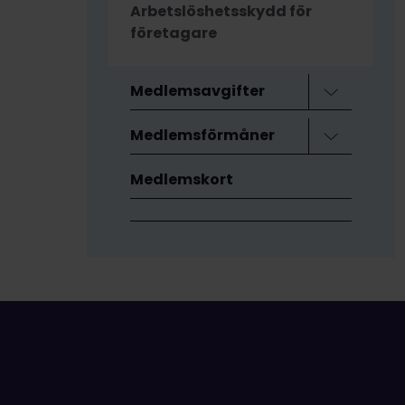
Arbetslöshetsskydd för
företagare
Medlemsavgifter
Öppna me
Medlemsförmåner
Öppna me
Medlemskort