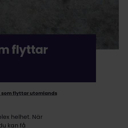
m flyttar
g som flyttar utomlands
lex helhet. När
 du kan få