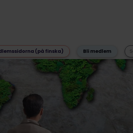
lemssidorna (på finska)
Bli medlem