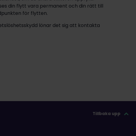
 din flytt vara permanent och din rätt till
idpunkten för flytten.
tslöshetsskydd lönar det sig att kontakta
Tillbaka upp