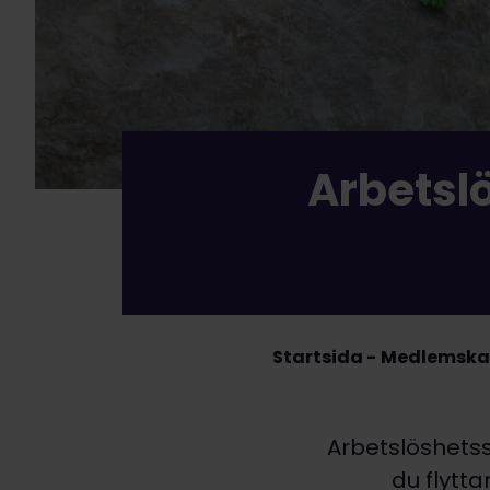
Arbetslö
Startsida
Medlemska
Arbetslöshetss
du flytta