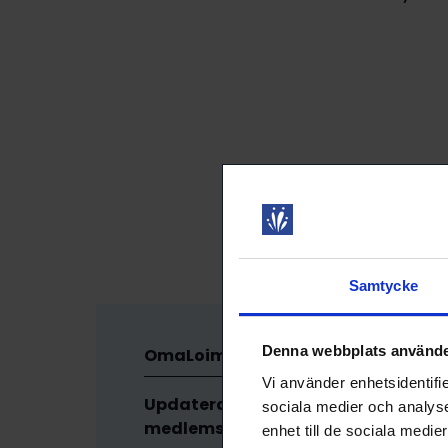
Samtycke
Denna webbplats använde
OmaLoimu e-tjänst
Vi använder enhetsidentifie
Updatera dina
sociala medier och analyser
medlemsuppgifter
enhet till de sociala medi