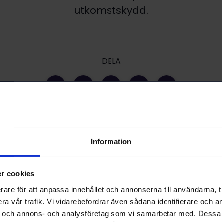
utkomstskydd.
DELA
Information
Finska arbetslöshetsförmåner betalas endast till a
undantag är en situation där en arbetslös arbet
r cookies
jobbsökningsresa i ett annat EU/EES-land.
rare för att anpassa innehållet och annonserna till användarna, ti
När du vill resa till ett annat land för att söka efter
a vår trafik. Vi vidarebefordrar även sådana identifierare och a
kontaktar de myndigheter som ansvarar för arbets
er och annons- och analysföretag som vi samarbetar med. Dessa 