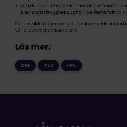
Om du reser utomlands i mer än 6 månader, anses
finsk social trygghet upphör i de flesta fall vid t
För enskilda frågor om arbete utomlands och arbe
nyn
vår arbetslöshetskassa
Ote
nyn
Läs mer:
Ote
TYJ
FPA