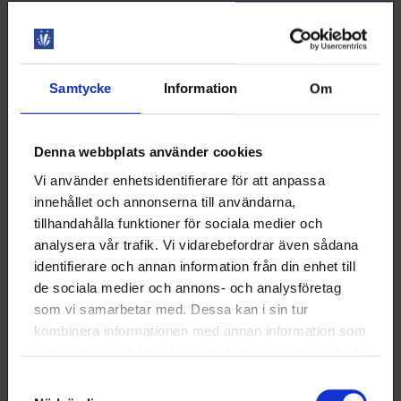
branschers evenemang.
Märket är avsiktligt lite festligt så att det kan användas både
i vardagen och på festligheter. Varje ordinarie medlem och
pensionärsmedlem i Loimu kan få Loimu-märket. Trädet på
Samtycke
Information
Om
märket symboliserar styrka och tillväxt – rörelse mot det
bättre. Lövens färger symboliserar Loimus mångsidiga
medlemmar som gör framtiden ljusare med sitt kunnande.
Färgerna på löven är från Loimus nuvarande logotyp. Märket
Denna webbplats använder cookies
innehåller alltså något nytt, något lånat och något blått!
Vi använder enhetsidentifierare för att anpassa
Märket delas ut vid Loimus evenemang. Du kan också komma
innehållet och annonserna till användarna,
överns om en tidpunkt då du kan hämta märket på Loimus
tillhandahålla funktioner för sociala medier och
kontor. Välkommen!
analysera vår trafik. Vi vidarebefordrar även sådana
identifierare och annan information från din enhet till
Märket är en av Loimus medlemsförmåner och
de sociala medier och annons- och analysföretag
avgiftsfritt för våra medlemmar
som vi samarbetar med. Dessa kan i sin tur
kombinera informationen med annan information som
du har tillhandahållit eller som de har samlat in när du
har använt deras tjänster.
Samtyckesval