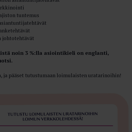
rkkinointi
lajiston tuntemus
asiantuntijatehtävät
hanketehtävät
a johtotehtävät
istä noin 3 %:lla asiointikieli on englanti,
uotsi.
, ja pääset tutustumaan loimulaisten uratarinoihin!