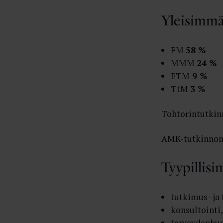
Yleisimmä
FM
58 %
MMM
24 %
ETM
9 %
TtM
3 %
Tohtorintutkin
AMK-tutkinnon 
Tyypillisi
tutkimus- ja
konsultointi
terveydenhuo