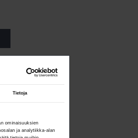
Tietoja
an ominaisuuksien
salan ja analytiikka-alan
itä tietoja muihin