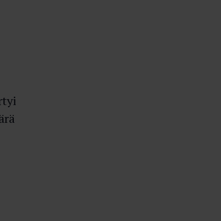
rtyi
ärä