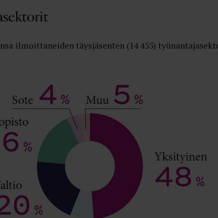
asektorit
sa ilmoittaneiden täysjäsenten (14 455) työnantajasekto