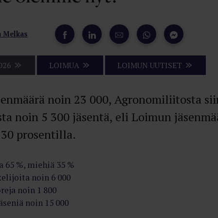
 Melkas
026
LOIMUA
LOIMUN UUTISET
enmäärä noin 23 000, Agronomiliitosta sii
ta noin 5 300 jäsentä, eli Loimun jäsenmä
 30 prosentilla.
a 65 %, miehiä 35 %
elijoita noin 6 000
reja noin 1 800
äseniä noin 15 000