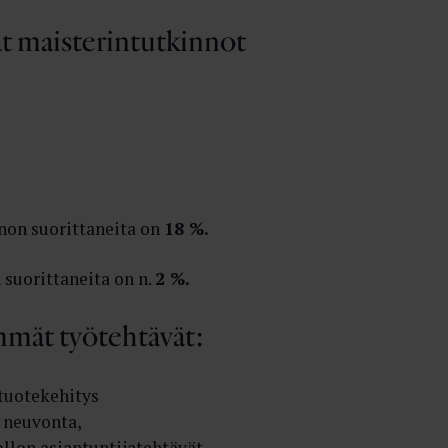
t maisterintutkinnot
non suorittaneita on
18 %.
suorittaneita on n.
2 %.
mmät työtehtävät:
 tuotekehitys
, neuvonta,
llon asiantuntijatehtävät