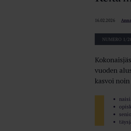
16.02.2026
Anna
NUMERO 1/2
Kokonaisjäs
vuoden alus
kasvoi noin
naisi
opisk
senio
täysj