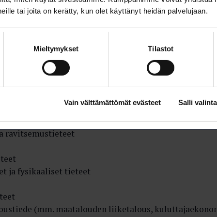
(Paltan erityisalojen työehtosopimus) 384
 heille tai joita on kerätty, kun olet käyttänyt heidän palvelujaan.
stöala 285
Mieltymykset
Tilastot
lat
logia, biolääke­tiede,
Vain välttämättömät evästeet
Salli valinta
ja ravitsemustieteet
teet
 ja fysikaaliset tieteet
teet
loustiede (mm. maatalouden liiketalous, kuluttajaekono