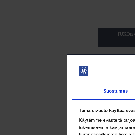
JUKOn e
Yksityis
jäsenmäär
Suostumus
kemi
suun
kaup
Tämä sivusto käyttää eväs
tekn
Käytämme evästeitä tarjoa
elin
tukemiseen ja kävijämäärä
mets
kumppaneillemme tietoja s