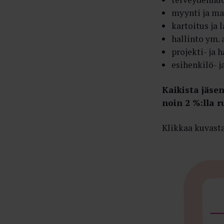
myynti ja ma
kartoitus ja 
hallinto ym. 
projekti- ja 
esihenkilö- j
Kaikista jäsen
noin 2 %:lla r
Klikkaa kuvasta