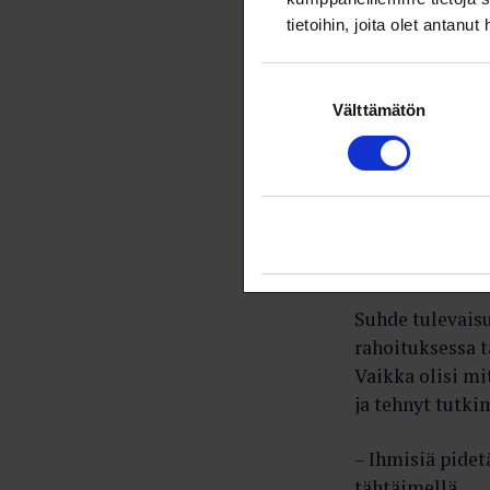
suhteita. Se aj
tietoihin, joita olet antanut
välilleen.
Suostumuksen
Kyse ei ole vain
Välttämätön
valinta
rahoitusta ura 
– Työpaikoista 
epärealistisest
ja itseä voi vä
töitä, siispä e
Suhde tulevais
rahoituksessa 
Vaikka olisi mi
ja tehnyt tutki
– Ihmisiä pidet
tähtäimellä.