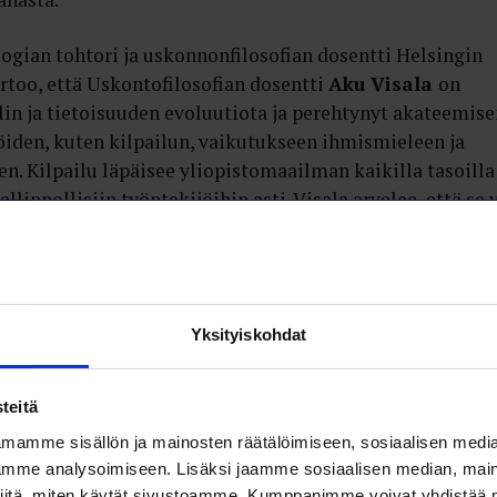
logian tohtori ja uskonnonfilosofian dosentti Helsingin
ertoo, että Uskontofilosofian dosentti
Aku Visala
on
in ja tietoisuuden evoluutiota ja perehtynyt akateemise
iden, kuten kilpailun, vaikutukseen ihmismieleen ja
n. Kilpailu läpäisee yliopistomaailman kaikilla tasoilla
allinnollisiin työntekijöihin asti. Visala arvelee, että se 
iihen, miksi yliopistossa on paljon mielenterveysongelmi
rikkoa ihmissuhteita, vääristää suhdetta omaan itseen ja
a tulevaisuuteen.
Yksityiskohdat
imeentulo riippuvat apurahoista. Samoista rahoista
pi henkilö. Kilpailu on nollasummapeliä, jossa yksi saa
teitä
.
mamme sisällön ja mainosten räätälöimiseen, sosiaalisen medi
mme analysoimiseen. Lisäksi jaamme sosiaalisen median, maino
uksesta murentaa yhteistä solidaarisuutta ja kollegiaalis
iitä, miten käytät sivustoamme. Kumppanimme voivat yhdistää nä