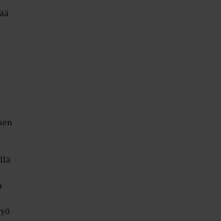
tää
sen
llä
a
työ