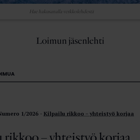
Loimun jäsenlehti
OIMUA
Numero 1/2026
Kilpailu rikkoo – yhteistyö korjaa
u rikkoo – yhteistyö korjaa