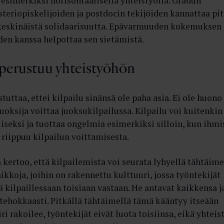
 esimerkiksi horisontaalisella yhteistyöllä. Gradun
steriopiskelijoiden ja postdocin tekijöiden kannattaa pi
ä keskinäistä solidaarisuutta. Epävarmuuden kokemuksen
en kanssa helpottaa sen sietämistä.
perustuu yhteistyöhön
tuttaa, ettei kilpailu sinänsä ole paha asia. Ei ole huono
juoksija voittaa juoksukilpailussa. Kilpailu voi kuitenkin
iseksi ja tuottaa ongelmia esimerkiksi silloin, kun ihmi
riippuu kilpailun voittamisesta.
kertoo, että kilpailemista voi seurata lyhyellä tähtäime
ikkoja, joihin on rakennettu kulttuuri, jossa työntekijät
sä kilpaillessaan toisiaan vastaan. He antavat kaikkensa j
tehokkaasti. Pitkällä tähtäimellä tämä kääntyy itseään
ri rakoilee, työntekijät eivät luota toisiinsa, eikä yhteis