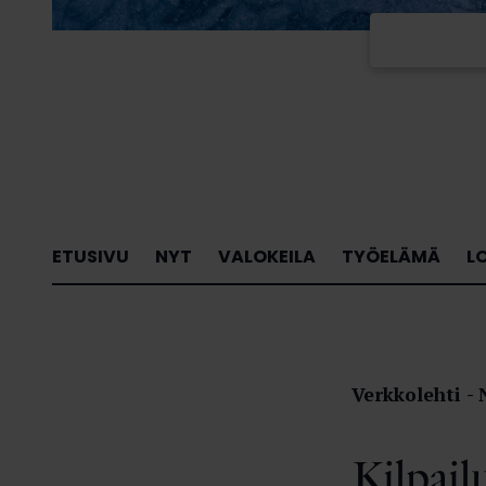
ETUSIVU
NYT
VALOKEILA
TYÖELÄMÄ
L
Verkkolehti
Kilpail