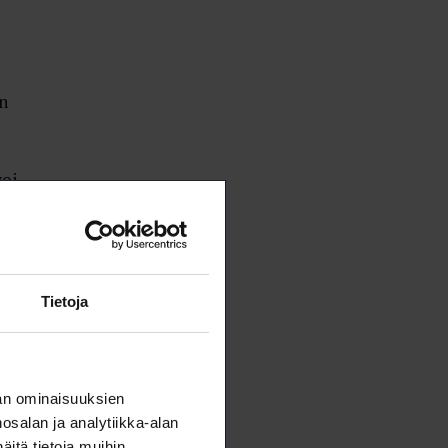
n
voi
a.
Tietoja
an ominaisuuksien
salan ja analytiikka-alan
ia
itä tietoja muihin