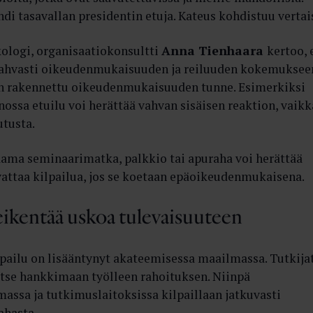
di tasavallan presidentin etuja. Kateus kohdistuu vertai
ologi, organisaatiokonsultti
Anna Tienhaara
kertoo, 
 vahvasti oikeudenmukaisuuden ja reiluuden kokemuksee
än rakennettu oikeudenmukaisuuden tunne. Esimerkiksi
ossa etuilu voi herättää vahvan sisäisen reaktion, vaikk
utusta.
aama seminaarimatka, palkkio tai apuraha voi herättää
vattaa kilpailua, jos se koetaan epäoikeudenmukaisena.
eikentää uskoa tulevaisuuteen
pailu on lisääntynyt akateemisessa maailmassa. Tutkija
itse hankkimaan työlleen rahoituksen. Niinpä
assa ja tutkimuslaitoksissa kilpaillaan jatkuvasti
ahasta.