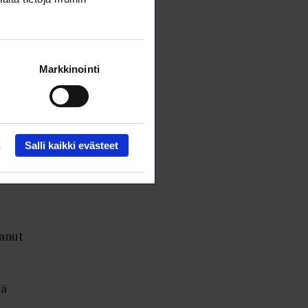
Markkinointi
seään
ötä
Salli kaikki evästeet
 enkä
tanut
lä