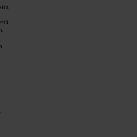
siin.
että
n.
a
t