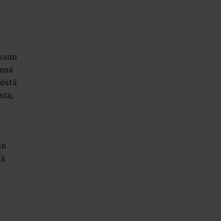
kaan
önsä
yöstä
sta,
än
tä