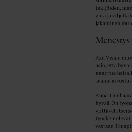
solidaarisuutta
tekijöiden, mai
yhtä ja viljell
jakaminen muid
Menestys 
Aku Visala muis
asia, että hyvä 
muuttua haitall
saama arvostus 
Anna Tienhaara 
hyvää. On työpa
ylittävät itsen
työskentelevät 
vastaan. Ilmapii