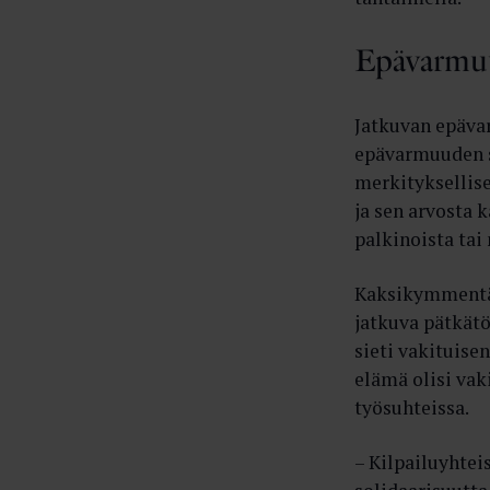
Epävarmuu
Jatkuvan epäva
epävarmuuden s
merkityksellise
ja sen arvosta k
palkinoista tai
Kaksikymmentä 
jatkuva pätkät
sieti vakituise
elämä olisi va
työsuhteissa.
– Kilpailuyhtei