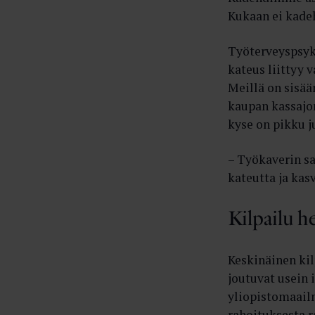
Kukaan ei kadeh
Työterveyspsyk
kateus liittyy
Meillä on sisä
kaupan kassajon
kyse on pikku j
– Työkaverin s
kateutta ja kas
Kilpailu h
Keskinäinen kil
joutuvat usein 
yliopistomaailm
rahoituksesta r