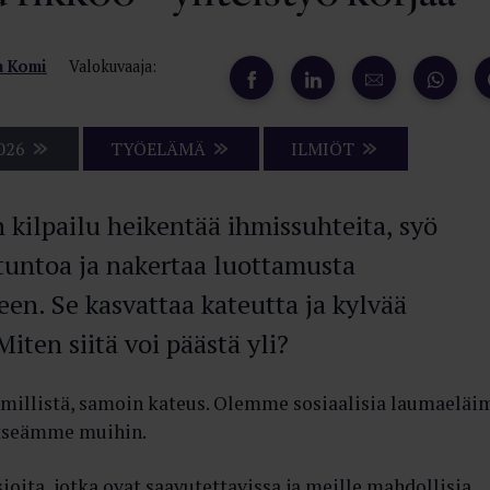
a Komi
Valokuvaaja:
026
TYÖELÄMÄ
ILMIÖT
 kilpailu heikentää ihmissuhteita, syö
untoa ja nakertaa luottamusta
een. Se kasvattaa kateutta ja kylvää
iten siitä voi päästä yli?
imillistä, samoin kateus. Olemme sosiaalisia laumaeläi
itseämme muihin.
ita, jotka ovat saavutettavissa ja meille mahdollisia.