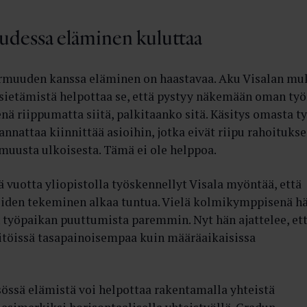
dessa eläminen kuluttaa
rmuuden kanssa eläminen on haastavaa. Aku Visalan mu
ietämistä helpottaa se, että pystyy näkemään oman ty
nä riippumatta siitä, palkitaanko sitä. Käsitys omasta t
annattaa kiinnittää asioihin, jotka eivät riipu rahoitukse
 muusta ulkoisesta. Tämä ei ole helppoa.
vuotta yliopistolla työskennellyt Visala myöntää, että
öiden tekeminen alkaa tuntua. Vielä kolmikymppisenä h
n työpaikan puuttumista paremmin. Nyt hän ajattelee, et
kitöissä tasapainoisempaa kuin määräaikaisissa
sössä elämistä voi helpottaa rakentamalla yhteistä