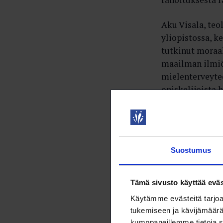
Aku Visala, teo
yliopistossa, k
tutkinut moraal
maailman ilmiö
mielenterveytee
opiskelijoista h
olla yksi syy s
– Kilpailu voi 
heikentää toivo
Suostumus
Monen ura ja to
kilpailee useam
Tämä sivusto käyttää eväs
rahaa, toinen ei
Käytämme evästeitä tarjoa
tukemiseen ja kävijämäärä
Kilpailu rahoit
kumppaneillemme tietoja s