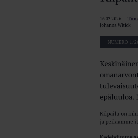
16.02.2026
Tiin
Johanna Witick
NUMERO 1/2
Keskinäinen
omanarvont
tulevaisuut
epäluuloa. M
Kilpailu on inh
ja peilaamme 
Kadehdimme asio