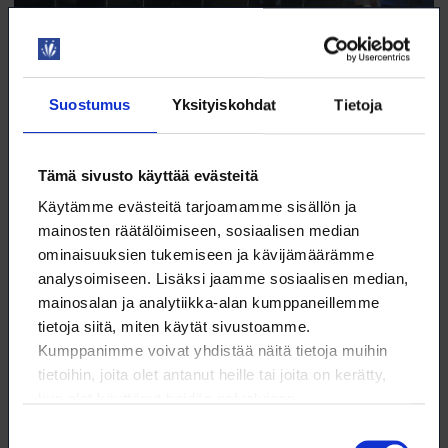
Vasemmalta juontaja Petja Pelli, Sanna Kuningas, Juha
Kauppinen ja Ulla-Maija Liukko.
Suostumus
Yksityiskohdat
Tietoja
– Lajien kirjo on niin vahvasti kytköksissä toisiinsa, että
jos korttitalo pala palalta lähtee purkautumaan ja
Tämä sivusto käyttää evästeitä
jossain vaiheessa romahtaa kokonaan, se todella tuntuu
Käytämme evästeitä tarjoamamme sisällön ja
ihmisten elämässä! totesi puolestaan
mainosten räätälöimiseen, sosiaalisen median
Luonnonvarakeskuksen tutkija
Sanna Kuningas
.
ominaisuuksien tukemiseen ja kävijämäärämme
analysoimiseen. Lisäksi jaamme sosiaalisen median,
Kynnyksen ylittyessä yhdenkin lajin sukupuutto voi
mainosalan ja analytiikka-alan kumppaneillemme
romahduttaa korttitalon.
tietoja siitä, miten käytät sivustoamme.
Kumppanimme voivat yhdistää näitä tietoja muihin
– Me täällä läntisessä teollisuusmaassa emme ehkä edes
tietoihin, joita olet antanut heille tai joita on kerätty,
oikein ymmärrä asiaa, koska riippuvuutemme luonnon
kun olet käyttänyt heidän palvelujaan.
ekosysteemeistä tai eliölajien hupeneminen ei näy yhtä
konkreettisesti kuin maapallolla jossain toisaalla, jatkoi
Suostumuksen