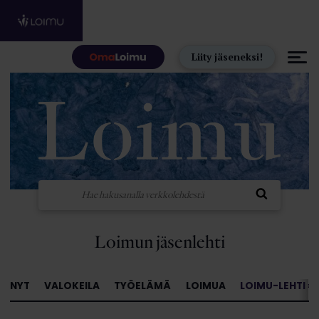
Hyppää sisältöön
Liity jäseneksi!
Loimun jäsenlehti
NYT
VALOKEILA
TYÖELÄMÄ
LOIMUA
LOIMU-LEHTI »