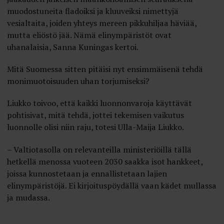
muodostuneita fladoiksi ja kluuveiksi nimettyjä
vesialtaita, joiden yhteys mereen pikkuhiljaa häviää,
mutta eliöstö jää. Nämä elinympäristöt ovat
uhanalaisia, Sanna Kuningas kertoi.
Mitä Suomessa sitten pitäisi nyt ensimmäisenä tehdä
monimuotoisuuden uhan torjumiseksi?
Liukko toivoo, että kaikki luonnonvaroja käyttävät
pohtisivat, mitä tehdä, jottei tekemisen vaikutus
luonnolle olisi niin raju, totesi Ulla-Maija Liukko.
– Valtiotasolla on relevanteilla ministeriöillä tällä
hetkellä menossa vuoteen 2030 saakka isot hankkeet,
joissa kunnostetaan ja ennallistetaan lajien
elinympäristöjä. Ei kirjoituspöydällä vaan kädet mullassa
ja mudassa.