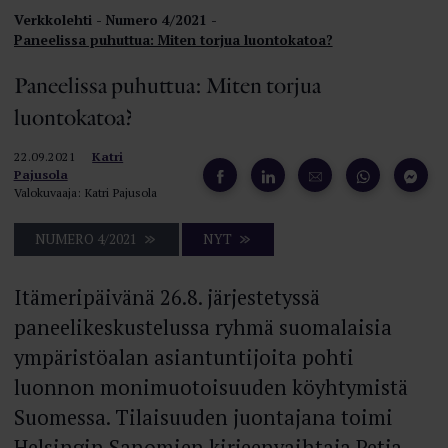
Verkkolehti
Numero 4/2021
Paneelissa puhuttua: Miten torjua luontokatoa?
Paneelissa puhuttua: Miten torjua
luontokatoa?
22.09.2021
Katri
Pajusola
Valokuvaaja: Katri Pajusola
NUMERO 4/2021
NYT
Itämeripäivänä 26.8. järjestetyssä
paneelikeskustelussa ryhmä suomalaisia
ympäristöalan asiantuntijoita pohti
luonnon monimuotoisuuden köyhtymistä
Suomessa. Tilaisuuden juontajana toimi
Helsingin Sanomien kirjeenvaihtaja Petja