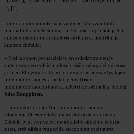
Pelli.
Luonnon monimuotoisuus vähenee kiihtyvää tahtia
maapallolla, myös Suomessa. Yhä useampi eliölaji elää
ihmisen rakentaman ympäristön kanssa limittäin ja
ihmisen ehdoilla.
– Yksi luonnon perusasioista on erikoistuminen ja
sopeutuminen erilaisiin olosuhteisiin sukupolvi toisensa
jälkeen. Elinympäristöjen monimuotoisuus syntyy lajien
monimuotoisuudesta niiden geneettisen
monimuotoisuuden kautta, selvitti tietokirjailija, biologi
Juha Kauppinen
.
– Luontokato tarkoittaa monimuotoisuuden
vähenemistä esimerkiksi maankäytön seurauksena.
Eliölajit ovat syntyneet maapallolle kilpailun kautta
siten, että niiden ympärillä on monimuotoisuutta.