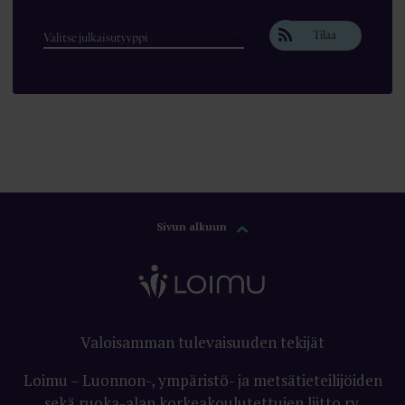
Tilaa
Sivun alkuun
Valoisamman tulevaisuuden tekijät
Loimu – Luonnon-, ympäristö- ja metsätieteilijöiden
sekä ruoka-alan korkeakoulutettujen liitto ry.