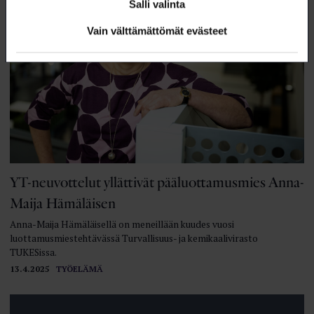
Salli valinta
Vain välttämättömät evästeet
YT-neuvottelut yllättivät pääluottamusmies Anna-
Maija Hämäläisen
Anna-Maija Hämäläisellä on meneillään kuudes vuosi
luottamusmiestehtävässä Turvallisuus- ja kemikaalivirasto
TUKESissa.
13.4.2025
TYÖELÄMÄ