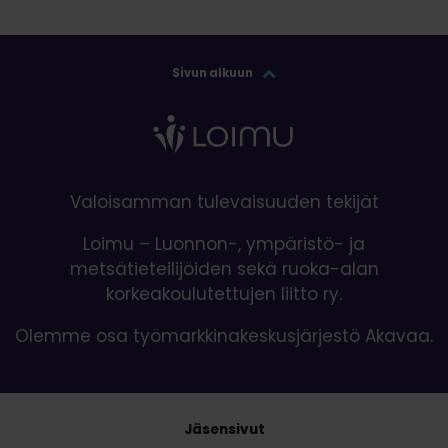
Sivun alkuun
Valoisamman tulevaisuuden tekijät
Loimu – Luonnon-, ympäristö- ja
metsätieteilijöiden sekä ruoka-alan
korkeakoulutettujen liitto ry.
Olemme osa työmarkkinakeskusjärjestö Akavaa.
Jäsensivut