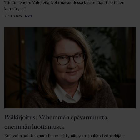
Tämän lehden Valokeila-kokonaisuudessa käsitellään tekstiilien
kierrätystä.
5.11.2025
NYT
Pääkirjoitus: Vähemmän epä­varmuutta,
enemmän luottamusta
Kuluvalla hallituskaudella on tehty niin suuri joukko työntekijän