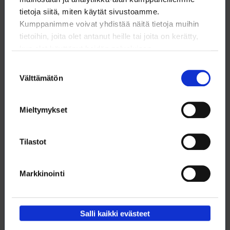
tietoja siitä, miten käytät sivustoamme.
Kumppanimme voivat yhdistää näitä tietoja muihin
tietoihin, joita olet antanut heille tai joita on kerätty,
kun olet käyttänyt heidän palvelujaan.
Suostumuksen
Välttämätön
valinta
Mieltymykset
Tilastot
Pääkirjoitus: Yleiskorotus on loimulaiselle lähes
kaikki
Markkinointi
Työmarkkinakevät 2025 on poikkeuksellinen.
13.4.2025
NYT
Salli kaikki evästeet