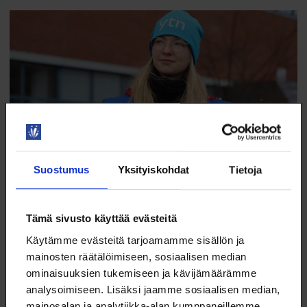
Suostumus
Yksityiskohdat
Tietoja
Uusi rooli vei Iida Raaskan työtaistelun
Tämä sivusto käyttää evästeitä
tiimellykseen
Käytämme evästeitä tarjoamamme sisällön ja
Turun yliopistossa biokemiaa opiskellut Iida Raaska aloitti Aidian
mainosten räätälöimiseen, sosiaalisen median
Oy:ssä prosessikemistinä helmikuussa 2024.
ominaisuuksien tukemiseen ja kävijämäärämme
23.5.2025
TYÖELÄMÄ
analysoimiseen. Lisäksi jaamme sosiaalisen median,
mainosalan ja analytiikka-alan kumppaneillemme