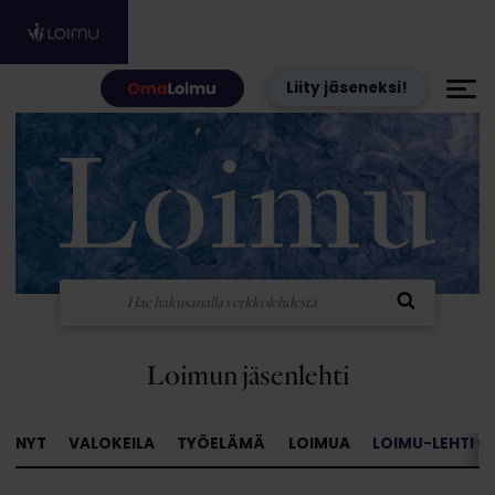
Hyppää sisältöön
Liity jäseneksi!
Loimun jäsenlehti
NYT
VALOKEILA
TYÖELÄMÄ
LOIMUA
LOIMU-LEHTI »