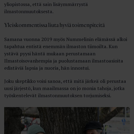
yliopistossa, että sain lisäymmärrystä
ilmastonmuutoksesta.
Yleiskommentissa liuta hyviä toimenpiteitä
Samana vuonna 2019 myös Nummelinin elämässä alkoi
tapahtua entistä enemmän ilmaston tiimoilta. Kun
ystävä pyysi häntä mukaan perustamaan
Ilmastoisovanhempia ja puolustamaan ilmastoasioita
edistäviä lapsia ja nuoria, hän innostui.
Joku skeptikko voisi sanoa, että mitä järkeä oli perustaa
uusi järjestö, kun maailmassa on jo monia tahoja, jotka
työskentelevät ilmastonmuutoksen torjumiseksi.