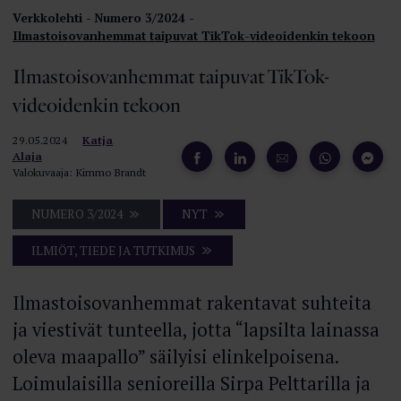
Verkkolehti
Numero 3/2024
Ilmastoisovanhemmat taipuvat TikTok-videoidenkin tekoon
Ilmastoisovanhemmat taipuvat TikTok-
videoidenkin tekoon
29.05.2024
Katja
Alaja
Valokuvaaja: Kimmo Brandt
NUMERO 3/2024
NYT
ILMIÖT, TIEDE JA TUTKIMUS
Ilmastoisovanhemmat rakentavat suhteita
ja viestivät tunteella, jotta “lapsilta lainassa
oleva maapallo” säilyisi elinkelpoisena.
Loimulaisilla senioreilla Sirpa Pelttarilla ja