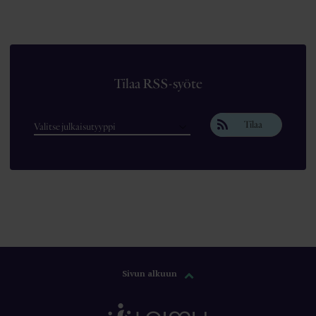
Tilaa RSS-syöte
Tilaa
Sivun alkuun