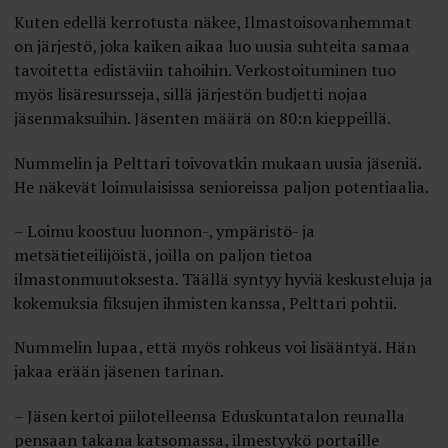
Kuten edellä kerrotusta näkee, Ilmasto­isovanhemmat
on järjestö, joka kaiken aikaa luo uusia suhteita samaa
tavoitetta edistäviin tahoihin. Verkostoituminen tuo
myös lisäresursseja, sillä järjestön budjetti nojaa
jäsenmaksuihin. Jäsenten määrä on 80:n kieppeillä.
Nummelin ja Pelttari toivovatkin mukaan uusia jäseniä.
He näkevät loimulaisissa senioreissa paljon potentiaalia.
– Loimu koostuu luonnon-, ympäristö- ja
metsätieteilijöistä, joilla on paljon tietoa
ilmastonmuutoksesta. Täällä syntyy hyviä keskusteluja ja
kokemuksia fiksujen ihmisten kanssa, Pelttari pohtii.
Nummelin lupaa, että myös rohkeus voi lisääntyä. Hän
jakaa erään jäsenen tarinan.
– Jäsen kertoi piilotelleensa Eduskuntatalon reunalla
pensaan takana katsomassa, ilmestyykö portaille