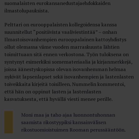
suomalaisten eurokansanedustajaehdokkaiden
ilmastolupauksista.
Pelttari on eurooppalaisten kollegoidensa kanssa
suunnitellut “positiivista vaaliviestintää” – onhan
Ilmastoisovanhempien eurooppalainen kattoyhdistys
ollut olemassa viime vuoden marraskuusta lähtien
toimittuaan sitä ennen verkostona. Työn tuloksena on
syntynyt esimerkiksi somemateriaalia ja kirjanmerkkejä,
joissa äänestyskopissa olevan isovanhemman helmaa
nykivät lapsenlapset sekä isovanhempien ja lastenlasten
toiveikkaita kirjeitä toisilleen. Nummelin kommentoi,
että hän on oppinut lasten ja lastenlasten
kasvatuksesta, että hyvällä viesti menee perille.
Moni maa ja taho ajaa luonnontuhonnan
saamista rikostyypiksi kansainvälisen
rikostuomioistuimen Rooman perussääntöön.