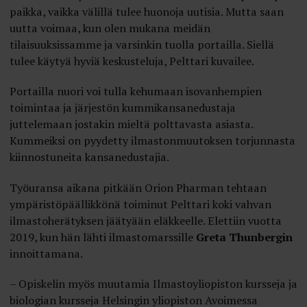
paikka, vaikka välillä tulee huonoja uutisia. Mutta saan
uutta voimaa, kun olen mukana meidän
tilaisuuksissamme ja varsinkin tuolla portailla. Siellä
tulee käytyä hyviä keskusteluja, Pelttari kuvailee.
Portailla nuori voi tulla kehumaan isovanhempien
toimintaa ja järjestön kummikansanedustaja
juttelemaan jostakin mieltä polttavasta asiasta.
Kummeiksi on pyydetty ilmastonmuutoksen torjunnasta
kiinnostuneita kansanedustajia.
Työuransa aikana pitkään Orion Pharman tehtaan
ympäristöpäällikkönä toiminut Pelttari koki vahvan
ilmastoherätyksen jäätyään eläkkeelle. Elettiin vuotta
2019, kun hän lähti ilmastomarssille
Greta Thunbergin
innoittamana.
– Opiskelin myös muutamia Ilmasto­yliopiston kursseja ja
biologian kursseja Helsingin yliopiston Avoimessa