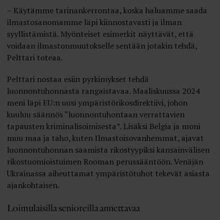
– Käytämme tarinankerrontaa, koska haluamme saada
ilmastosanomamme läpi kiinnostavasti ja ilman
syyllistämistä. Myönteiset esimerkit näyttävät, että
voidaan ilmastonmuutokselle sentään jotakin tehdä,
Pelttari toteaa.
Pelttari nostaa esiin pyrkimykset tehdä
luonnontuhonnasta rangaistavaa. Maaliskuussa 2024
meni läpi EU:n uusi ympäristörikosdirektiivi, johon
kuuluu säännös “luonnontuhontaan verrattavien
tapausten kriminalisoimisesta”. Lisäksi Belgia ja moni
muu maa ja taho, kuten Ilmastoisovanhemmat, ajavat
luonnontuhonnan saamista rikostyypiksi kansainvälisen
rikostuomioistuimen Rooman perussääntöön. Venäjän
Ukrainassa aiheuttamat ympäristötuhot tekevät asiasta
ajankohtaisen.
Loimulaisilla senioreilla annettavaa