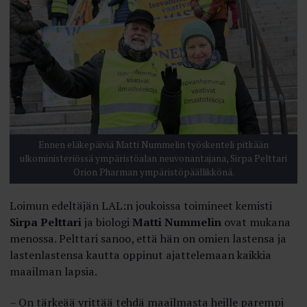
Ennen eläkepäiviä Matti Nummelin työskenteli pitkään
ulkoministeriössä ympäristöalan neuvon­antajana, Sirpa Pelttari
Orion Pharman ympäristöpäällikkönä.
Loimun edeltäjän LAL:n joukoissa toimineet kemisti
Sirpa Pelttari
ja biologi
Matti Nummelin
ovat mukana
menossa. Pelttari sanoo, että hän on omien lastensa ja
lastenlastensa kautta oppinut ajattelemaan kaikkia
maailman lapsia.
– On tärkeää yrittää tehdä maailmasta heille parempi