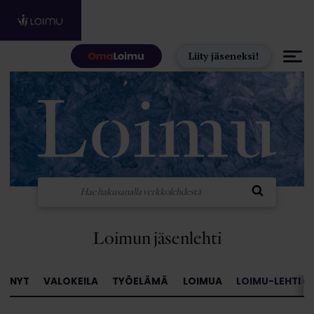
Hyppää sisältöön
Liity jäseneksi!
Loimun jäsenlehti
NYT
VALOKEILA
TYÖELÄMÄ
LOIMUA
LOIMU-LEHTI »