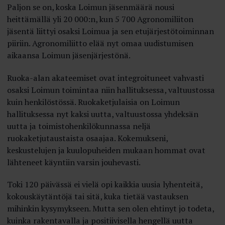
Paljon se on, koska Loimun jäsenmäärä nousi
heittämällä yli 20 000:n, kun 5 700 Agronomi­liiton
jäsentä liittyi osaksi Loimua ja sen etujärjestötoiminnan
piiriin. Agronomiliitto elää nyt omaa uudistumisen
aikaansa Loimun jäsenjärjestönä.
Ruoka-alan akateemiset ovat integroituneet vahvasti
osaksi Loimun toimintaa niin hallituksessa, valtuustossa
kuin henkilöstössä. Ruokaketjulaisia on Loimun
hallituksessa nyt kaksi uutta, valtuustossa yhdeksän
uutta ja toimistohenkilökunnassa neljä
ruokaketjutaustaista osaajaa. Kokemukseni,
keskustelujen ja kuulopuheiden mukaan hommat ovat
lähteneet käyntiin varsin jouhevasti.
Toki 120 päivässä ei vielä opi kaikkia uusia lyhenteitä,
kokouskäytäntöjä tai sitä, kuka tietää vastauksen
mihinkin kysymykseen. Mutta sen olen ehtinyt jo todeta,
kuinka rakentavalla ja positiivisella hengellä uutta