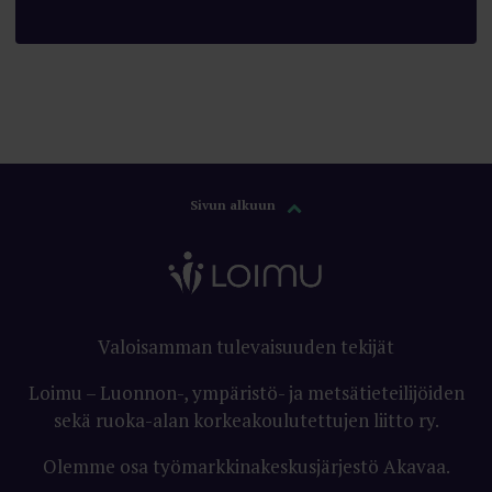
Sivun alkuun
Valoisamman tulevaisuuden tekijät
Loimu – Luonnon-, ympäristö- ja metsätieteilijöiden
sekä ruoka-alan korkeakoulutettujen liitto ry.
Olemme osa työmarkkinakeskusjärjestö Akavaa.