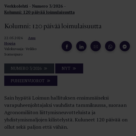
Verkkolehti
Numero 3/2026
Kolumni: 120 päivää loimulaisuutta
Kolumni: 120 päivää loimulaisuutta
22.05.2026
Anu
Hopia
Valokuvaaja: Veikko
Somerpuro
NUMERO 3/2026
NYT
PUHEENVUOROT
Sain hypätä Loimun hallituksen ensimmäiseksi
varapuheenjohtajaksi vauhdista tammikuussa, suoraan
Agronomiliiton liittymisneuvotteluista ja
yhdistymismaljojen kilistelystä. Kuluneet 120 päivää on
ollut sekä paljon että vähän.