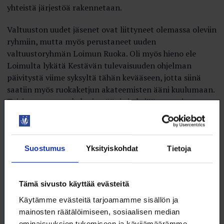
yhteistä järjestöä rakennetaan.
Valtuuston uudet jäsenet ovat liittyneet olemassa oleviin
ryhmiin, mutta myös perustaneet uuden
valtuustoryhmän Loimun Ruoka. Oli myös hieno ele
Loimulta lykätä Kestävän tulevaisuuden ohjelman
päivitystä viime syksyltä tähän kevääseen, jotta siinä
saatiin myös ruokaketjun akateemisten ääni kuulumaan.
Toisin sanoen ruokaketjun ääni ei ole jäänyt eteiseen
kopistelemaan saappaitaan, vaan se on astunut sisään
kokoushuoneisiin, toimikuntiin ja kahvipöytiin.
Ensimmäinen iso loikka on siis tehty menestyksekkäästi.
Suostumus
Yksityiskohdat
Tietoja
Ruokaketjun akateemiset ovat nyt yhdessä
rakentamassa tulevaisuuden Loimua, ja olemme myös
tuoneet mukanamme osaamista, verkostoja, kysymyksiä
Tämä sivusto käyttää evästeitä
ja näkemyksiä.
Käytämme evästeitä tarjoamamme sisällön ja
mainosten räätälöimiseen, sosiaalisen median
Jos joku vielä pohtii, löytyykö uusille jäsenille Loimussa
ominaisuuksien tukemiseen ja kävijämäärämme