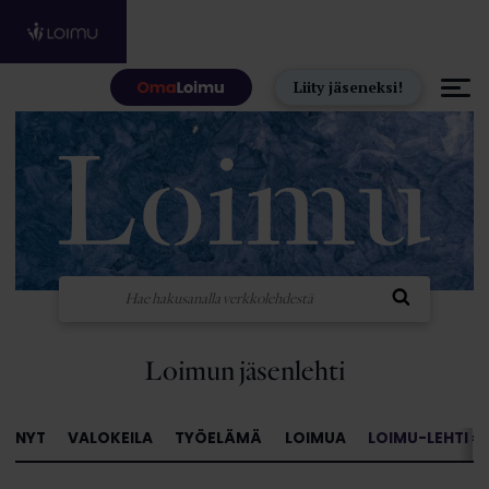
Hyppää sisältöön
Liity jäseneksi!
Loimun jäsenlehti
NYT
VALOKEILA
TYÖELÄMÄ
LOIMUA
LOIMU-LEHTI »