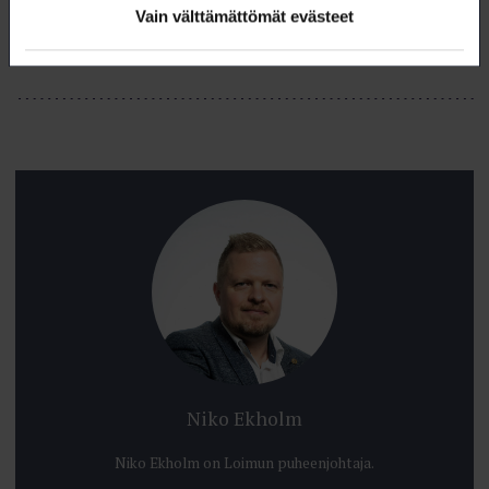
Vain välttämättömät evästeet
Tämä artikkeli (pdf)
Niko Ekholm
Niko Ekholm on Loimun puheenjohtaja.