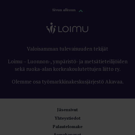
Sivun alkuun
Valoisamman tulevaisuuden tekijät
Loimu – Luonnon-, ympäristö- ja metsätieteilijöiden
sekä ruoka-alan korkeakoulutettujen liitto ry.
Olemme osa työmarkkinakeskusjärjestö Akavaa.
Jäsensivut
Yhteystiedot
Palautelomake
Somekanavat