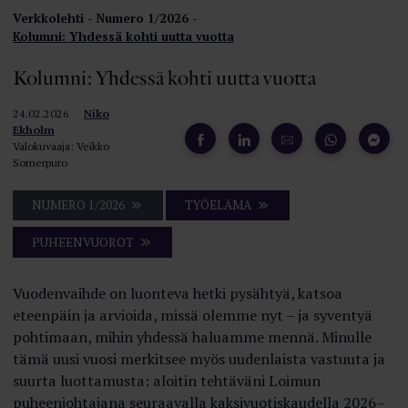
Verkkolehti
Numero 1/2026
Kolumni: Yhdessä kohti uutta vuotta
Kolumni: Yhdessä kohti uutta vuotta
24.02.2026
Niko
Ekholm
Valokuvaaja: Veikko
Somerpuro
NUMERO 1/2026
TYÖELÄMÄ
PUHEENVUOROT
Vuodenvaihde on luonteva hetki pysähtyä, katsoa
eteenpäin ja arvioida, missä olemme nyt – ja syventyä
pohtimaan, mihin yhdessä haluamme mennä. Minulle
tämä uusi vuosi merkitsee myös uudenlaista vastuuta ja
suurta luottamusta: aloitin tehtäväni Loimun
puheenjohtajana seuraavalla kaksivuotiskaudella 2026–