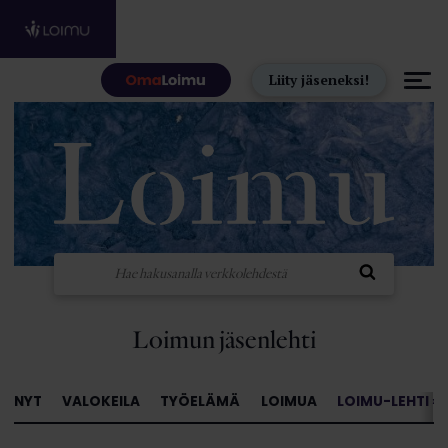
Hyppää sisältöön
Liity jäseneksi!
Loimun jäsenlehti
NYT
VALOKEILA
TYÖELÄMÄ
LOIMUA
LOIMU-LEHTI »