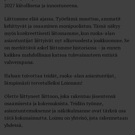
2027 kiitollisena ja innostuneena.
Liittomme elää ajassa. Työelämä muuttuu, ammatit
kehittyvät ja osaaminen monipuolistuu. Tämä näkyy
myös konkreettisesti liitossamme, kun ruoka-alan
asiantuntijat liittyivät nyt alkuvuodesta joukkoomme. Se
on merkittävä askel liittomme historiassa – ja ennen
kaikkea mahdollisuus katsoa tulevaisuuteen entistä
vahvempana.
Haluan toivottaa teidät, ruoka-alan asiantuntijat,
lämpimästi tervetulleiksi Loimuun!
Olette liittyneet liittoon, joka rakentuu jäsentensä
osaamisesta ja kokemuksista. Teidän työnne,
asiantuntemuksenne ja näkökulmanne ovat tärkeä osa
tätä kokonaisuutta. Loimu on yhteisö, jota rakennetaan
yhdessä.