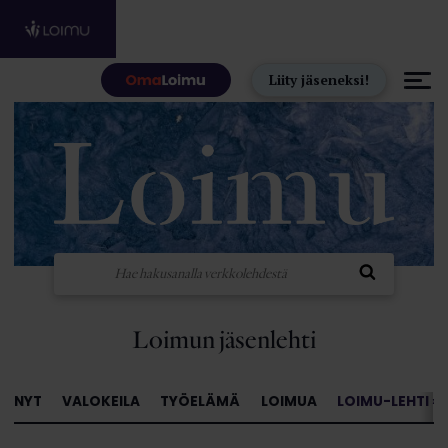
Hyppää sisältöön
Liity jäseneksi!
Loimun jäsenlehti
NYT
VALOKEILA
TYÖELÄMÄ
LOIMUA
LOIMU-LEHTI »