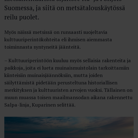
Suomessa, ja siitä on metsätalouskäytössä
reilu puolet.
Myös näissä metsissä on runsaasti suojeltavia
kulttuuriperintökohteita eli ihmisen aiemmasta
toiminnasta syntyneitä jäänteitä.
– Kulttuuriperintöön kuuluu myös sellaisia rakenteita ja
paikkoja, joita ei lueta muinaismuistolain tarkoittamiin
kiinteisiin muinaisjäännöksiin, mutta joiden
säilyttämistä pidetään perusteltuna historiallisen
merkityksen ja kulttuuristen arvojen vuoksi. Tällainen on
muun muassa toisen maailmansodan aikana rakennettu
Salpa-linja, Kuparinen selittää.