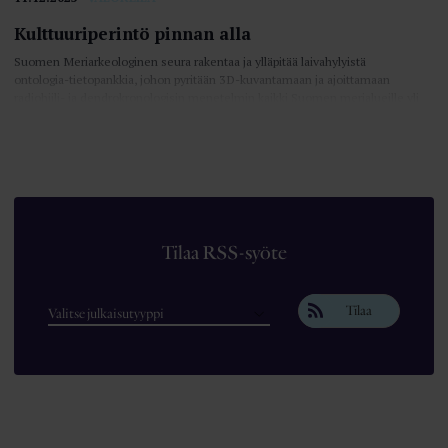
Kulttuuriperintö pinnan alla
Suomen Meriarkeologinen seura rakentaa ja ylläpitää laivahylyistä
ontologia-tietopankkia, johon pyritään 3D-kuvantamaan ja ajoittamaan
radiohiili- ja dendrokronologisin menetelmin kaikki Suomen merialueille yli
sata vuotta sitten uponneet alukset.
11.12.2025
VALOKEILA
Kulttuuriperintö suojataan hyvällä tiedonkululla
Muinaismuistolain nojalla suojeltuja kohteita ei saa vahingoittaa suoraan
eikä välillisesti.
Tilaa RSS-syöte
11.12.2025
VALOKEILA
Kuvantamista pinnan alla
Tilaa
Ensimmäiset valokuvattujen hylkyjen kolmiulotteiset
tietokonemallinnukset tehtiin kymmenen vuotta sitten ja järjestelmällisesti
niitä alettiin laatia vuodesta 2018 alkaen.
11.12.2025
VALOKEILA
Käsitetasolta tapaustutkimukseen
Helsingin yliopiston Ruralia-instituutissa tehdään myös käsitetason