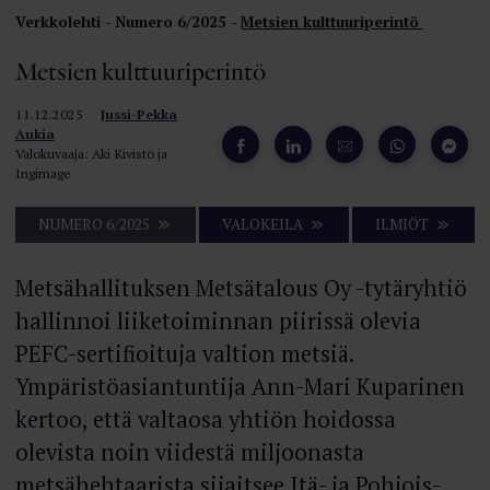
Verkkolehti
Numero 6/2025
Metsien kulttuuriperintö
Metsien kulttuuriperintö
11.12.2025
Jussi-Pekka
Aukia
Valokuvaaja: Aki Kivistö ja
Ingimage
NUMERO 6/2025
VALOKEILA
ILMIÖT
Metsähallituksen Metsätalous Oy -tytäryhtiö
hallinnoi liiketoiminnan piirissä olevia
PEFC-sertifioituja valtion metsiä.
Ympäristöasiantuntija Ann-Mari Kuparinen
kertoo, että valtaosa yhtiön hoidossa
olevista noin viidestä miljoonasta
metsähehtaarista sijaitsee Itä- ja Pohjois-