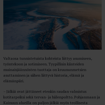
Valtaosa tunnistetuista kohteista liittyy asumiseen,
työntekoon ja sotimiseen. Tyypillisin kiinteiden
muinaisjäännösten tuottaja on kruununmetsien
asuttaminen ja siihen liittyvä historia, elämä ja
elämänpiiri.
– Jälkiä ovat jättäneet etenkin raudan valmistus
kotitarpeiksi sekä tervan- ja hiilenpoltto. Pohjanmaan ja
Kainuun alueilla on paljon jälkiä myös teollisesta