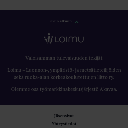
teoreettista työtä ja kehitetään metodologiaa.
11.12.2025
VALOKEILA
Sivun alkuun
Valoisamman tulevaisuuden tekijät
Loimu – Luonnon-, ympäristö- ja metsätieteilijöiden
sekä ruoka-alan korkeakoulutettujen liitto ry.
Olemme osa työmarkkinakeskusjärjestö Akavaa.
Jäsensivut
Yhteystiedot