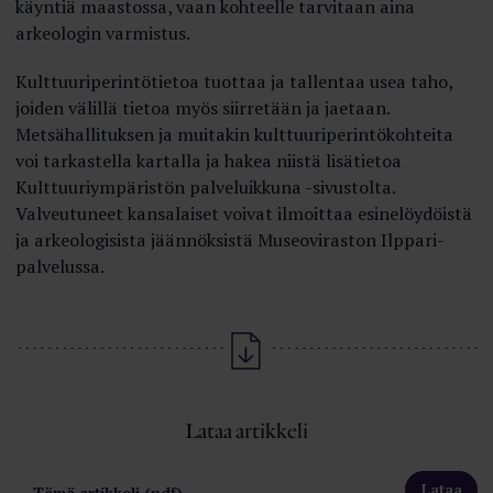
käyntiä maastossa, vaan kohteelle tarvitaan aina
arkeologin varmistus.
Kulttuuriperintötietoa tuottaa ja tallentaa usea taho,
joiden välillä tietoa myös siirretään ja jaetaan.
Metsähallituksen ja muitakin kulttuuriperintökohteita
voi tarkastella kartalla ja hakea niistä lisätietoa
Kulttuuriympäristön palveluikkuna -sivustolta.
Valveutuneet kansalaiset voivat ilmoittaa esinelöydöistä
ja arkeologisista jäännöksistä Museoviraston Ilppari-
palvelussa.
Lataa artikkeli