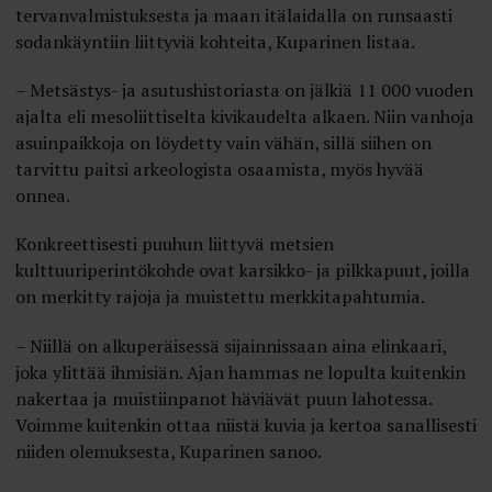
tervanvalmistuksesta ja maan itälaidalla on runsaasti
sodankäyntiin liittyviä kohteita, Kuparinen listaa.
– Metsästys- ja asutushistoriasta on jälkiä 11 000 vuoden
ajalta eli mesoliittiselta kivikaudelta alkaen. Niin vanhoja
asuinpaikkoja on löydetty vain vähän, sillä siihen on
tarvittu paitsi arkeologista osaamista, myös hyvää
onnea.
Konkreettisesti puuhun liittyvä metsien
kulttuuriperintökohde ovat karsikko- ja pilkkapuut, joilla
on merkitty rajoja ja muistettu merkkitapahtumia.
– Niillä on alkuperäisessä sijainnissaan aina elinkaari,
joka ylittää ihmisiän. Ajan hammas ne lopulta kuitenkin
nakertaa ja muistiinpanot häviävät puun lahotessa.
Voimme kuitenkin ottaa niistä kuvia ja kertoa sanallisesti
niiden olemuksesta, Kuparinen sanoo.