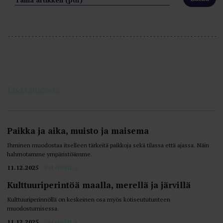
Tämä artikkeli (pdf)
Lisää aiheesta
Paikka ja aika, muisto ja maisema
Ihminen muodostaa itselleen tärkeitä paikkoja sekä tilassa että ajassa. Näin
hahmotamme ympäristöämme.
11.12.2025
VALOKEILA
Kulttuuriperintöä maalla, merellä ja järvillä
Kulttuuriperinnöllä on keskeinen osa myös kotiseututunteen
muodostumisessa.
11.12.2025
VALOKEILA