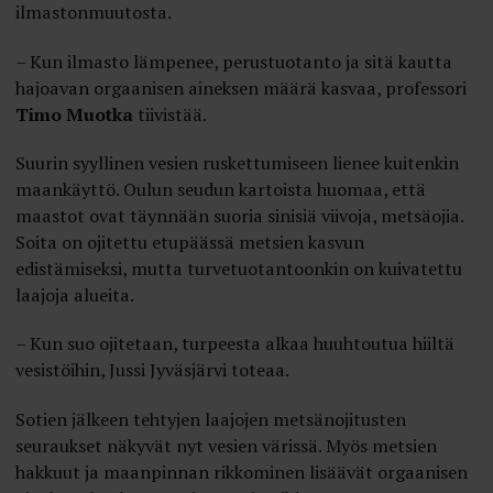
ilmastonmuutosta.
– Kun ilmasto lämpenee, perustuotanto ja sitä kautta
hajoavan orgaanisen aineksen määrä kasvaa, professori
Timo Muotka
tiivistää.
Suurin syyllinen vesien ruskettumiseen lienee kuitenkin
maankäyttö. Oulun seudun kartoista huomaa, että
maastot ovat täynnään suoria sinisiä viivoja, metsäojia.
Soita on ojitettu etupäässä metsien kasvun
edistämiseksi, mutta turvetuotantoonkin on kuivatettu
laajoja alueita.
– Kun suo ojitetaan, turpeesta alkaa huuhtoutua hiiltä
vesistöihin, Jussi Jyväsjärvi toteaa.
Sotien jälkeen tehtyjen laajojen metsänojitusten
seuraukset näkyvät nyt vesien värissä. Myös metsien
hakkuut ja maanpinnan rikkominen lisäävät orgaanisen