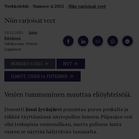
Verkkolehti
Numero 6/2021
Niin varjoisat veet
Niin varjoisat veet
15.12.2021
Satu
Räsänen
Valokuvaaja: Petteri
Löppönen
NUMERO 6/2021
NYT
ILMIÖT, TIEDE JA TUTKIMUS
Vesien tummuminen muuttaa eliöyhteisöjä.
Dosentti
Jussi Jyväsjärvi
ponnistaa puron penkalta ja
tökkää täyttämänsä näytepullon lumeen. Pilpaojan vesi
olisi teekupissa omimmillaan, mutta pullossa lunta
vasten se näyttää hälyttävän tummalta.