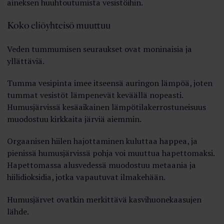
aineksen huuhtoutumista vesistöihin.
Koko eliöyhteisö muuttuu
Veden tummumisen seuraukset ovat moninaisia ja
yllättäviä.
Tumma vesipinta imee itseensä auringon lämpöä, joten
tummat vesistöt lämpenevät keväällä nopeasti.
Humusjärvissä kesäaikainen lämpötilakerrostuneisuus
muodostuu kirkkaita järviä aiemmin.
Orgaanisen hiilen hajottaminen kuluttaa happea, ja
pienissä humusjärvissä pohja voi muuttua hapettomaksi.
Hapettomassa alusvedessä muodostuu metaania ja
hiilidioksidia, jotka vapautuvat ilmakehään.
Humusjärvet ovatkin merkittävä kasvihuonekaasujen
lähde.