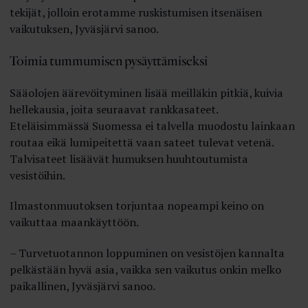
tekijät, jolloin erotamme ruskistumisen itsenäisen
vaikutuksen, Jyväsjärvi sanoo.
Toimia tummumisen pysäyttämiseksi
Sääolojen äärevöityminen lisää meilläkin pitkiä, kuivia
hellekausia, joita seuraavat rankkasateet.
Eteläisimmässä Suomessa ei talvella muodostu lainkaan
routaa eikä lumipeitettä vaan sateet tulevat vetenä.
Talvisateet lisäävät humuksen huuhtoutumista
vesistöihin.
Ilmastonmuutoksen torjuntaa nopeampi keino on
vaikuttaa maankäyttöön.
– Turvetuotannon loppuminen on vesistöjen kannalta
pelkästään hyvä asia, vaikka sen vaikutus onkin melko
paikallinen, Jyväsjärvi sanoo.