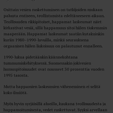
Osittain vesien ruskettuminen on tutkijoiden mukaan
paluuta entiseen, teollistumista edeltäneeseen aikaan.
Teollisuuden rikkipitoiset, happamat laskeumat näet
kirkastivat vesiä, sillä happamuus sitoi hiilen tiukemmin
maaperään. Happamat laskeumat saatiin kutakuinkin
kuriin 1980–1990-luvuilla, minkä seurauksena
orgaanisen hiilen liukoisuus on palautunut ennalleen.
1990-lukua pidetäänkin käännekohtana
tummumiskehityksessä. Suomessakin jokivesien
humuspitoisuudet ovat nousseet 30 prosenttia vuoden
1995 tasosta.
Mutta happamien laskeumien väheneminen ei selitä
koko ilmiötä.
Myös hyvin syrjäisillä alueilla, kaukana teollisuudesta ja
happamoitumisesta, vedet ruskettuvat. Syyksi arvellaan