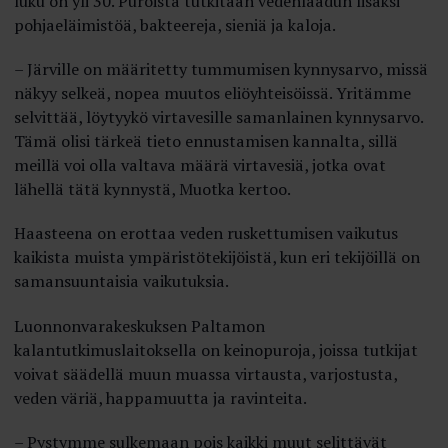
luku on yli 30. Puroista tutkitaan vedenlaadun lisäksi
pohjaeläimistöä, bakteereja, sieniä ja kaloja.
– Järville on määritetty tummumisen kynnysarvo, missä
näkyy selkeä, nopea muutos eliöyhteisöissä. Yritämme
selvittää, löytyykö virtavesille samanlainen kynnysarvo.
Tämä olisi tärkeä tieto ennustamisen kannalta, sillä
meillä voi olla valtava määrä virtavesiä, jotka ovat
lähellä tätä kynnystä, Muotka kertoo.
Haasteena on erottaa veden ruskettumisen vaikutus
kaikista muista ympäristötekijöistä, kun eri tekijöillä on
samansuuntaisia vaikutuksia.
Luonnonvarakeskuksen Paltamon
kalantutkimuslaitoksella on keinopuroja, joissa tutkijat
voivat säädellä muun muassa virtausta, varjostusta,
veden väriä, happamuutta ja ravinteita.
– Pystymme sulkemaan pois kaikki muut selittävät