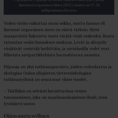
liuenneen orgaanisen hiilen (DOC) määrä on 17–18
milligrammaa litrassa.
Veden väriin vaikuttaa moni seikka, mutta humus eli
liuennut orgaaninen aines on niistä tärkein. Myös
maaperästä liukeneva rauta värjää vesiä ruskeaksi. Rauta
ratsastaa vesiin humuksen mukana. Levät ja siitepöly
värjäävät vesistöjä hetkittäin, ja savialueilla vedet ovat
lilluvista savipartikkeleista harmahtavan sameita.
Pilpaoja on yksi tutkimuspuroista, joiden vedenlaatua ja
ekologiaa Oulun yliopiston virtavesiekologian
tutkimusryhmä on seurannut viime vuodet.
– Täälläkin on selvästi havaittavissa vesien
tummuminen, joka on maailmanlaajuinen ilmiö, Jussi
Jyväsjärvi sanoo.
Ojitus suurin syyllinen