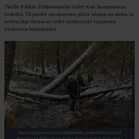
Täällä Pohjois-Pohjanmaalla vedet ovat luonnostaan
ruskeita. Yli puolet maakunnan pinta-­alasta on suota, ja
soiden läpi virtaavat vedet värjäytyvät turpeesta
irtoavasta humuksesta.
Jussi Jyväsjärvi ottaa potkuhaavilla pohjaeläinnäytettä
Pilpaojasta. Pilpaoja on melko ruskeavetinen puro, jossa