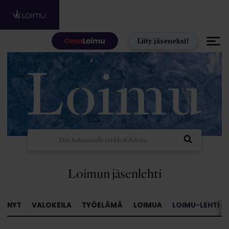
Hyppää sisältöön
Liity jäseneksi!
Loimun jäsenlehti
NYT
VALOKEILA
TYÖELÄMÄ
LOIMUA
LOIMU-LEHTI »