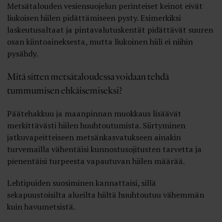
Metsätalouden vesiensuojelun perinteiset keinot eivät
liukoisen hiilen pidättämiseen pysty. Esimerkiksi
laskeutusaltaat ja pintavalutuskentät pidättävät suuren
osan kiintoaineksesta, mutta liukoinen hiili ei niihin
pysähdy.
Mitä sitten metsätaloudessa voidaan tehdä
tummumisen ehkäisemiseksi?
Päätehakkuu ja maanpinnan muokkaus lisäävät
merkittävästi hiilen huuhtoutumista. Siirtyminen
jatkuvapeitteiseen metsänkasvatukseen ainakin
turvemailla vähentäisi kunnostusojitusten tarvetta ja
pienentäisi turpeesta vapautuvan hiilen määrää.
Lehtipuiden suosiminen kannattaisi, sillä
sekapuustoisilta alueilta hiiltä huuhtoutuu vähemmän
kuin havumetsistä.