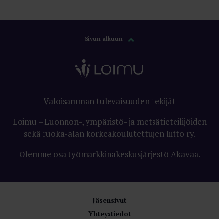
Sivun alkuun
Valoisamman tulevaisuuden tekijät
Loimu – Luonnon-, ympäristö- ja metsätieteilijöiden
sekä ruoka-alan korkeakoulutettujen liitto ry.
Olemme osa työmarkkinakeskusjärjestö Akavaa.
Jäsensivut
Yhteystiedot