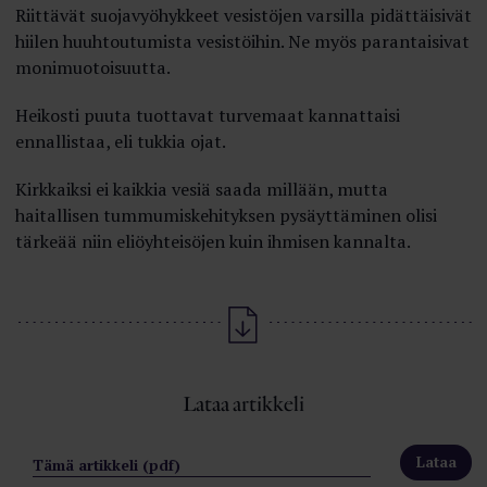
Riittävät suojavyöhykkeet vesistöjen varsilla pidättäisivät
hiilen huuhtoutumista vesistöihin. Ne myös parantaisivat
monimuotoisuutta.
Heikosti puuta tuottavat turvemaat kannattaisi
ennallistaa, eli tukkia ojat.
Kirkkaiksi ei kaikkia vesiä saada millään, mutta
haitallisen tummumiskehityksen pysäyttäminen olisi
tärkeää niin eliöyhteisöjen kuin ihmisen kannalta.
Lataa artikkeli
Tämä artikkeli (pdf)