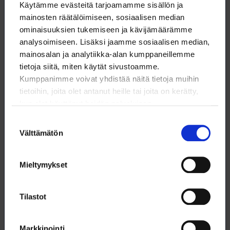
Käytämme evästeitä tarjoamamme sisällön ja
mainosten räätälöimiseen, sosiaalisen median
ominaisuuksien tukemiseen ja kävijämäärämme
analysoimiseen. Lisäksi jaamme sosiaalisen median,
mainosalan ja analytiikka-alan kumppaneillemme
tietoja siitä, miten käytät sivustoamme.
Kumppanimme voivat yhdistää näitä tietoja muihin
tietoihin, joita olet antanut heille tai joita on kerätty,
kun olet käyttänyt heidän palvelujaan.
Suostumuksen
Välttämätön
valinta
Post doc -tutkijana USA:ssa
Post doc -tutkijan USA:ssa työskentelevä Lilli Kaarakka sanoo, että
Mieltymykset
niissä amerikkalaisissa tutkimuslaitoksissa, joissa hän on toiminut,
maisteriopiskelijat pyritään sitomaan tiedeyhteisön toimintaan
aikaisemmin kuin Viikissä aikoinaan.
Tilastot
18.2.2020
TYÖELÄMÄ
Markkinointi