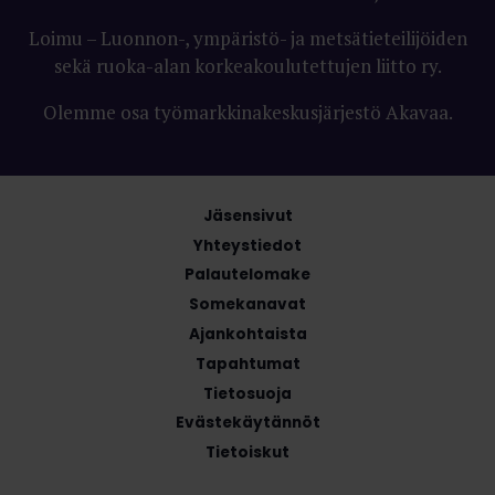
Loimu – Luonnon-, ympäristö- ja metsätieteilijöiden
sekä ruoka-alan korkeakoulutettujen liitto ry.
Olemme osa työmarkkinakeskusjärjestö Akavaa.
Jäsensivut
Yhteystiedot
Palautelomake
Somekanavat
Ajankohtaista
Tapahtumat
Tietosuoja
Evästekäytännöt
Tietoiskut