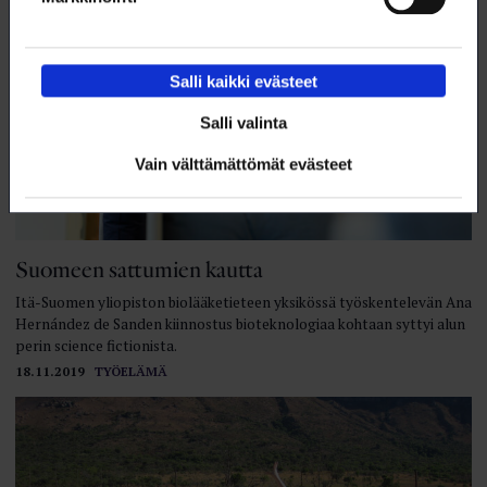
Salli kaikki evästeet
Salli valinta
Vain välttämättömät evästeet
Suomeen sattumien kautta
Itä-Suomen yliopiston biolääketieteen yksikössä työskentelevän Ana
Hernández de Sanden kiinnostus bioteknologiaa kohtaan syttyi alun
perin science fictionista.
18.11.2019
TYÖELÄMÄ