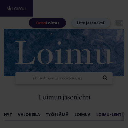
Hyppää sisältöön
Liity jäseneksi!
Loimun jäsenlehti
NYT
VALOKEILA
TYÖELÄMÄ
LOIMUA
LOIMU-LEHTI »