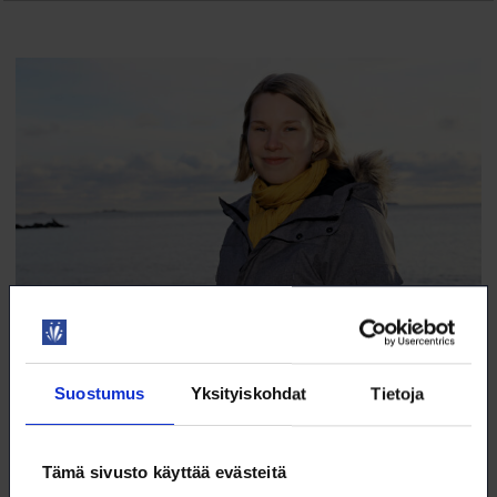
Tuore tohtori ydinjätealalla
Suostumus
Yksityiskohdat
Tietoja
Posivan tuotekehitysinsinöörinä työskentelevä Eveliina Muuri, 27,
kiinnostui radioaktiivisten aineiden tutkimisesta jo lukiossa.
18.5.2020
TYÖELÄMÄ
Tämä sivusto käyttää evästeitä