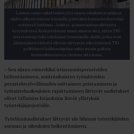
– Loimun omaa vaikuttamistyötä ennen eduskuntavaaleja ja
niiden jälkeen teimme käymällä päättäjien kanssa keskusteluja
erityisesti tutkimus-, kehitys- ja innovaatiopoliittisista
kysymyksistä. Keskustelimme muun muassa siitä, miten TKI-
investointeja tulisi tehdä juuri loimulaisille aloille, jotka ovat
äärimmäisen tärkeitä vihreän siirtymän edistämisessä. TKI-
poliittisesti hallitusohjelma onkin monin paikoin
kunnianhimoinen ja olemme siitä iloisia.
– Sen sijaan esimerkiksi irtisanomisperusteiden
höllentämiseen, määräaikaisten työsuhteiden
perusteluvelvollisuuden osittaiseen poistamiseen ja
työtaisteluoikeuksien rajoittamiseen liittyvät uudistukset
olivat tällaisina kirjauksina ikäviä yllätyksiä
työntekijäjärjestöille.
Työelämäuudistukset liittyvät siis lähinnä työntekijöiden
aseman ja oikeuksien heikentämiseen.