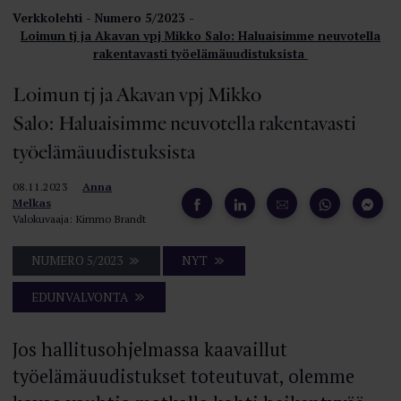
Verkkolehti
Numero 5/2023
Loimun tj ja Akavan vpj Mikko Salo: Haluaisimme neuvotella
rakentavasti työelämäuudistuksista
Loimun tj ja Akavan vpj Mikko
Salo: Haluaisimme neuvotella rakentavasti
työelämäuudistuksista
08.11.2023
Anna
Melkas
Valokuvaaja: Kimmo Brandt
NUMERO 5/2023
NYT
EDUNVALVONTA
Jos hallitusohjelmassa kaavaillut
työelämäuudistukset toteutuvat, olemme