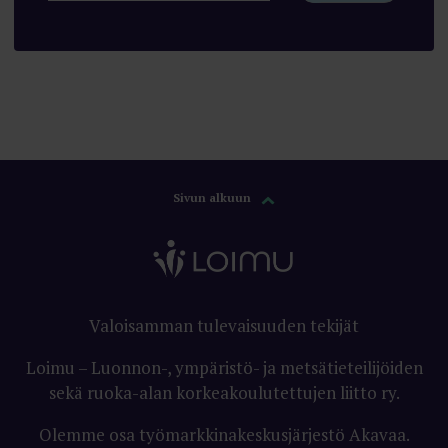
Sivun alkuun
Valoisamman tulevaisuuden tekijät
Loimu – Luonnon-, ympäristö- ja metsätieteilijöiden
sekä ruoka-alan korkeakoulutettujen liitto ry.
Olemme osa työmarkkinakeskusjärjestö Akavaa.