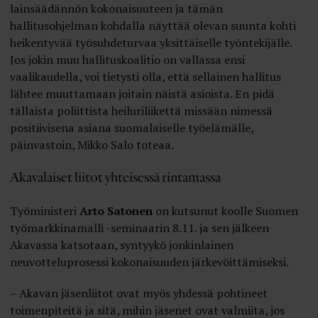
lainsäädännön kokonaisuuteen ja tämän
hallitusohjelman kohdalla näyttää olevan suunta kohti
heikentyvää työsuhdeturvaa yksittäiselle työntekijälle.
Jos jokin muu hallituskoalitio on vallassa ensi
vaalikaudella, voi tietysti olla, että sellainen hallitus
lähtee muuttamaan joitain näistä asioista. En pidä
tällaista poliittista heiluriliikettä missään nimessä
positiivisena asiana suomalaiselle työelämälle,
päinvastoin, Mikko Salo toteaa.
Akavalaiset liitot yhteisessä rintamassa
Työministeri
Arto Satonen
on kutsunut koolle Suomen
työmarkkinamalli -seminaarin 8.11. ja sen jälkeen
Akavassa katsotaan, syntyykö jonkinlainen
neuvotteluprosessi kokonaisuuden järkevöittämiseksi.
– Akavan jäsenliitot ovat myös yhdessä pohtineet
toimenpiteitä ja sitä, mihin jäsenet ovat valmiita, jos