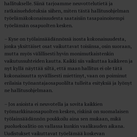
hallitukselle. Siinä tarjoamme neuvottelutietä ja
ratkaisuehdotuksia siihen, miten tästä hallitusohjelman
työelämäkokonaisuudesta saataisiin tasapainoisempi
työelämän osapuolten kesken.
– Kyse on työlainsäädännössä isosta kokonaisuudesta,
jonka yksittäiset osat vaikuttavat toisiinsa, osin suoraan,
mutta myös välillisesti hyvin monimutkaistenkin
vaikutussuhteiden kautta. Kaikki siis vaikuttaa kaikkeen ja
nyt kyllä näyttää siltä, että maan hallitus ei ole tätä
kokonaisuutta syvällisesti miettinyt, vaan on poiminut
erilaisia työnantajaosapuolilta tulleita esityksiä ja lyönyt
ne hallitusohjelmaan.
– Jos asioista ei neuvotella ja sovita kaikkien
työmarkkinaosapuolten kesken, riskinä on suomalaisen
työlainsäädännön poukkoilu aina sen mukaan, mikä
puoluekoalitio on vallassa kunkin vaalikauden aikana.
Uudistukset vaikuttavat työelämää koskevan