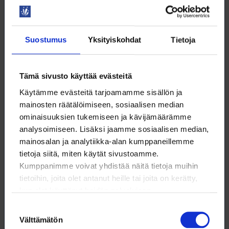
työntekijäjärjestöissä on voimakasta, erilaisia
mielenilmauksia on järjestetty jo laajalti, ja tilanne voi
kehittyä erittäin huonoon suuntaan. Akava on esittänyt
Suostumus
Yksityiskohdat
Tietoja
hallitukselle neuvotteluiden aloittamista pikaisesti, jotta
työmarkkinat eivät ajaudu kriisiin. Akava painottaa, että
julkisen talouden vakauttaminen ja työllisyyden nosto
Tämä sivusto käyttää evästeitä
vaativat monipuolista ja tasapainoista tarkastelua ja
Käytämme evästeitä tarjoamamme sisällön ja
vuoropuhelua työelämäuudistuksista.
mainosten räätälöimiseen, sosiaalisen median
Jos vetoomukseen ei vastata, niin miten Akavan hallitus
ominaisuuksien tukemiseen ja kävijämäärämme
ja akavalaiset liitot valmistelevat heikennysten
analysoimiseen. Lisäksi jaamme sosiaalisen median,
vastustamista? Miten Loimu tässä aikoo osaltaan
mainosalan ja analytiikka-alan kumppaneillemme
toimia?
tietoja siitä, miten käytät sivustoamme.
Kumppanimme voivat yhdistää näitä tietoja muihin
tietoihin, joita olet antanut heille tai joita on kerätty,
kun olet käyttänyt heidän palvelujaan.
Suostumuksen
Välttämätön
valinta