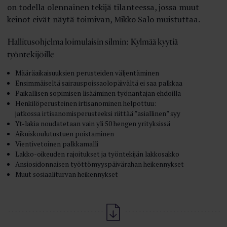
on todella olennainen tekijä tilanteessa, jossa muut
keinot eivät näytä toimivan, Mikko Salo muistuttaa.
Hallitusohjelma loimulaisin silmin: Kylmää kyytiä
työntekijöille
Määräaikaisuuksien perusteiden väljentäminen
Ensimmäiseltä sairauspoissaolopäivältä ei saa palkkaa
Paikallisen sopimisen lisääminen työnantajan ehdoilla
Henkilöperusteinen irtisanominen helpottuu:
jatkossa irtisanomisperusteeksi riittää ”asiallinen” syy
Yt-lakia noudatetaan vain yli 50 hengen yrityksissä
Aikuiskoulutustuen poistaminen
Vientivetoinen palkkamalli
Lakko-oikeuden rajoitukset ja työntekijän lakkosakko
Ansiosidonnaisen työttömyyspäivärahan heikennykset
Muut sosiaaliturvan heikennykset