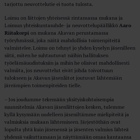
tarjottu neuvottelutie ei tuota tulosta.
Loimu on liittojen yhteisessä rintamassa mukana ja
Loimun yhteiskuntasuhde- ja neuvottelupäällikkö
Aaro
Riitakorpi
on mukana Akavan perustamassa
työryhmässä, joka näitä mahdollisia toimenpiteitä
valmistelee. Loimu on tehnyt jo yhden kyselyn jäsenilleen
siitä, miten he suhtautuvat näihin hallituksen
työelämäuudistuksiin ja mihin he olisivat mahdollisesti
valmiita, jos neuvottelut eivät johda toivottuun
tulokseen ja Akavan jäsenliitot joutuvat lähtemään
järeämpien toimenpiteiden tielle.
– Jos joudumme tekemään yksityiskohtaisempia
suunnitelmia Akavan jäsenliittojen kesken, tulemme
kyllä kysymään uudelleen jäseniltämme mielipiteitä ja
valmiuksia mukaan lähtemiseen. Järjestöthän ovat
lopulta yhtä kuin jäsenensä ja jäsenten valmius lähteä
yhdessä vaikuttamaan ja näyttämään omaa kantaansa