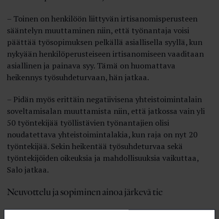
– Toinen on henkilöön liittyvän irtisanomisperusteen
sääntelyn muuttaminen niin, että työnantaja voisi
päättää työsopimuksen pelkällä asiallisella syyllä, kun
nykyään henkilöperusteiseen irtisanomiseen vaaditaan
asiallinen ja painava syy. Tämä on huomattava
heikennys työsuhdeturvaan, hän jatkaa.
– Pidän myös erittäin negatiivisena yhteistoimintalain
soveltamisalan muuttamista niin, että jatkossa vain yli
50 työntekijää työllistävien työnantajien olisi
noudatettava yhteistoimintalakia, kun raja on nyt 20
työntekijää. Sekin heikentää työsuhdeturvaa sekä
työntekijöiden oikeuksia ja mahdollisuuksia vaikuttaa,
Salo jatkaa.
Neuvottelu ja sopiminen ainoa järkevä tie
Hallituksen uudistusten vastustaminen