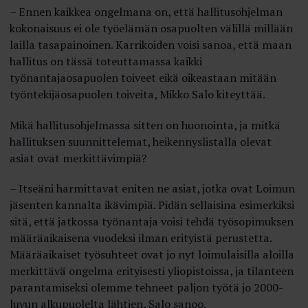
– Ennen kaikkea ongelmana on, että hallitusohjelman
kokonaisuus ei ole työelämän osapuolten välillä millään
lailla tasapainoinen. Karrikoiden voisi sanoa, että maan
hallitus on tässä toteuttamassa kaikki
työnantajaosapuolen toiveet eikä oikeastaan mitään
työntekijäosapuolen toiveita, Mikko Salo kiteyttää.
Mikä hallitusohjelmassa sitten on huonointa, ja mitkä
hallituksen suunnittelemat, heikennyslistalla olevat
asiat ovat merkittävimpiä?
– Itseäni harmittavat eniten ne asiat, jotka ovat Loimun
jäsenten kannalta ikävimpiä. Pidän sellaisina esimerkiksi
sitä, että jatkossa työnantaja voisi tehdä työsopimuksen
määräaikaisena vuodeksi ilman erityistä perustetta.
Määräaikai­set työsuhteet ovat jo nyt loimulaisilla aloilla
merkittävä ongelma erityisesti yliopistoissa, ja tilanteen
parantamiseksi olemme tehneet paljon työtä jo 2000-
luvun alkupuolelta lähtien, Salo sanoo.