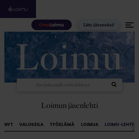
Hyppää sisältöön
Liity jäseneksi!
Loimun jäsenlehti
NYT
VALOKEILA
TYÖELÄMÄ
LOIMUA
LOIMU-LEHTI »