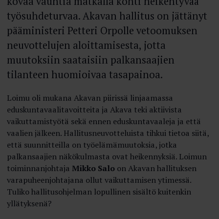
kovaa vauhtia matkalla kohti heikentyvää
työsuhdeturvaa. Akavan hallitus on jättänyt
pääministeri Petteri Orpolle vetoomuksen
neuvottelujen aloittamisesta, jotta
muutoksiin saataisiin palkansaajien
tilanteen huomioivaa tasapainoa.
Loimu oli mukana Akavan piirissä linjaamassa
eduskuntavaalitavoitteita ja Akava teki aktiivista
vaikuttamistyötä sekä ennen eduskuntavaaleja ja että
vaalien jälkeen. Hallitusneuvotteluista tihkui tietoa siitä,
että suunnitteilla on työelämämuutoksia, jotka
palkansaajien näkökulmasta ovat heikennyksiä. Loimun
toiminnanjohtaja
Mikko Salo
on Akavan hallituksen
varapuheenjohtajana ollut vaikuttamisen ytimessä.
Tuliko hallitusohjelman lopullinen sisältö kuitenkin
yllätyksenä?