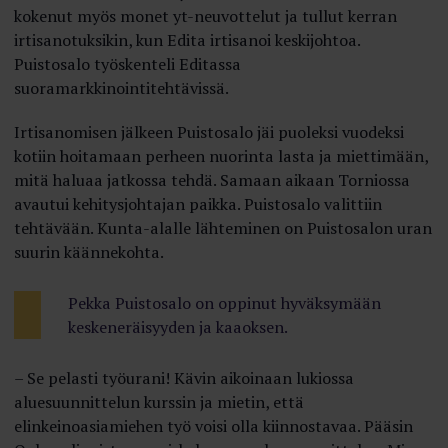
kokenut myös monet yt-neuvottelut ja tullut kerran
irtisanotuksikin, kun Edita irtisanoi keskijohtoa.
Puistosalo työskenteli Editassa
suoramarkkinointitehtävissä.
Irtisanomisen jälkeen Puistosalo jäi puoleksi vuodeksi
kotiin hoitamaan perheen nuorinta lasta ja miettimään,
mitä haluaa jatkossa tehdä. Samaan aikaan Torniossa
avautui kehitysjohtajan paikka. Puistosalo valittiin
tehtävään. Kunta-alalle lähteminen on Puistosalon uran
suurin käännekohta.
Pekka Puistosalo on oppinut hyväksymään
keskeneräisyyden ja kaaoksen.
– Se pelasti työurani! Kävin aikoinaan lukiossa
aluesuunnittelun kurssin ja mietin, että
elinkeinoasiamiehen työ voisi olla kiinnostavaa. Pääsin