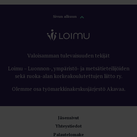
Sivun alkuun
Valoisamman tulevaisuuden tekijät
Loimu – Luonnon-, ympäristö- ja metsätieteilijöiden
sekä ruoka-alan korkeakoulutettujen liitto ry.
Olemme osa työmarkkinakeskusjärjestö Akavaa.
Jäsensivut
Yhteystiedot
Palautelomake