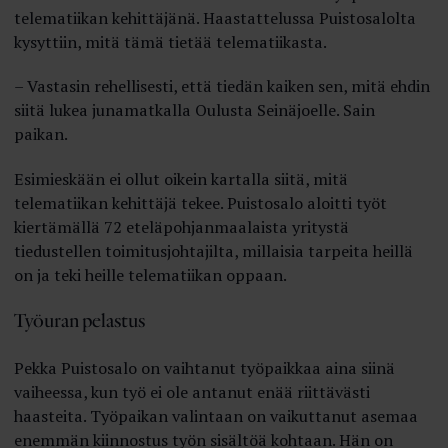
telematiikan kehittäjänä. Haastattelussa Puistosalolta
kysyttiin, mitä tämä tietää telematiikasta.
– Vastasin rehellisesti, että tiedän kaiken sen, mitä ehdin
siitä lukea junamatkalla Oulusta Seinäjoelle. Sain
paikan.
Esimieskään ei ollut oikein kartalla siitä, mitä
telematiikan kehittäjä tekee. Puistosalo aloitti työt
kiertämällä 72 eteläpohjanmaalaista yritystä
tiedustellen toimitusjohtajilta, millaisia tarpeita heillä
on ja teki heille telematiikan oppaan.
Työuran pelastus
Pekka Puistosalo on vaihtanut työpaikkaa aina siinä
vaiheessa, kun työ ei ole antanut enää riittävästi
haasteita. Työpaikan valintaan on vaikuttanut asemaa
enemmän kiinnostus työn sisältöä kohtaan. Hän on