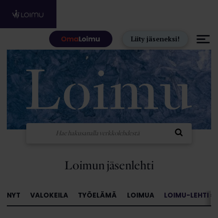
Hyppää sisältöön
Liity jäseneksi!
Loimun jäsenlehti
NYT
VALOKEILA
TYÖELÄMÄ
LOIMUA
LOIMU-LEHTI »