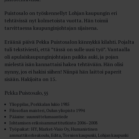
Puistosalo on työskennellyt Lohjan kaupungin eri
tehtävissä nyt kolmetoista vuotta. Hän toimii
tarvittaessa kaupunginjohtajan sijaisena.
Eräänä päivä Pekka Puistosalon kännykkä kilahti. Pojalta
tuli tekstiviesti, että ”tässä on sulle uusi työ”. Vantaalla
oli apulaiskaupunginjohtajan paikka auki, ja pojan
mielestä isän kannattaisi hakea tehtävään. Hän olisi
nynny, jos ei hakisi siihen! Niinpä hän laittoi paperit
sisään. Hakijoita on 15.
Pekka Puistosalo, 55
Ylioppilas, Porkkalan lukio 1985
Filosofian maisteri, Oulun yliopisto 1994
Pääaine: suunnittelumaantiede
Johtamisen erikoisammattitutkinto 2006–2008
Työpaikat: HY, Market-Visio Oy, Humanistinen
ammattikorkeakoulu, Edita, Tornion kaupunki, Lohjan kaupunki