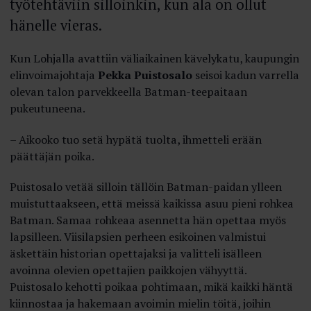
työtehtäviin silloinkin, kun ala on ollut
hänelle vieras.
Kun Lohjalla avattiin väliaikainen kävelykatu, kaupungin
elinvoimajohtaja
Pekka Puistosalo
seisoi kadun varrella
olevan talon parvekkeella Batman-teepaitaan
pukeutuneena.
– Aikooko tuo setä hypätä tuolta, ihmetteli erään
päättäjän poika.
Puistosalo vetää silloin tällöin Batman-paidan ylleen
muistuttaakseen, että meissä kaikissa asuu pieni rohkea
Batman. Samaa rohkeaa asennetta hän opettaa myös
lapsilleen. Viisilapsien perheen esikoinen valmistui
äskettäin historian opettajaksi ja valitteli isälleen
avoinna olevien opettajien paikkojen vähyyttä.
Puistosalo kehotti poikaa pohtimaan, mikä kaikki häntä
kiinnostaa ja hakemaan avoimin mielin töitä, joihin