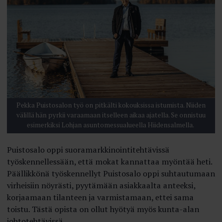
Pekka Puistosalon työ on pitkälti kokouksissa istumista. Niiden
välillä hän pyrkii varaamaan itselleen aikaa ajatella. Se onnistuu
esimerkiksi Lohjan asuntomessualueella Hiidensalmella.
Puistosalo oppi suoramarkkinointitehtävissä
työskennellessään, että mokat kannattaa myöntää heti.
Päällikkönä työskennellyt Puistosalo oppi suhtautumaan
virheisiin nöyrästi, pyytämään asiakkaalta anteeksi,
korjaamaan tilanteen ja varmistamaan, ettei sama
toistu. Tästä opista on ollut hyötyä myös kunta-alan
johtotehtävissä.