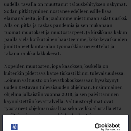
uudella tavalla on muuttanut talouskehityksen näkymät.
Sodan pitkittyminen nostanee edelleen esille lisää
elämänalueita, joilla joudumme miettimään asiat uusiksi.
Alla on pitkä ja raskas pandemia ja sen mukanaan
tuomat muutokset ja muutostarpeet. Ja kirsikkana kakun
päällä vielä kotikutoinen haasteemme, koko kevätkauden
jumittaneet kunta-alan työmarkkinaneuvottelut ja
takana rankka lakkokevät.
Nopeiden muutosten, jopa kaaoksen, keskellä on
kuitenkin pidettävä katse tiukasti kiinni tulevaisuudessa.
Loimun valtuusto on kevätkokouksessaan hyväksynyt
uuden Kestävän tulevaisuuden ohjelman. Ensimmäinen
ohjelma julkaistiin vuonna 2018, ja sen päivittäminen
käynnistettiin kevättalvella. Valtuustoryhmät ovat
työstäneet ohjelman sisältöä sekä verkkoalustalla että
ns. iltakoulussa, ja sen pohjalta keskustelu
kokouksessakin oli aktiivista ja hedelmällistä. Ohjelmassa
otetaan kantaa lukuisiin loimulaisille ja koko Suomelle