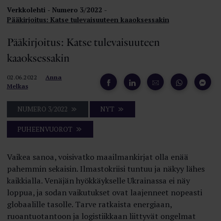
Verkkolehti
Numero 3/2022
Pääkirjoitus: Katse tulevaisuuteen kaaoksessakin
Pääkirjoitus: Katse tulevaisuuteen
kaaoksessakin
02.06.2022
Anna
Melkas
NUMERO 3/2022
NYT
PUHEENVUOROT
Vaikea sanoa, voisivatko maailmankirjat olla enää
pahemmin sekaisin. Ilmastokriisi tuntuu ja näkyy lähes
kaikkialla. Venäjän hyökkäykselle Ukrainassa ei näy
loppua, ja sodan vaikutukset ovat laajenneet nopeasti
globaalille tasolle. Tarve ratkaista energiaan,
ruoantuotantoon ja logistiikkaan liittyvät ongelmat