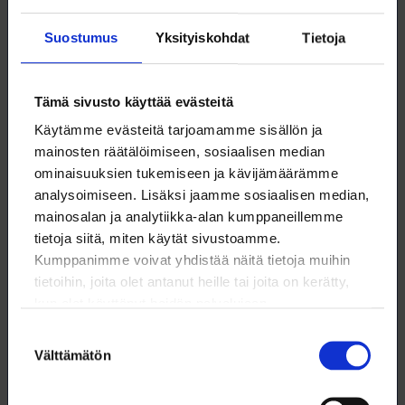
tärkeisiin asiakokonaisuuksiin, kuten koulutukseen ja
tutkimukseen, työelämään ja -hyvinvointiin sekä
Suostumus
Yksityiskohdat
Tietoja
luonnonvarojen monipuoliseen ja kestävään
hyödyntämiseen ja luonnon monimuotoisuuden
säilyttämiseen.
Tämä sivusto käyttää evästeitä
Käytämme evästeitä tarjoamamme sisällön ja
Muuttuvassa tilanteessa tavoitteet on pidettävä
mainosten räätälöimiseen, sosiaalisen median
kirkkaina, vaikka niiden toteuttamisen keinoihin tulisikin
ominaisuuksien tukemiseen ja kävijämäärämme
uusia haasteita. Kun dominonappulat kaatuilevat
analysoimiseen. Lisäksi jaamme sosiaalisen median,
moneen suuntaan, on osattava katsoa isoja
mainosalan ja analytiikka-alan kumppaneillemme
kokonaisuuksia. Juuri näin on Loimussa nyt tehty.
tietoja siitä, miten käytät sivustoamme.
Kestävän tulevaisuuden ohjelma julkaistaan Loimun
Kumppanimme voivat yhdistää näitä tietoja muihin
verkkosivuilla kesäkuun loppupuolella ja sen pohjalta
tietoihin, joita olet antanut heille tai joita on kerätty,
jatketaan yhteiskunnallisen vaikuttamisen prosesseja
kun olet käyttänyt heidän palvelujaan.
valoisamman tulevaisuuden rakentamiseksi.
Suostumuksen
Välttämätön
valinta