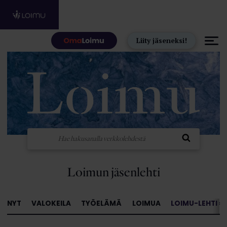
Hyppää sisältöön
Liity jäseneksi!
Loimun jäsenlehti
NYT
VALOKEILA
TYÖELÄMÄ
LOIMUA
LOIMU-LEHTI »