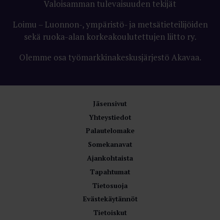
Valoisamman tulevaisuuden tekijät
Loimu – Luonnon-, ympäristö- ja metsätieteilijöiden
sekä ruoka-alan korkeakoulutettujen liitto ry.
Olemme osa työmarkkinakeskusjärjestö Akavaa.
Jäsensivut
Yhteystiedot
Palautelomake
Somekanavat
Ajankohtaista
Tapahtumat
Tietosuoja
Evästekäytännöt
Tietoiskut