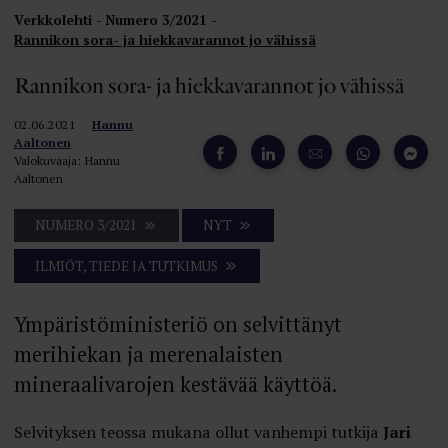
Verkkolehti
Numero 3/2021
Rannikon sora- ja hiekka­varannot jo vähissä
Rannikon sora- ja hiekka­varannot jo vähissä
02.06.2021
Hannu
Aaltonen
Valokuvaaja: Hannu
Aaltonen
NUMERO 3/2021
NYT
ILMIÖT, TIEDE JA TUTKIMUS
Ympäristöministeriö on selvittänyt
merihiekan ja merenalaisten
mineraalivarojen kestävää käyttöä.
Selvityksen teossa mukana ollut vanhempi tutkija
Jari