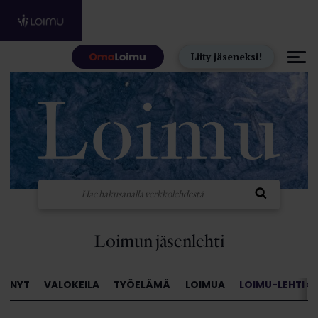
Hyppää sisältöön
Liity jäseneksi!
Loimun jäsenlehti
NYT
VALOKEILA
TYÖELÄMÄ
LOIMUA
LOIMU-LEHTI »