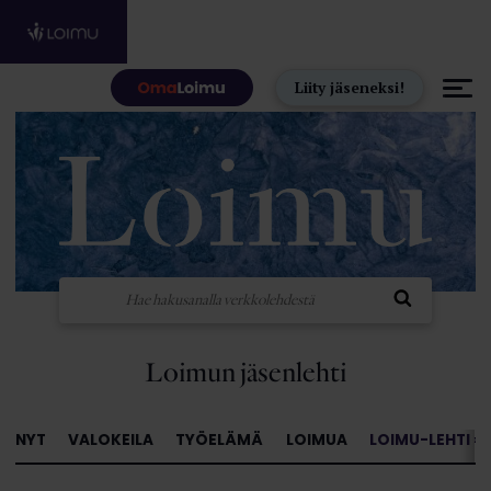
Hyppää sisältöön
Liity jäseneksi!
Loimun jäsenlehti
NYT
VALOKEILA
TYÖELÄMÄ
LOIMUA
LOIMU-LEHTI »