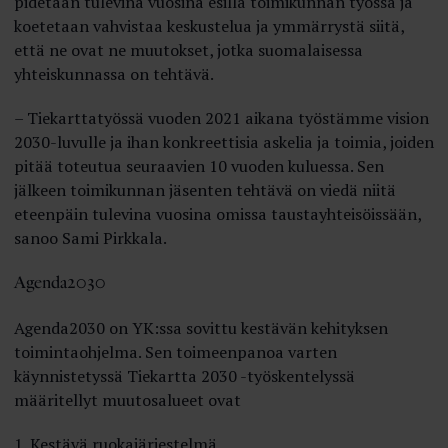
pidetään tulevina vuosina esillä toimikunnan työssä ja
koetetaan vahvistaa keskustelua ja ymmärrystä siitä,
että ne ovat ne muutokset, jotka suomalaisessa
yhteiskunnassa on tehtävä.
– Tiekarttatyössä vuoden 2021 aikana työstämme vision
2030-luvulle ja ihan konkreettisia askelia ja toimia, joiden
pitää toteutua seuraavien 10 vuoden kuluessa. Sen
jälkeen toimikunnan jäsenten tehtävä on viedä niitä
eteenpäin tulevina vuosina omissa taustayhteisöissään,
sanoo Sami Pirkkala.
Agenda2030
Agenda2030 on YK:ssa sovittu kestävän kehityksen
toimintaohjelma. Sen toimeenpanoa varten
käynnistetyssä Tiekartta 2030 -työskentelyssä
määritellyt muutosalueet ovat
1. Kestävä ruokajärjestelmä