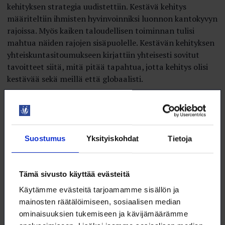
kehityksen strategia uudistettiin. Kestävä kehitys
määriteltiin ihmisten hyvinvoinniksi luonnon kantokyvyn
rajoissa. Myös kaiken taloudellisen toiminnan tulisi
mahtua näiden rajojen sisäpuolelle. Kestävän kehityksen
yhteiskuntasitoumukseen kirjattiin yhteisesti sovitut
tavoitteet siitä, mitä pitää tapahtua, jotta kehitys olisi
kestävää sekä meillä että globaalisti.
– Silloin kehitettiin myös sitoumustyökalu, jonka kautta
eri tahot voivat tulla mukaan ja antaa omaa
toimintaansa koskevia toimenpidesitoumuksia.
Sitoumusten tarkoitus on luoda muutosta, niiden pitää
Suostumus
Yksityiskohdat
Tietoja
olla hyvin konkreettisia, niitä pitää pystyä mittaamaan
ja ne raportoidaan työkalun verkkosivuille, Marja
Innanen kertoo.
Tämä sivusto käyttää evästeitä
Käytämme evästeitä tarjoamamme sisällön ja
– Juuri nyt koko maailma miettii sitä, miten saadaan
mainosten räätälöimiseen, sosiaalisen median
kaikki mukaan tekemään kestävää kehitystä, ja tämä
ominaisuuksien tukemiseen ja kävijämäärämme
meidän mallimme on inspiroinut useita muita maita.