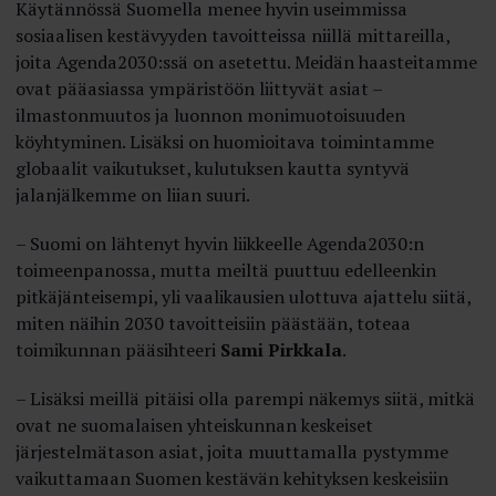
Käytännössä Suomella menee hyvin useimmissa
sosiaalisen kestävyyden tavoitteissa niillä mittareilla,
joita Agenda2030:ssä on asetettu. Meidän haasteitamme
ovat pääasiassa ympäristöön liittyvät asiat –
ilmastonmuutos ja luonnon monimuotoisuuden
köyhtyminen. Lisäksi on huomioitava toimintamme
globaalit vaikutukset, kulutuksen kautta syntyvä
jalanjälkemme on liian suuri.
– Suomi on lähtenyt hyvin liikkeelle Agenda­2030:n
toimeenpanossa, mutta meiltä puuttuu edelleenkin
pitkäjänteisempi, yli vaalikausien ulottuva ajattelu siitä,
miten näihin 2030 tavoitteisiin päästään, toteaa
toimikunnan pääsihteeri
Sami Pirkkala
.
– Lisäksi meillä pitäisi olla parempi näkemys siitä, mitkä
ovat ne suomalaisen yhteiskunnan keskeiset
järjestelmätason asiat, joita muuttamalla pystymme
vaikuttamaan Suomen kestävän kehityksen keskeisiin