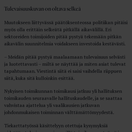
Tulevaisuuskuvan on oltava selkeä
Muutokseen liittyvässä päätöksenteossa politiikan pitäisi
myös olla erittäin selkeätä pitkällä aikavälillä. Eri
sektoreiden toimijoiden pitää pystyä tekemään pitkän
aikavälin suunnitelmia voidakseen investoida kestävästi.
– Meidän pitää pystyä maalaamaan tulevaisuus selvästi
ja luotettavasti – miltä se näyttää ja miten asiat tulevat
tapahtumaan. Viestintä siitä ei saisi vaihdella riippuen
siitä, kuka sitä kulloinkin esittää.
Nykyisen toimikunnan toimikausi jatkuu yli hallituksen
toimikauden seuraavalle hallituskaudelle, ja se saattaa
vahvistaa ajattelua yli vaalikausien jatkuvan
johdonmukaisen toiminnan välttämättömyydestä.
Tiekarttatyössä käsittelyyn otettuja kysymyksiä