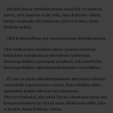
– Ristiriitojen ja erimielisyyksien taustalla on usein se
ajatus, että muutos ei ole reilu, vaan kohtelee väärin
joitain osapuolia siitä joukosta, jota se koskee, Sami
Pirkkala pohtii.
– Siitä keskustellaan nyt suomalaisessa yhteiskunnassa.
Tätä keskustelua käydään muun muassa kestävän
kehityksen toimikunnan yhteydessä toimivassa
ilmastopolitiikan pyöreässä pöydässä, joka käsittelee
ilmastopolitiikan oikeudenmukaisuuden tematiikkaa.
– EU:ssa on myös oikeudenmukaisen siirtymän rahasto
muutoksiin sopeutumista varten. Kun tehdään näitä
muutoksia jonkin sektorin tai toiminnon
viherryttämiseksi, niin pitää löytää rahoitusta myös sen
kompensoimiseen ja löytää uusia elinkeinoja niille, joita
se koskee, Sami Pirkkala toteaa.