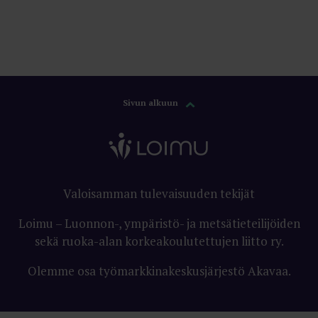
Sivun alkuun
Valoisamman tulevaisuuden tekijät
Loimu – Luonnon-, ympäristö- ja metsätieteilijöiden
sekä ruoka-alan korkeakoulutettujen liitto ry.
Olemme osa työmarkkinakeskusjärjestö Akavaa.