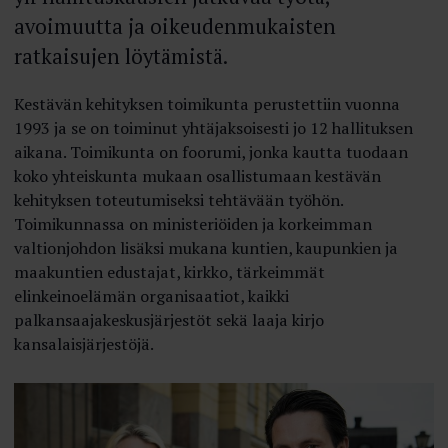
avoimuutta ja oikeudenmukaisten
ratkaisujen löytämistä.
Kestävän kehityksen toimikunta perustettiin vuonna
1993 ja se on toiminut yhtäjaksoisesti jo 12 hallituksen
aikana. Toimikunta on foorumi, jonka kautta tuodaan
koko yhteiskunta mukaan osallistumaan kestävän
kehityksen toteutumiseksi tehtävään työhön.
Toimikunnassa on ministeriöiden ja korkeimman
valtionjohdon lisäksi mukana kuntien, kaupunkien ja
maakuntien edustajat, kirkko, tärkeimmät
elinkeinoelämän organisaatiot, kaikki
palkansaajakeskusjärjestöt sekä laaja kirjo
kansalaisjärjestöjä.