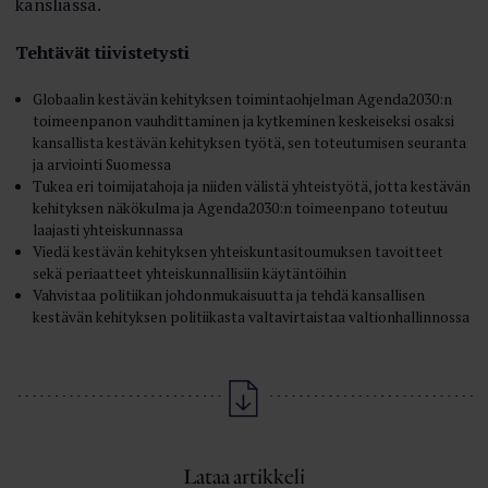
kansliassa.
Tehtävät tiivistetysti
Globaalin kestävän kehityksen toimintaohjelman Agenda2030:n
toimeenpanon vauhdittaminen ja kytkeminen keskeiseksi osaksi
kansallista kestävän kehityksen työtä, sen toteutumisen seuranta
ja arviointi Suomessa
Tukea eri toimijatahoja ja niiden välistä yhteistyötä, jotta kestävän
kehityksen näkökulma ja Agenda2030:n toimeenpano toteutuu
laajasti yhteiskunnassa
Viedä kestävän kehityksen yhteiskuntasitoumuksen tavoitteet
sekä periaatteet yhteiskunnallisiin käytäntöihin
Vahvistaa politiikan johdonmukaisuutta ja tehdä kansallisen
kestävän kehityksen politiikasta valtavirtaistaa valtionhallinnossa
Lataa artikkeli