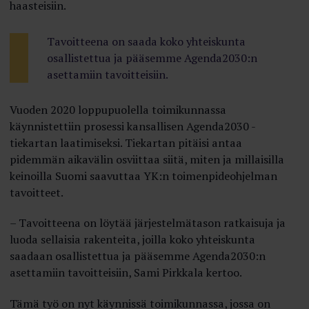
haasteisiin.
Tavoitteena on saada koko yhteiskunta
osallistettua ja pääsemme Agenda2030:n
asettamiin tavoitteisiin.
Vuoden 2020 loppupuolella toimikunnassa
käynnistettiin prosessi kansallisen Agenda2030 -
tiekartan laatimiseksi. Tiekartan pitäisi antaa
pidemmän aikavälin osviittaa siitä, miten ja millaisilla
keinoilla Suomi saavuttaa YK:n toimenpideohjelman
tavoitteet.
– Tavoitteena on löytää järjestelmätason ratkaisuja ja
luoda sellaisia rakenteita, joilla koko yhteiskunta
saadaan osallistettua ja pääsemme Agenda2030:n
asettamiin tavoitteisiin, Sami Pirkkala kertoo.
Tämä työ on nyt käynnissä toimikunnassa, jossa on