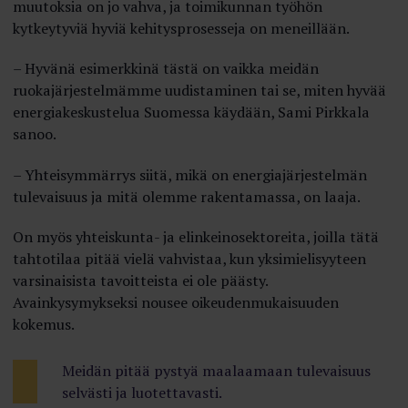
muutoksia on jo vahva, ja toimikunnan työhön
kytkeytyviä hyviä kehitysprosesseja on meneillään.
– Hyvänä esimerkkinä tästä on vaikka meidän
ruokajärjestelmämme uudistaminen tai se, miten hyvää
energiakeskustelua Suomessa käydään, Sami Pirkkala
sanoo.
– Yhteisymmärrys siitä, mikä on energiajärjestelmän
tulevaisuus ja mitä olemme rakentamassa, on laaja.
On myös yhteiskunta- ja elinkeinosektoreita, joilla tätä
tahtotilaa pitää vielä vahvistaa, kun yksimielisyyteen
varsinaisista tavoitteista ei ole päästy.
Avainkysymykseksi nousee oikeudenmukaisuuden
kokemus.
Meidän pitää pystyä maalaamaan tulevaisuus
selvästi ja luotettavasti.