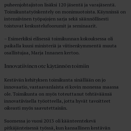
puheenjohtajiston lisäksi 120 jäsentä ja varajäsentä.
Toimikuntatyöskentely on monimuotoista. Käynnissä on
intensiivinen työpajojen sarja sekä säännöllisesti
toistuvat keskustelufoorumit ja seminaarit.
– Esimerkiksi eilisessä toimikunnan kokouksessa oli
paikalla kuusi ministeriä ja viitisenkymmentä muuta
osallistujaa, Marja Innanen kertoo.
Innovatiivinen ote käytännön toimiin
Kestävän kehityksen toimikunta sinällään on jo
innovaatio, vastaavanlaista ei kovin monessa maassa
ole. Toimikunta on myös toteuttanut tehtäväänsä
innovatiivisella työotteella, jotta hyvät tavoitteet
oikeasti myös saavutettaisiin.
Suomessa jo vuosi 2013 oli käänteentekevä
pitkäjänteisessä työssä, kun kansallinen kestävän