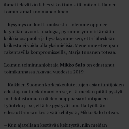
ihmettelevätkin lähes viikoittain sitä, miten tällainen
toimintamalli on mahdollinen.
– Kysymys on luottamuksesta – olemme oppineet
käymään avointa dialogia, pyrimme ymmärtämään
kaikkia osapuolia ja hyväksymme sen, että läheskään
kaikesta ei voida olla yksimielisiä. Menemme eteenpäin
rakentavilla kompromisseilla, Marja Innanen toteaa.
Loimun toiminnanjohtaja
Mikko Salo
on edustanut
toimikunnassa Akavaa vuodesta 2019.
– Kaikkien Suomen korkeakoulutettujen asiantuntijoiden
edustajana tulokulmani on se, että meidän pitää pystyä
mahdollistamaan näiden huippuasiantuntijoiden
työnteko ja se, että he pystyvät omalla työllään
edesauttamaan kestävää kehitystä, Mikko Salo toteaa.
– Kun ajatellaan kestävää kehitystä, niin meidän