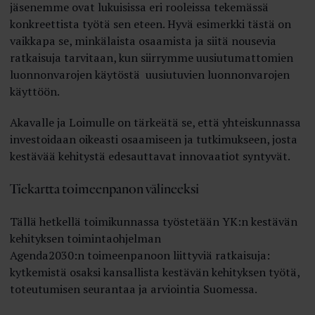
jäsenemme ovat lukuisissa eri rooleissa tekemässä
konkreettista työtä sen eteen. Hyvä esimerkki tästä on
vaikkapa se, minkälaista osaamista ja siitä nousevia
ratkaisuja tarvitaan, kun siirrymme uusiutumattomien
luonnonvarojen käytöstä uusiutuvien luonnonvarojen
käyttöön.
Akavalle ja Loimulle on tärkeätä se, että yhteiskunnassa
investoidaan oikeasti osaamiseen ja tutkimukseen, josta
kestävää kehitystä edesauttavat innovaatiot syntyvät.
Tiekartta toimeenpanon välineeksi
Tällä hetkellä toimikunnassa työstetään YK:n kestävän
kehityksen toimintaohjelman
Agenda2030:n toimeenpanoon liittyviä ratkaisuja:
kytkemistä osaksi kansallista kestävän kehityksen työtä,
toteutumisen seurantaa ja arviointia Suomessa.