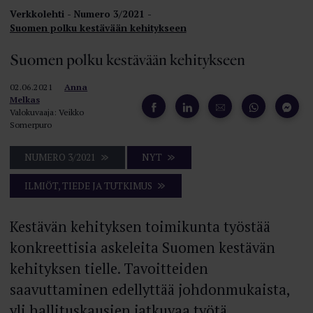
Verkkolehti
Numero 3/2021
Suomen polku kestävään kehitykseen
Suomen polku kestävään kehitykseen
02.06.2021
Anna
Melkas
Valokuvaaja: Veikko
Somerpuro
NUMERO 3/2021
NYT
ILMIÖT, TIEDE JA TUTKIMUS
Kestävän kehityksen toimikunta työstää
konkreettisia askeleita Suomen kestävän
kehityksen tielle. Tavoitteiden
saavuttaminen edellyttää johdonmukaista,
yli hallituskausien jatkuvaa työtä,