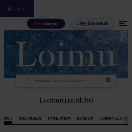
Hyppää sisältöön
Liity jäseneksi!
Loimun jäsenlehti
NYT
VALOKEILA
TYÖELÄMÄ
LOIMUA
LOIMU-LEHTI »