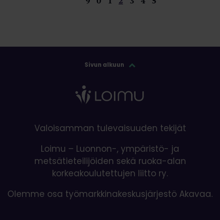
9
0
1
2
3
4
5
Sivun alkuun
Valoisamman tulevaisuuden tekijät
Loimu – Luonnon-, ympäristö- ja
metsätieteilijöiden sekä ruoka-alan
korkeakoulutettujen liitto ry.
Olemme osa työmarkkinakeskusjärjestö Akavaa.