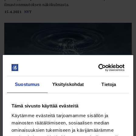
ilmastonmuutoksen näkökulmasta.
15.4.2021
NYT
Suostumus
Yksityiskohdat
Tietoja
Tämä sivusto käyttää evästeitä
Kaiken takana onkin vesi
Käytämme evästeitä tarjoamamme sisällön ja
Veteen perehtyminen johtaa luonnontieteellisen ymmärryksen
mainosten räätälöimiseen, sosiaalisen median
eturintamaan.
ominaisuuksien tukemiseen ja kävijämäärämme
15.4.2021
NYT