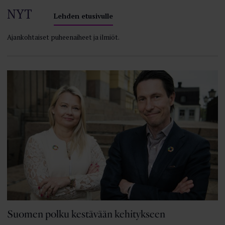
NYT
Lehden etusivulle
Ajankohtaiset puheenaiheet ja ilmiöt.
Suomen polku kestävään kehitykseen