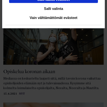
Salli valinta
Vain välttämättömät evästeet
Opiskelua koronan aikaan
Mediassa on keskusteltu laajasti siitä, millä tavoin korona vaikuttaa
opiskelijoiden elämään nyt ja tulevaisuudessa. Kysyimme sitä
kolmelta loimulaiselta opiskelijalta, Neealta, Nooralta ja Nuutilta.
15.4.2021
NYT