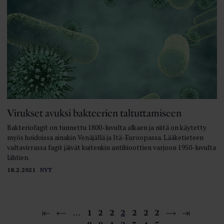
Virukset avuksi bakteerien taltuttamiseen
Bakteriofagit on tunnettu 1800-luvulta alkaen ja niitä on käytetty
myös hoidoissa ainakin Venäjällä ja Itä-Euroopassa. Lääketieteen
valtavirrassa fagit jäivät kuitenkin antibioottien varjoon 1950-luvulta
lähtien.
18.2.2021
NYT
…
1
2
2
2
2
2
2