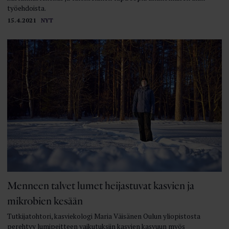
työehdoista.
15.4.2021
NYT
Menneen talvet lumet heijastuvat kasvien ja
mikrobien kesään
Tutkijatohtori, kasviekologi Maria Väisänen Oulun yliopistosta
perehtyy lumipeitteen vaikutuksiin kasvien kasvuun myös