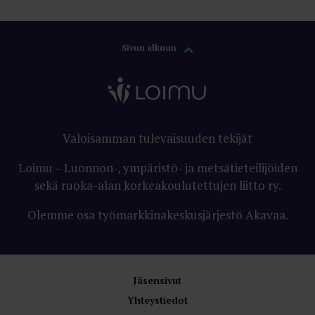
Sivun alkuun
Valoisamman tulevaisuuden tekijät
Loimu – Luonnon-, ympäristö- ja metsätieteilijöiden
sekä ruoka-alan korkeakoulutettujen liitto ry.
Olemme osa työmarkkinakeskusjärjestö Akavaa.
Jäsensivut
Yhteystiedot