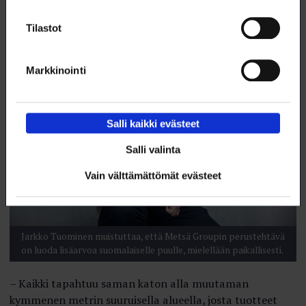
oleva tuote.
Tilastot
Markkinointi
Salli kaikki evästeet
Salli valinta
Vain välttämättömät evästeet
Jarkko Tuominen muistuttaa, että Metsä Groupin perustehtävä
on luoda lisäarvoa suomalaiselle puulle, mielellään paikallisesti.
– Kaikki tapahtuu saman katon alla muutaman
kymmenen metrin suuruisella alueella, josta tuotteet