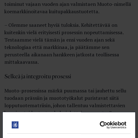
toiminut vajaan vuoden ajan valmistaen Muoto-­nimellä
koemarkkinoitavaa kuitupakkaustuotetta.
– Olemme saaneet hyviä tuloksia. Kehitettävää on
kuitenkin vielä erityisesti prosessin nopeuttamisessa.
Testaamme vielä tämän ja ensi vuoden ajan sekä
teknologiaa että markkinaa, ja päätämme sen
perusteella aikanaan hankkeen jatkosta teollisessa
mittakaavassa.
Selkeä ja integroitu prosessi
Muoto-prosessissa märkä puumassa tai jauhettu sellu
tuodaan prässiin ja muototyökalut puristavat siitä
lopputuotematriisin, johon tallentuu valmistettavien
kuppien tai lautasten kolmiulotteinen muoto. Sen
jälkeen tästä märästä ja muotoon puristetusta
kuitumatosta poistetaan kuivauksessa kaikki vesi.