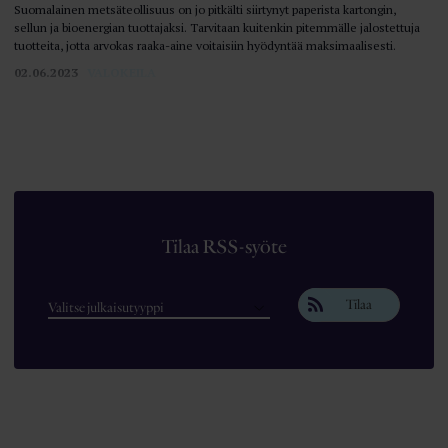
Suomalainen metsäteollisuus on jo pitkälti siirtynyt paperista kartongin,
sellun ja bioenergian tuottajaksi. Tarvitaan kuitenkin pitemmälle jalostettuja
tuotteita, jotta arvokas raaka-aine voitaisiin hyödyntää maksimaalisesti.
02.06.2023
VALOKEILA
Tilaa RSS-syöte
Tilaa