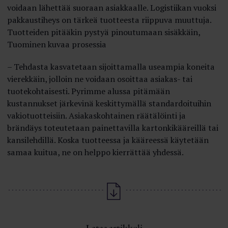
voidaan lähettää suoraan asiakkaalle. Logistiikan vuoksi
pakkaustiheys on tärkeä tuotteesta riippuva muuttuja.
Tuotteiden pitääkin pystyä pinoutumaan sisäkkäin,
Tuominen kuvaa prosessia
– Tehdasta kasvatetaan sijoittamalla useampia koneita
vierekkäin, jolloin ne voidaan osoittaa asiakas- tai
tuotekohtaisesti. Pyrimme alussa pitämään
kustannukset järkevinä keskittymällä standardoituihin
vakiotuotteisiin. Asiakaskohtainen räätälöinti ja
brändäys toteutetaan painettavilla kartonkikääreillä tai
kansilehdillä. Koska tuotteessa ja kääreessä käytetään
samaa kuitua, ne on helppo kierrättää yhdessä.