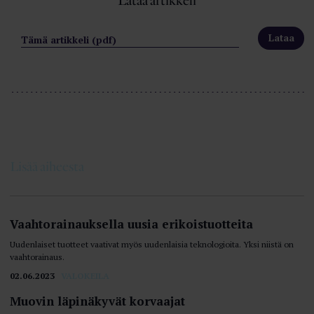
Lataa artikkeli
Tämä artikkeli (pdf)
Lisää aiheesta
Vaahtorainauksella uusia erikoistuotteita
Uudenlaiset tuotteet vaativat myös uudenlaisia teknologioita. Yksi niistä on
vaahtorainaus.
02.06.2023
VALOKEILA
Muovin läpinäkyvät korvaajat