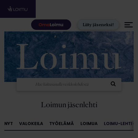
Hyppää sisältöön
Liity jäseneksi!
Loimun jäsenlehti
NYT
VALOKEILA
TYÖELÄMÄ
LOIMUA
LOIMU-LEHTI »