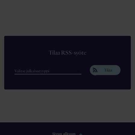
Tilaa RSS-syöte
Tilaa
Sivun alkuun