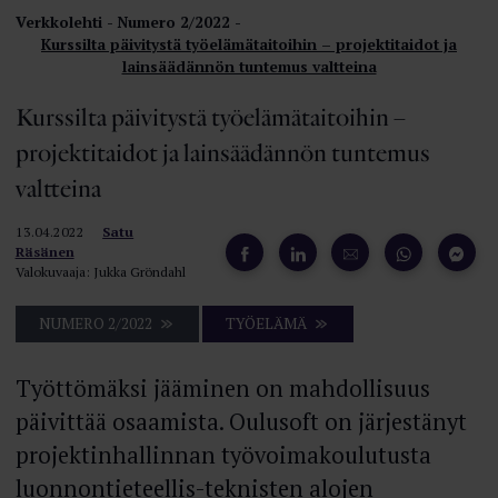
Verkkolehti
Numero 2/2022
Kurssilta päivitystä työelämätaitoihin – projektitaidot ja
lainsäädännön tuntemus valtteina
Kurssilta päivitystä työelämätaitoihin –
projektitaidot ja lainsäädännön tuntemus
valtteina
13.04.2022
Satu
Räsänen
Valokuvaaja: Jukka Gröndahl
NUMERO 2/2022
TYÖELÄMÄ
Työttömäksi jääminen on mahdollisuus
päivittää osaamista. Oulusoft on järjestänyt
projektinhallinnan työvoimakoulutusta
luonnontieteellis-teknisten alojen