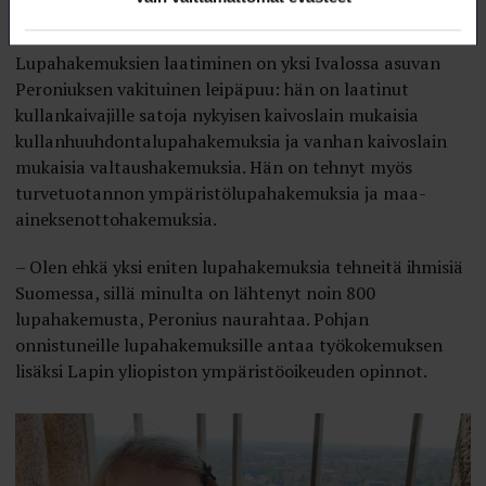
kansainvälinen joukkio etsii kultaa Etiopian erämaassa?
Lupahakemuksien laatiminen on yksi Ivalossa asuvan
Peroniuksen vakituinen leipäpuu: hän on laatinut
kullankaivajille satoja nykyisen kaivoslain mukaisia
kullanhuuhdontalupahakemuksia ja vanhan kaivoslain
mukaisia valtaushakemuksia. Hän on tehnyt myös
turvetuotannon ympäristölupahakemuksia ja maa-
aineksenottohakemuksia.
– Olen ehkä yksi eniten lupahakemuksia tehneitä ihmisiä
Suomessa, sillä minulta on lähtenyt noin 800
lupahakemusta, Peronius naurahtaa. Pohjan
onnistuneille lupahakemuksille antaa työkokemuksen
lisäksi Lapin yliopiston ympäristöoikeuden opinnot.