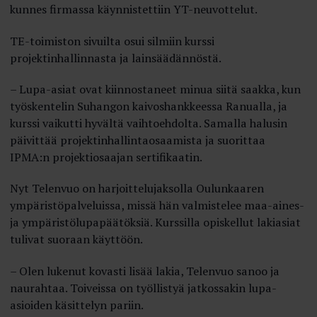
kunnes firmassa käynnistettiin YT-neuvottelut.
TE-toimiston sivuilta osui silmiin kurssi
projektinhallinnasta ja lainsäädännöstä.
– Lupa-asiat ovat kiinnostaneet minua siitä saakka, kun
työskentelin Suhangon kaivoshankkeessa Ranualla, ja
kurssi vaikutti hyvältä vaihtoehdolta. Samalla halusin
päivittää projektinhallintaosaamista ja suorittaa
IPMA:n projektiosaajan sertifikaatin.
Nyt Telenvuo on harjoittelujaksolla Oulunkaaren
ympäristöpalveluissa, missä hän valmistelee maa-aines-
ja ympäristölupapäätöksiä. Kurssilla opiskellut lakiasiat
tulivat suoraan käyttöön.
– Olen lukenut kovasti lisää lakia, Telenvuo sanoo ja
naurahtaa. Toiveissa on työllistyä jatkossakin lupa-
asioiden käsittelyn pariin.