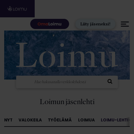
Hyppää sisältöön
Liity jäseneksi!
Loimun jäsenlehti
NYT
VALOKEILA
TYÖELÄMÄ
LOIMUA
LOIMU-LEHTI »