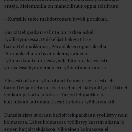
anteja. Molemmilla on mahdollisuus oppia toisiltaan.
– Kurssille tulee mahdottoman hyvää porukkaa.
Harjoittelupaikan valinta on tärkeä askel
työllistymisessä. Opiskelijat hakevat itse
harjoittelupaikkansa, Peroniuksen opastuksella.
Peroniuksella on hyvä näkemys alueen
työmarkkinatilanteesta, sillä hän on aktiivisesti
yhteydessä kymmenien eri työnantajien kanssa.
Yleisesti ottaen työnantajat toimivat eettisesti, eli
harjoittelija otetaan, jos on sellaiset näkymät, että hänet
voidaan palkata jatkossa. Harjoittelupaikka ei
kuitenkaan automaattisesti tarkoita työllistymistä.
Kurssilaisista suoraan harjoittelupaikkaan työllistyy noin
kolmasosa. Lähes kolmasosa työllistyy kurssin aikana jo
ennen harjoittelujaksoa. Viimeinen kolmasosa ei