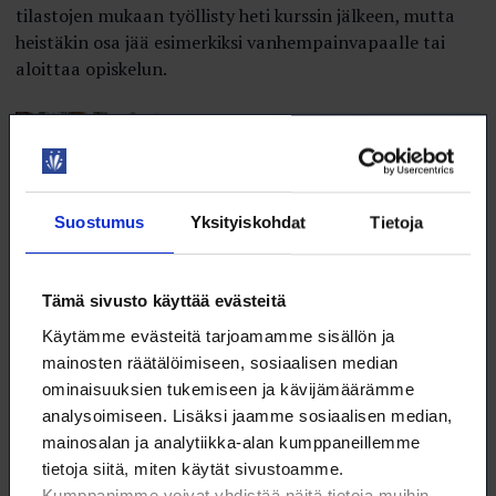
tilastojen mukaan työllisty heti kurssin jälkeen, mutta
heistäkin osa jää esimerkiksi vanhempainvapaalle tai
aloittaa opiskelun.
Suostumus
Yksityiskohdat
Tietoja
Tämä sivusto käyttää evästeitä
Käytämme evästeitä tarjoamamme sisällön ja
mainosten räätälöimiseen, sosiaalisen median
ominaisuuksien tukemiseen ja kävijämäärämme
analysoimiseen. Lisäksi jaamme sosiaalisen median,
mainosalan ja analytiikka-alan kumppaneillemme
Suomen ennätys lupahakemusten tekemisessä?
tietoja siitä, miten käytät sivustoamme.
Kumppanimme voivat yhdistää näitä tietoja muihin