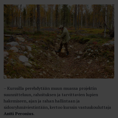
– Kurssilla perehdytään muun muassa projektin
suunnitteluun, rahoituksen ja tarvittavien lupien
hakemiseen, ajan ja rahan hallintaan ja
sidosryhmäviestintään, kertoo kurssin vastuukouluttaja
Antti Peronius
.