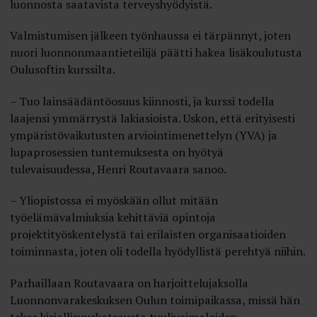
luonnosta saatavista terveyshyödyistä.
Valmistumisen jälkeen työnhaussa ei tärpännyt, joten
nuori luonnonmaantieteilijä päätti hakea lisäkoulutusta
Oulusoftin kurssilta.
– Tuo lainsäädäntöosuus kiinnosti, ja kurssi todella
laajensi ymmärrystä lakiasioista. Uskon, että erityisesti
ympäristövaikutusten arviointimenettelyn (YVA) ja
lupaprosessien tuntemuksesta on hyötyä
tulevaisuudessa, Henri Routavaara sanoo.
– Yliopistossa ei myöskään ollut mitään
työelämävalmiuksia kehittäviä opintoja
projektityöskentelystä tai erilaisten organisaatioiden
toiminnasta, joten oli todella hyödyllistä perehtyä niihin.
Parhaillaan Routavaara on harjoittelujaksolla
Luonnonvarakeskuksen Oulun toimipaikassa, missä hän
tekee kirjallisuuskatsausta tuulivoimaloiden