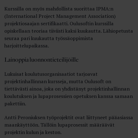
Kurssilla on myös mahdollista suorittaa IPMA:n
(International Project Management Association)
projektiosaajan sertifikaatti. Oulusoftin kurssilla
opiskellaan teoriaa tiiviisti kaksi kuukautta. Lähiopetusta
seuraa pari kuukautta työssäoppimista
harjoittelupaikassa.
Lainoppia luonnontieteilijöille
Lukuisat koulutusorganisaatiot tarjoavat
projektinhallinnan kursseja, mutta Oulusoft on
tiettävästi ainoa, joka on yhdistänyt projektinhallinnan
koulutuksen ja lupaprosessien opetuksen kanssa samaan
pakettiin.
Antti Peroniuksen työprojektit ovat liittyneet pääasiassa
maankäyttöön. Tällöin lupaprosessit määräävät
projektin kulun ja keston.