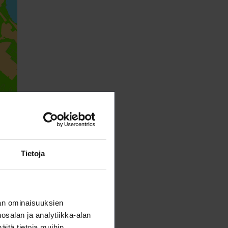
,
Tietoja
an ominaisuuksien
salan ja analytiikka-alan
itä tietoja muihin