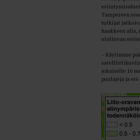
esiintymisalue
Tampereen seud
tutkijat jatkoi
hankkeen alla, 
ulottuvan esii
– Käytimme pai
satelliittikuvi
jokaiselle 16 me
puulajeja ja eri