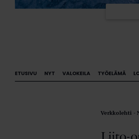
ETUSIVU
NYT
VALOKEILA
TYÖELÄMÄ
L
Verkkolehti
Liito-or