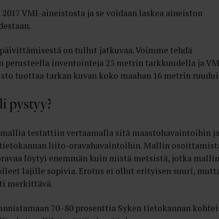
n 2017 VMI-aineistosta ja se voidaan laskea aineiston
destaan.
päivittämisestä on tullut jatkuvaa. Voimme tehdä
en perusteella inventointeja 25 metrin tarkkuudella ja VM
sto tuottaa tarkan kuvan koko maahan 16 metrin ruudui
i pystyy?
mallia testattiin vertaamalla sitä maastohavaintoihin j
ietokannan liito-oravahavaintoihin. Mallin osoittamist
oravaa löytyi enemmän kuin niistä metsistä, jotka malli
lleet lajille sopivia. Erotus ei ollut erityisen suuri, mutt
sti merkittävä.
tunnistamaan 70–80 prosenttia Syken tietokannan kohtei