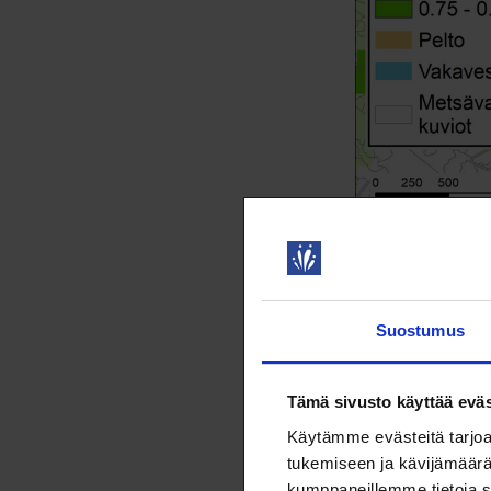
– Luokittelimme
Suostumus
että laji viihty
riittävästi leht
Tämä sivusto käyttää eväs
tarjoavat asunt
Käytämme evästeitä tarjoa
tukemiseen ja kävijämäärä
Asuinmets
kumppaneillemme tietoja s