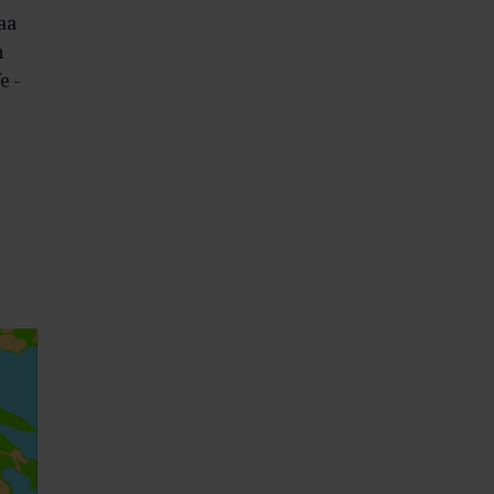
aa
n
e -