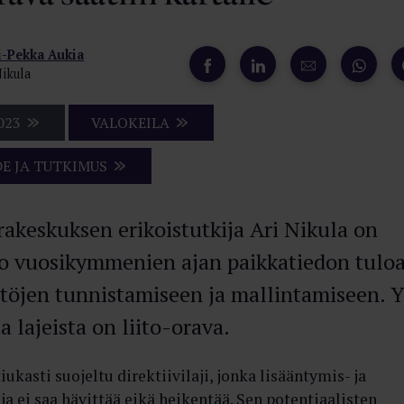
i-Pekka Aukia
Nikula
023
VALOKEILA
DE JA TUTKIMUS
keskuksen erikoistutkija Ari Nikula on
o vuosikymmenien ajan paikkatiedon tulo
töjen tunnistamiseen ja mallintamiseen. Y
a lajeista on liito-orava.
iukasti suojeltu direktiivilaji, jonka lisääntymis- ja
a ei saa hävittää eikä heikentää. Sen potentiaalisten