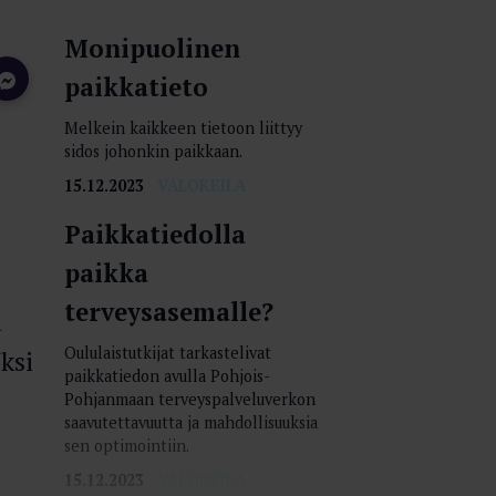
Monipuolinen
paikkatieto
Melkein kaikkeen tietoon liittyy
sidos johonkin paikkaan.
15.12.2023
VALOKEILA
Paikkatiedolla
paikka
terveysasemalle?
a
Oululaistutkijat tarkastelivat
ksi
paikkatiedon avulla Pohjois-
Pohjanmaan terveyspalveluverkon
saavutettavuutta ja mahdollisuuksia
sen optimointiin.
15.12.2023
VALOKEILA