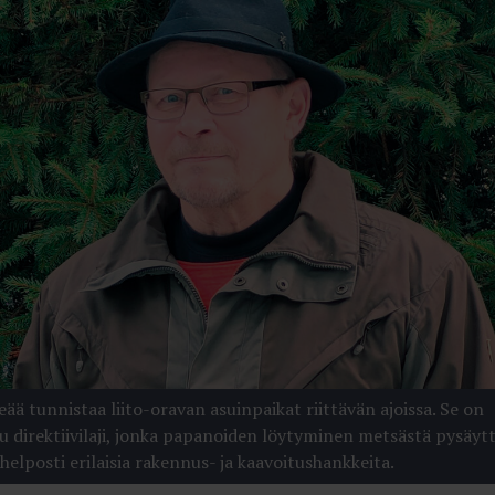
keää tunnistaa liito-oravan asuinpaikat riittävän ajoissa. Se on
tu direktiivilaji, jonka papanoiden löytyminen metsästä pysäyt
helposti erilaisia rakennus- ja kaavoitushankkeita.