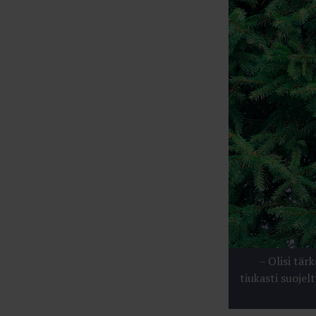
– Olisi tär
tiukasti suojel