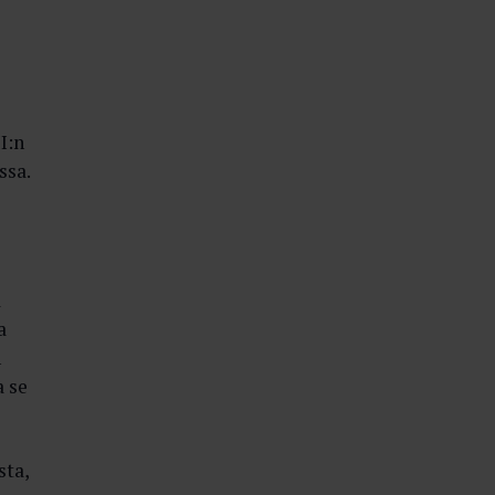
I:n
ssa.
a
a
n
a se
sta,