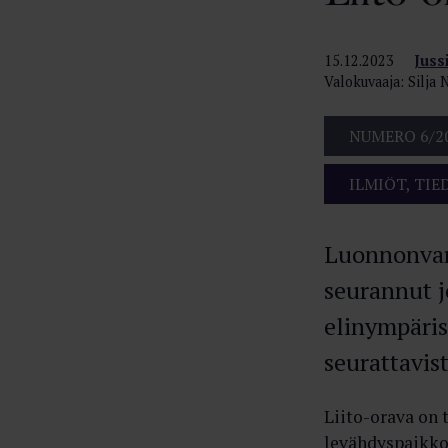
15.12.2023
Juss
Valokuvaaja: Silja 
NUMERO 6/2
ILMIÖT, TIE
Luonnonvara
seurannut j
elinympäris
seurattavist
Liito-orava on t
levähdyspaikkoj