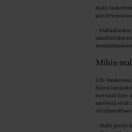
Malli laskettii
päivittyessä uu
– Paikkatiedon 
satelliittikuvi
monilähdeainei
Mihin mall
Life-hankeessa 
Syken havaintot
metsistä liito-
mielestä eivät o
oli tilastollise
– Malli pystyi 