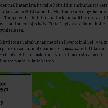
iden mallintamista kartalle kokeiltiin ensimmäistä kert
ulla vuoden 2010 vaiheilla. Muutama vuosi myöhemmi
vat Tampereella aloitetun mallin kehitystä Liito-orava lif
nyt mallintaen lajin koko Etelä-Lapista etelärannikolle
ntymisalueen.
kkatietona Valtakunnan metsien inventoinnin eli VMI:n
in perustuvaa monilähdeaineistoa, jossa satelliittikuvan
trin pikselille on laskettu arvio, paljonko siinä on eri
-ikäistä puuta, Nikula kertoo.