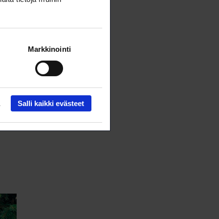
a
Markkinointi
trin
Salli kaikki evästeet
a.