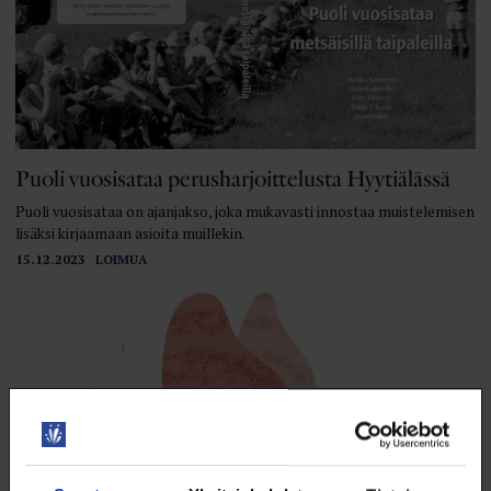
Puoli vuosisataa perusharjoittelusta Hyytiälässä
Puoli vuosisataa on ajanjakso, joka mukavasti innostaa muistelemisen
lisäksi kirjaamaan asioita muillekin.
15.12.2023
LOIMUA