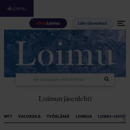
Hyppää sisältöön
Liity jäseneksi!
Loimun jäsenlehti
NYT
VALOKEILA
TYÖELÄMÄ
LOIMUA
LOIMU-LEHTI »