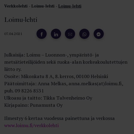
Verkkolehti
Loimu-lehti
Loimu-lehti
Loimu-lehti
07.04.2021
Julkaisija: Loimu – Luonnon-, ympäristö- ja
metsätieteilijöiden sekä ruoka-alan korkeakoulutettujen
liitto ry.
Osoite: Mikonkatu 8 A, 8. kerros, 00100 Helsinki
Päätoimittaja: Anna Melkas, anna.melkas(at)loimu.fi,
puh. 09 8226 8531
Ulkoasu ja taitto: Tikka Talvenheimo Oy
Kirjapaino: Punamusta Oy
Ilmestyy 6 kertaa vuodessa painettuna ja verkossa
www.loimu.fi/verkkolehti