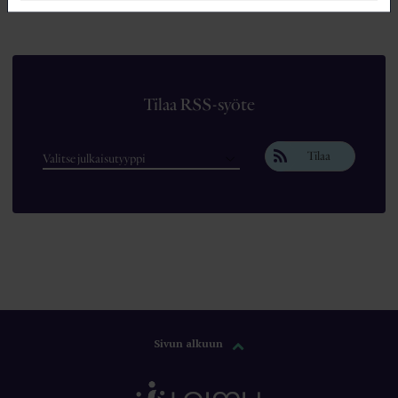
Tilaa RSS-syöte
Tilaa
Sivun alkuun