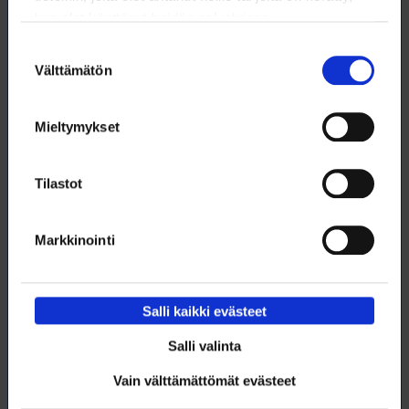
kun olet käyttänyt heidän palvelujaan.
Lehti ei vastaa tilaamatta toimitetuista aineistoista.
Suostumuksen
Välttämätön
Mediakortti 2026
valinta
Mieltymykset
Tilastot
Lataa artikkeli
Markkinointi
Tämä artikkeli (pdf)
Salli kaikki evästeet
Salli valinta
Vain välttämättömät evästeet