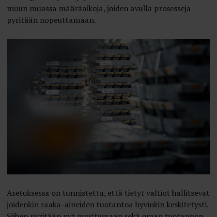
muun muassa määräaikoja, joiden avulla prosesseja
pyritään nopeuttamaan.
Asetuksessa on tunnistettu, että tietyt valtiot hallitsevat
joidenkin raaka-aineiden tuotantoa hyvinkin keskitetysti.
Siihen pyritään nyt puuttumaan sekä oman tuotannon