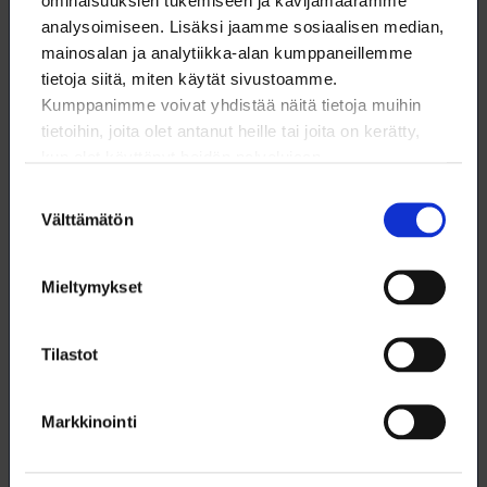
ominaisuuksien tukemiseen ja kävijämäärämme
strategisella tärkeystasolla.
analysoimiseen. Lisäksi jaamme sosiaalisen median,
mainosalan ja analytiikka-alan kumppaneillemme
tietoja siitä, miten käytät sivustoamme.
Kumppanimme voivat yhdistää näitä tietoja muihin
tietoihin, joita olet antanut heille tai joita on kerätty,
kun olet käyttänyt heidän palvelujaan.
Suostumuksen
Välttämätön
valinta
Mieltymykset
Tilastot
Teo Kangaspunta
Markkinointi
Komissio tarkastelee strategisten raaka-aineiden
luetteloa ensimmäisen kerran toukokuussa 2027 ja sen