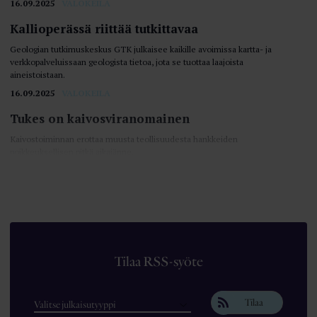
16.09.2025
VALOKEILA
Kallioperässä riittää tutkittavaa
Geologian tutkimuskeskus GTK julkaisee kaikille avoimissa kartta- ja
verkkopalveluissaan geologista tietoa, jota se tuottaa laajoista
aineistoistaan.
16.09.2025
VALOKEILA
Tukes on kaivosviranomainen
Kaivostoiminnan erottaa muusta teollisuudesta hankkeiden
poikkeuksellisen pitkä aikajänne.
16.09.2025
VALOKEILA
Tilaa RSS-syöte
Tilaa