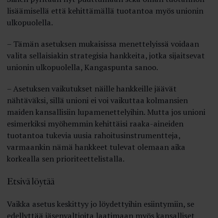
lisäämisellä että kehittämällä tuotantoa myös unionin
ulkopuolella.
– Tämän asetuksen mukaisissa menettelyissä voidaan
valita sellaisiakin strategisia hankkeita, jotka sijaitsevat
unionin ulkopuolella, Kangaspunta sanoo.
– Asetuksen vaikutukset näille hankkeille jäävät
nähtäväksi, sillä unioni ei voi vaikuttaa kolmansien
maiden kansallisiin lupamenettelyihin. Mutta jos unioni
esimerkiksi myöhemmin kehittäisi raaka-aineiden
tuotantoa tukevia uusia rahoitusinstrumentteja,
varmaankin nämä hankkeet tulevat olemaan aika
korkealla sen prioriteettelistalla.
Etsivä löytää
Vaikka asetus keskittyy jo löydettyihin esiintymiin, se
edellyttää jäsenvaltioita laatimaan myös kansalliset