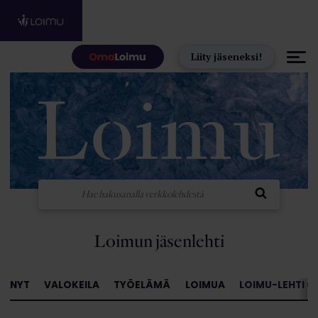
Hyppää sisältöön
Liity jäseneksi!
Loimun jäsenlehti
NYT
VALOKEILA
TYÖELÄMÄ
LOIMUA
LOIMU-LEHTI »