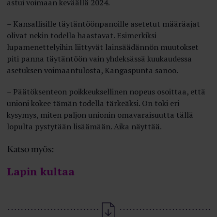
astui voimaan keväällä 2024.
– Kansallisille täytäntöönpanoille asetetut määräajat
olivat nekin todella haastavat. Esimerkiksi
lupamenettelyihin liittyvät lainsäädännön muutokset
piti panna täytäntöön vain yhdeksässä kuukaudessa
asetuksen voimaantulosta, Kangaspunta sanoo.
– Päätöksenteon poikkeuksellinen nopeus osoittaa, että
unioni kokee tämän todella tärkeäksi. On toki eri
kysymys, miten paljon unionin omavaraisuutta tällä
lopulta pystytään lisäämään. Aika näyttää.
Katso myös:
Lapin kultaa