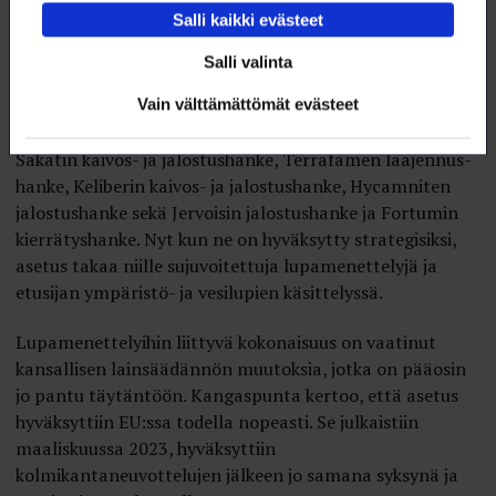
jälkeen kolmen vuoden välein. Strategisten raaka-
Salli kaikki evästeet
aineiden tuottajat voivat hakea unionilta kriteerit
täyttäville hankkeilleen strategista asemaa.
Salli valinta
Hakukierroksia järjestetään vuosittain useita.
Vain välttämättömät evästeet
– Suomesta valittiin ensimmäisellä hakukierroksella
Sakatin kaivos- ja jalostushanke, Terrafamen laajennus­
hanke, Keliberin kaivos- ja jalostushanke, Hycamniten
jalostushanke sekä Jervoisin jalostushanke ja Fortumin
kierrätyshanke. Nyt kun ne on hyväksytty strategisiksi,
asetus takaa niille sujuvoitettuja lupamenettelyjä ja
etusijan ympäristö- ja vesilupien käsittelyssä.
Lupamenettelyihin liittyvä kokonaisuus on vaatinut
kansallisen lainsäädännön muutoksia, jotka on pääosin
jo pantu täytäntöön. Kangaspunta kertoo, että asetus
hyväksyttiin EU:ssa todella nopeasti. Se julkaistiin
maaliskuussa 2023, hyväksyttiin
kolmikantaneuvottelujen jälkeen jo samana syksynä ja