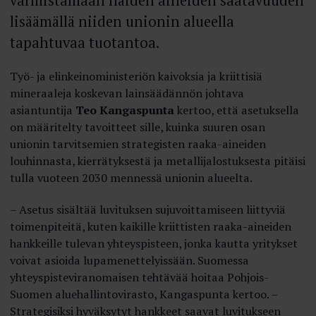
varmistamaan näiden aineiden saatavuuden
lisäämällä niiden unionin alueella
tapahtuvaa tuotantoa.
Työ- ja elinkeinoministeriön kaivoksia ja kriittisiä
mineraaleja koskevan lainsäädännön johtava
asiantuntija
Teo Kangaspunta
kertoo, että asetuksella
on määritelty tavoitteet sille, kuinka suuren osan
unionin tarvitsemien strategisten raaka-aineiden
louhinnasta, kierrätyksestä ja metallijalostuksesta pitäisi
tulla vuoteen 2030 mennessä unionin alueelta.
– Asetus sisältää luvituksen sujuvoittamiseen liittyviä
toimenpiteitä, kuten kaikille kriittisten raaka-aineiden
hankkeille tulevan yhteyspisteen, jonka kautta yritykset
voivat asioida lupamenettelyissään. Suomessa
yhteyspisteviranomaisen tehtävää hoitaa Pohjois-
Suomen aluehallintovirasto, Kangaspunta kertoo. –
Strategisiksi hyväksytyt hankkeet saavat luvitukseen