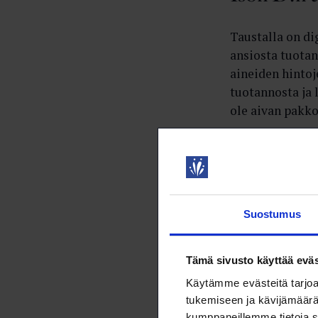
Taustalla on di
ansiosta tuotan
aineiden hinto
tuotannosta ja 
ole aivan pakko
Suostumus
Tämä sivusto käyttää eväs
Käytämme evästeitä tarjoa
tukemiseen ja kävijämäärä
kumppaneillemme tietoja s