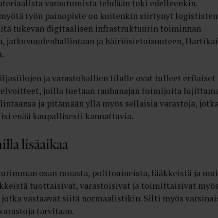
ateriaalista varautumista tehdään toki edelleenkin.
myötä työn painopiste on kuitenkin siirtynyt logististen
iitä tukevan digitaalisen infrastruktuurin toiminnan
 jatkuvuudenhallintaan ja häiriösietoisuuteen, Hartika
.
iljasiilojen ja varastohallien tilalle ovat tulleet erilaiset
elvoitteet, joilla tuetaan rauhanajan toimijoita lujittam
intaansa ja pitämään yllä myös sellaisia varastoja, jotk
isi enää kaupallisesti kannattavia.
lla lisäaikaa
uurimman osan ruoasta, polttoaineista, lääkkeistä ja mui
kkeistä tuottaisivat, varastoisivat ja toimittaisivat myö
 jotka vastaavat siitä normaalistikin. Silti myös varsinai
arastoja tarvitaan.