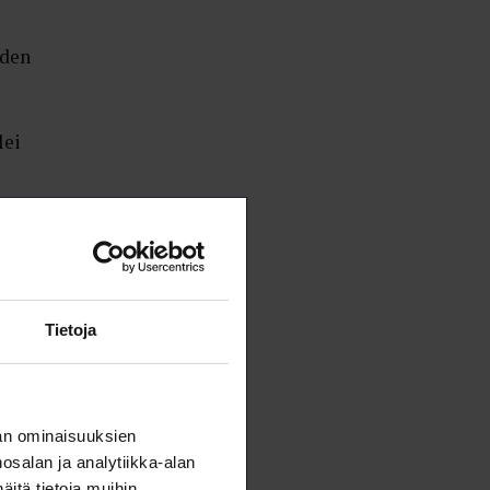
iden
lei
Tietoja
an ominaisuuksien
salan ja analytiikka-alan
itä tietoja muihin