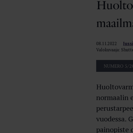
Huolto
maailm
08.11.2022
Juss
Valokuvaaja: Shutt
NUMERO 5/2
Huoltovarm
normaalin 
perustarpee
vuodessa. 
painopiste 