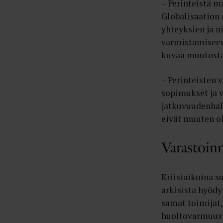
– Perinteistä m
Globalisaation 
yhteyksien ja n
varmistamiseen,
kuvaa muutosta
– Perinteisten v
sopimukset ja v
jatkuvuudenhall
eivät muuten ol
Varastoinni
Kriisiaikoina s
arkisista hyödy
samat toimijat,
huoltovarmuusv