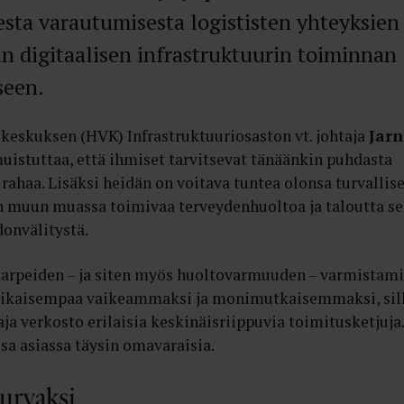
esta varautumisesta logististen yhteyksien 
an digitaalisen infrastruktuurin toiminnan
seen.
eskuksen (HVK) Infrastruktuuriosaston vt. johtaja
Jar
uistuttaa, että ihmiset tarvitsevat tänäänkin puhdasta
 rahaa. Lisäksi heidän on voitava tuntea olonsa turvallise
an muun muassa toimivaa terveydenhuoltoa ja taloutta s
donvälitystä.
tarpeiden – ja siten myös huoltovarmuuden – varmistam
ikaisempaa vaikeammaksi ja monimutkaisemmaksi, sil
aja verkosto erilaisia keskinäisriippuvia toimitusketjuja.
a asiassa täysin omavaraisia.
turvaksi