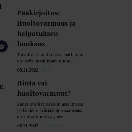
a
Pääkirjoitus:
Huoltovarmuus ja
helpotuksen
huokaus
Turvallisuus on tärkeää, mutta niin
on myös turvallisuudentunne.
08.11.2022
NYT
Hinta vai
an
huoltovarmuus?
Kansainvälistyvässäkin maailmassa
lääkkeiden kriisiaikojen saatavuus
on kansallinen kysymys.
08.11.2022
VALOKEILA