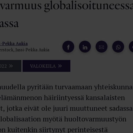
varmuus globalisoituneess
assa
i-Pekka Aukia
erstock, Jussi-Pekka Aukia
022
VALOKEILA
uudella pyritään turvaamaan yhteiskunn
elämänmenon häiriintyessä kansalaisten
t, jotka eivät ole juuri muuttuneet sadassa
Globalisaation myötä huoltovarmuustyön
on kuitenkin siirtynyt perinteisestä