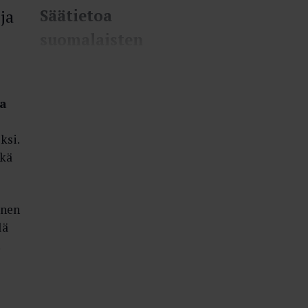
ja
Säätietoa
suomalaisten
suojaksi
Normaalin ympärivuorokautisen
na
sääpalvelun ohella laitos seuraa
lukuisia vaaraa ja haittaa
aiheuttavia sääilmiöitä.
ksi.
08.11.2022
VALOKEILA
ekä
inen
lä