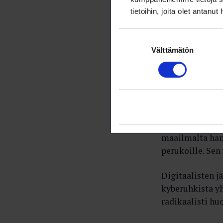
tietoihin, joita olet antanut
Suostumuksen
Välttämätön
valinta
– Digitaalisu
muuttanut maai
siihen liittyviä
maailmalta hank
perukoille. Sen
Digitaalisten 
kyberuhkista y
radikaalisti h