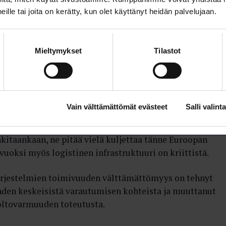
 heille tai joita on kerätty, kun olet käyttänyt heidän palvelujaan.
Mieltymykset
Tilastot
uden mukanaan tuoma kommunikaation tehostuminen on
Vain välttämättömät evästeet
Salli valinta
lman globaaliksi kyläksi ja samalla muuttanut tuotanto
 riskejä. Ja mitä tahansa tuotteita ja raaka-aineita
itaankaan, ne pitää vielä kuljettaa tänne Euroopan
 vuoksi myös logistinen infrastruktuuri on kriittistä.
järjestelmien toimivuuden välttämättömyys on tehnyt
hden keskeisistä varautumisen kohteista ja muuttanut
uoltovarmuuden toteutusta.