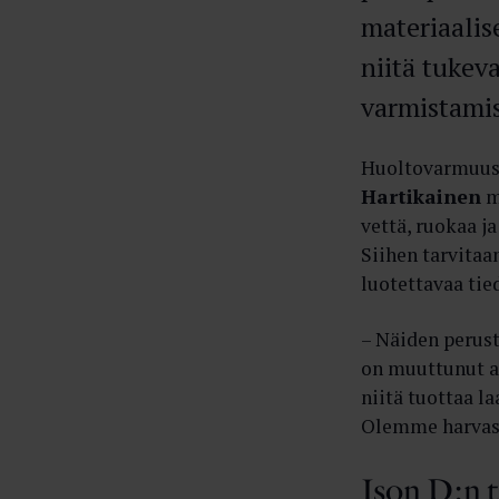
materiaalis
niitä tukev
varmistami
Huoltovarmuusk
Hartikainen
m
vettä, ruokaa ja
Siihen tarvita
luotettavaa tie
– Näiden perus
on muuttunut a
niitä tuottaa la
Olemme harvass
Ison D:n 