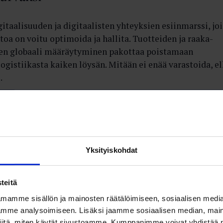
gitaalisuuden ja digitaalisten yhteyksien esiinmarssi, jo
toa on voitu optimoida ja hallita. Tuotteiden ja raaka-
jen globaali määräytyminen pakottaa poistamaan
logistiikasta kaiken löysän. Mitään ei enää varastoida, el
.
Yksityiskohdat
teitä
mamme sisällön ja mainosten räätälöimiseen, sosiaalisen medi
mme analysoimiseen. Lisäksi jaamme sosiaalisen median, maino
iitä, miten käytät sivustoamme. Kumppanimme voivat yhdistää nä