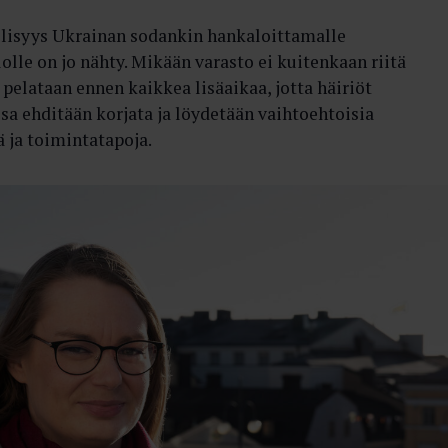
llisyys Ukrainan sodankin hankaloittamalle
olle on jo nähty. Mikään varasto ei kuitenkaan riitä
ä pelataan ennen kaikkea lisäaikaa, jotta häiriöt
sa ehditään korjata ja löydetään vaihtoehtoisia
ä ja toimintatapoja.