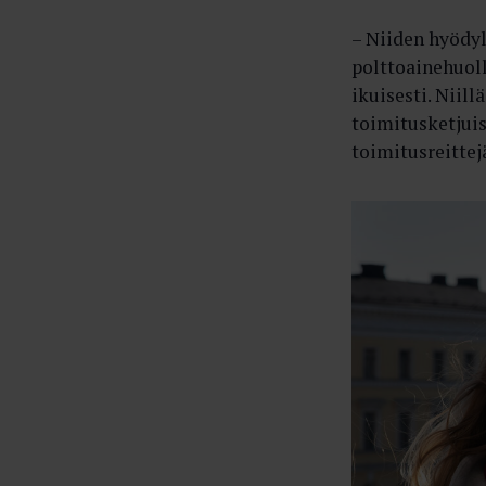
– Niiden hyödy
polttoainehuoll
ikuisesti. Niill
toimitusketjuis
toimitusreittej