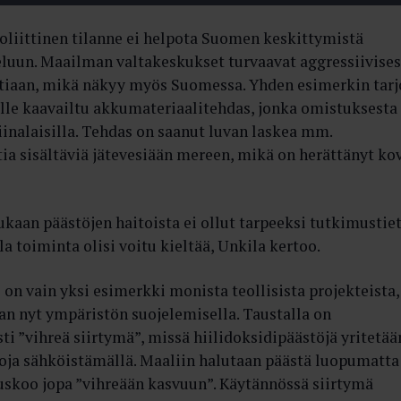
oliittinen tilanne ei helpota Suomen keskittymistä
eluun. Maailman valtakeskukset turvaavat aggressiivises
ntiaan, mikä näkyy myös Suomessa. Yhden esimerkin tarj
le kaavailtu akkumateriaalitehdas, jonka omistuksesta
iinalaisilla. Tehdas on saanut luvan laskea mm.
ia sisältäviä jätevesiään mereen, mikä on herättänyt ko
aan päästöjen haitoista ei ollut tarpeeksi tutkimustiet
la toiminta olisi voitu kieltää, Unkila kertoo.
n vain yksi esimerkki monista teollisista projekteista,
aan nyt ympäristön suojelemisella. Taustalla on
ti ”vihreä siirtymä”, missä hiilidoksidipäästöjä yritetää
oja sähköistämällä. Maaliin halutaan päästä luopumatta
uskoo jopa ”vihreään kasvuun”. Käytännössä siirtymä