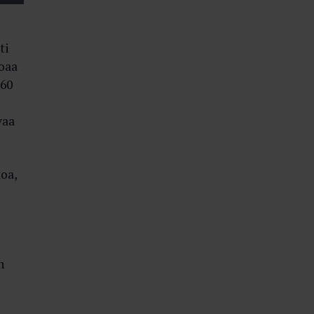
ti
oaa
 60
vaa
oa,
n