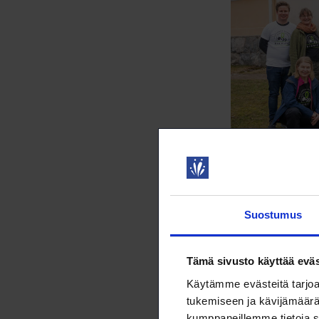
Biodiful
Suostumus
Konkretiaa edus
Tämä sivusto käyttää eväs
luontovaltuutet
kytkemisestä ko
Käytämme evästeitä tarjoa
tukemiseen ja kävijämäärä
Hankkeen omass
kumppaneillemme tietoja s