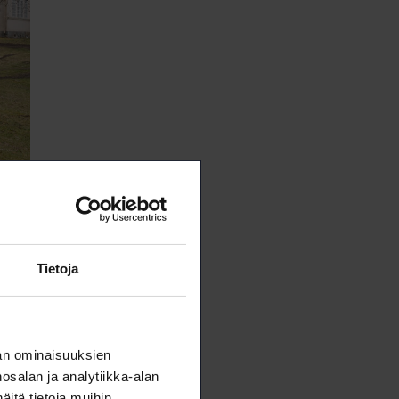
Tietoja
an ominaisuuksien
salan ja analytiikka-alan
n
itä tietoja muihin