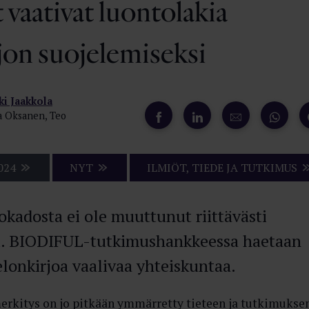
t vaativat luontolakia
jon suojelemiseksi
ki Jaakkola
a Oksanen, Teo
024
NYT
ILMIÖT, TIEDE JA TUTKIMUS
okadosta ei ole muuttunut riittävästi
i. BIODIFUL-tutkimushankkeessa haetaan
 elonkirjoa vaalivaa yhteiskuntaa.
rkitys on jo pitkään ymmärretty tieteen ja tutkimukse