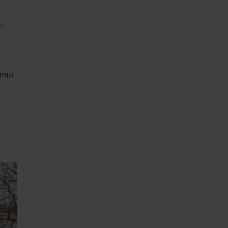
L-
sena