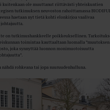
 ei kuitenkaan ole muuttanut riittävästi yhteiskuntien
ategisen tutkimuksen neuvoston rahoittamassa BIODIFU
ssa haetaan nyt tietä kohti elonkirjoa vaalivaa
 johtajuutta.
oite on tutkimushankkeelle poikkeuksellinen. Tarkoituk
eiskunnan toimintaa kauttaaltaan luomalla ”muutoksen
kosto, joka synnyttää luonnon monimuotoisuutta
ohtajuutta”.
n nähdä rohkeana tai jopa suuruudenhulluna.