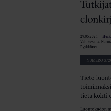
Tutkija
elonkir
29.05.2024
Heik
Valokuvaaja: Hann
Pyykkönen
NUMERO 3/2
Tieto luont
toiminnaks
tietä kohti
Luontokadon me