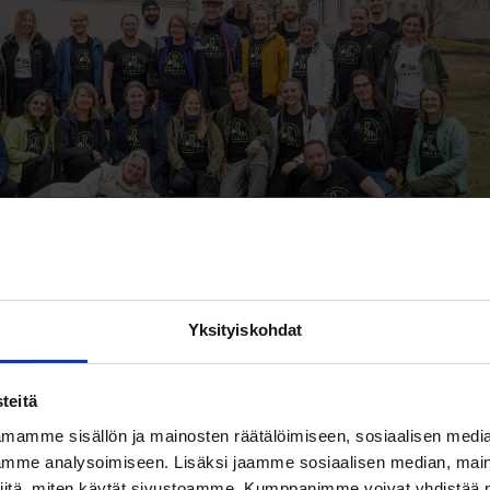
-hankkeen tutkimusryhmä Seilissä. Klikkaa kuva isommaksi.
Yksityiskohdat
tavat vaatimukset luontolain laatimisesta,
teitä
un viran perustamisesta ja kansallisen luontostrategian
nkreettisiin toimenpiteisiin ja turvallisuusstrategiaan.
mamme sisällön ja mainosten räätälöimiseen, sosiaalisen medi
mme analysoimiseen. Lisäksi jaamme sosiaalisen median, maino
a politiikkasuosituksessa todetaan, ettei tukeutumine
iitä, miten käytät sivustoamme. Kumppanimme voivat yhdistää nä