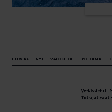
ETUSIVU
NYT
VALOKEILA
TYÖELÄMÄ
L
Verkkolehti
Tutkijat vaat