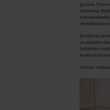
piirissä. Tieto
toimintaa. Str
tutkimushankkee
yhteiskuntaa ja
Biodifulin tav
on muuttaa yht
tekijöiden ver
kunnioittavaa j
Tavoite voidaa