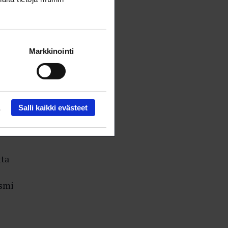
fulin
Markkinointi
llan
Salli kaikki evästeet
tta
ismi