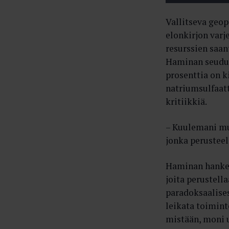
Vallitseva geop
elonkirjon varj
resurssien saa
Haminan seudul
prosenttia on k
natriumsulfaatt
kritiikkiä.
– Kuulemani muk
jonka perusteel
Haminan hanke o
joita perustell
paradoksaalises
leikata toimint
mistään, moni 