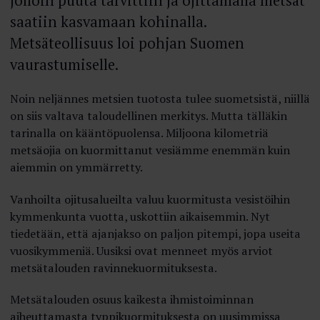
jolloin puuta tarvittiin ja ojittamalla metsät
saatiin kasvamaan kohinalla.
Metsäteollisuus loi pohjan Suomen
vaurastumiselle.
Noin neljännes metsien tuotosta tulee suometsistä, niillä
on siis valtava taloudellinen merkitys. Mutta tälläkin
tarinalla on kääntöpuolensa. Miljoona kilometriä
metsäojia on kuormittanut vesiämme enemmän kuin
aiemmin on ymmärretty.
Vanhoilta ojitusalueilta valuu kuormitusta vesistöihin
kymmenkunta vuotta, uskottiin aikaisemmin. Nyt
tiedetään, että ajanjakso on paljon pitempi, jopa useita
vuosikymmeniä. Uusiksi ovat menneet myös arviot
metsätalouden ravinnekuormituksesta.
Metsätalouden osuus kaikesta ihmistoiminnan
aiheuttamasta typpikuormituksesta on uusimmissa