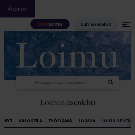
Hyppää sisältöön
Liity jäseneksi!
Loimun jäsenlehti
NYT
VALOKEILA
TYÖELÄMÄ
LOIMUA
LOIMU-LEHTI »