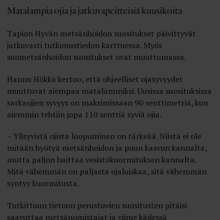
Matalampia ojia ja jatkuvapeitteisiä kuusikoita
Tapion Hyvän metsänhoidon suositukset päivittyvät
jatkuvasti tutkimustiedon karttuessa. Myös
suometsänhoidon suositukset ovat muuttumassa.
Hannu Hökkä kertoo, että ohjeelliset ojasyvyydet
muuttuvat aiempaa matalammiksi. Uusissa suosituksissa
sarkaojien syvyys on maksimissaan 90 senttimetriä, kun
aiemmin tehtiin jopa 110 senttiä syviä ojia.
– Ylisyvistä ojista luopuminen on tärkeää. Niistä ei ole
mitään hyötyä metsänhoidon ja puun kasvun kannalta,
mutta paljon haittaa vesistökuormituksen kannalta.
Mitä vähemmän on paljasta ojaluiskaa, sitä vähemmän
syntyy kuormitusta.
Tutkittuun tietoon perustuvien suositusten pitäisi
saavuttaa metsänomistajat ja viime kädessä