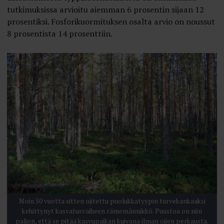
tutkimuksissa arvioitu aiemman 6 prosentin sijaan 12
prosentiksi. Fosforikuormituksen osalta arvio on noussut
8 prosentista 14 prosenttiin.
Noin 50 vuotta sitten ojitettu puolukkatyypin turvekankaaksi
kehittynyt kasvatusvaiheen rämemännikkö. Puustoa on niin
paljon, että se pitää kasvupaikan kuivana ilman ojien perkausta.