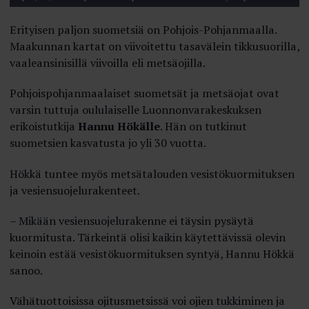
Erityisen paljon suometsiä on Pohjois-­Pohjanmaalla.
Maakunnan kartat on viivoitettu tasavälein tikkusuorilla,
vaaleansinisillä viivoilla eli metsäojilla.
Pohjoispohjanmaalaiset suometsät ja metsäojat ovat
varsin tuttuja oululaiselle Luonnonvarakeskuksen
erikoistutkija
Hannu Hökälle
. Hän on tutkinut
suometsien kasvatusta jo yli 30 vuotta.
Hökkä tuntee myös metsätalouden vesistökuormituksen
ja vesiensuojelurakenteet.
– Mikään vesiensuojelurakenne ei täysin pysäytä
kuormitusta. Tärkeintä olisi kaikin käytettävissä olevin
keinoin estää vesistökuormituksen syntyä, Hannu Hökkä
sanoo.
Vähätuottoisissa ojitusmetsissä voi ojien tukkiminen ja