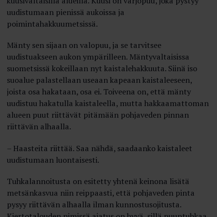
kuusivaltaisilla alueilla. Kuusi on varjopuu, joka pystyy
uudistumaan pienissä aukoissa ja
poimintahakkuumetsissä.
Mänty sen sijaan on valopuu, ja se tarvitsee
uudistuakseen aukon ympärilleen. Mäntyvaltaisissa
suometsissä kokeillaan nyt kaistalehakkuuta. Siinä iso
suoalue palastellaan useaan kapeaan kaistaleeseen,
joista osa hakataan, osa ei. Toiveena on, että mänty
uudistuu hakatulla kaistaleella, mutta hakkaamattoman
alueen puut riittävät pitämään pohjaveden pinnan
riittävän alhaalla.
– Haasteita riittää. Saa nähdä, saadaanko kaistaleet
uudistumaan luontaisesti.
Tuhkalannoitusta on esitetty yhtenä keinona lisätä
metsänkasvua niin reippaasti, että pohjaveden pinta
pysyy riittävän alhaalla ilman kunnostusojitusta.
Kiertotalouden nimissä ajatus on hyvä, sillä puuntuhkaa