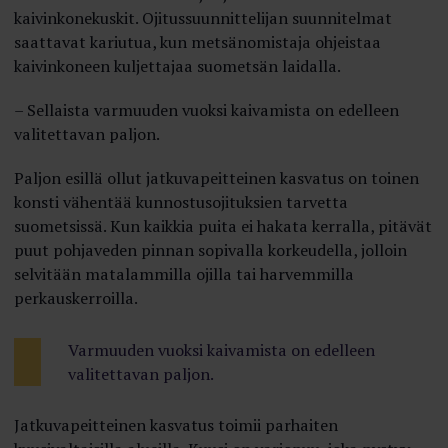
kaivinkonekuskit. Ojitussuunnittelijan suunnitelmat
saattavat kariutua, kun metsänomistaja ohjeistaa
kaivinkoneen kuljettajaa suometsän laidalla.
– Sellaista varmuuden vuoksi kaivamista on edelleen
valitettavan paljon.
Paljon esillä ollut jatkuvapeitteinen kasvatus on toinen
konsti vähentää kunnostusojituksien tarvetta
suometsissä. Kun kaikkia puita ei hakata kerralla, pitävät
puut pohjaveden pinnan sopivalla korkeudella, jolloin
selvitään matalammilla ojilla tai harvemmilla
perkauskerroilla.
Varmuuden vuoksi kaivamista on edelleen
valitettavan paljon.
Jatkuvapeitteinen kasvatus toimii parhaiten