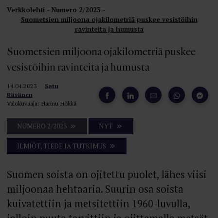
Verkkolehti
Numero 2/2023
Suometsien miljoona ojakilometriä puskee vesistöihin
ravinteita ja humusta
Suometsien miljoona ojakilometriä puskee
vesistöihin ravinteita ja humusta
14.04.2023
Satu
Räsänen
Valokuvaaja: Hannu Hökkä
NUMERO 2/2023
NYT
ILMIÖT, TIEDE JA TUTKIMUS
Suomen soista on ojitettu puolet, lähes viisi
miljoonaa hehtaaria. Suurin osa soista
kuivatettiin ja metsitettiin 1960-luvulla,