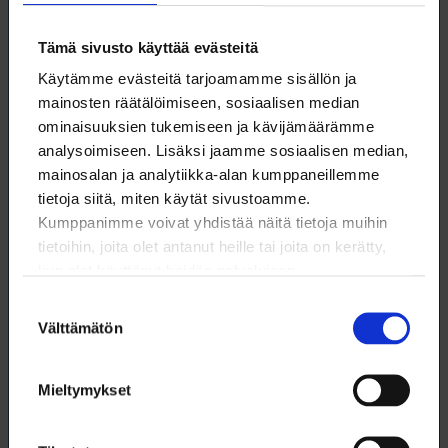
matkaansa kohti vesistöjä.
Tämä sivusto käyttää evästeitä
Pintavalutuskentillä sen sijaan pystytään ottamaan
kiinni merkittävä osa kuormituksesta.
Käytämme evästeitä tarjoamamme sisällön ja
mainosten räätälöimiseen, sosiaalisen median
– Pintavalutuskenttinä käytetään ojittamattomia tai
ominaisuuksien tukemiseen ja kävijämäärämme
ojitettuja soita. Niille ohjatusta vedestä ei ole haittaa tai
analysoimiseen. Lisäksi jaamme sosiaalisen median,
ne jopa hyötyvät siitä.
mainosalan ja analytiikka-alan kumppaneillemme
tietoja siitä, miten käytät sivustoamme.
Kasvillisuus sieppaa tehokkaasti ravinteita vedestä, ja
Kumppanimme voivat yhdistää näitä tietoja muihin
pintavalutuskentältä purkautuvat vedet ovat
tietoihin, joita olet antanut heille tai joita on kerätty,
puhdistuneet ylimääräisestä typestä ja fosforista. Myös
kun olet käyttänyt heidän palvelujaan.
rakennetut kosteikot pidättävät ravinteita.
Suostumuksen
Välttämätön
valinta
Mieltymykset