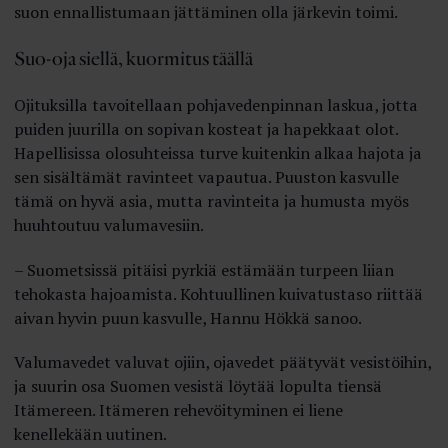
suon ennallistumaan jättäminen olla järkevin toimi.
Suo-oja siellä, kuormitus täällä
Ojituksilla tavoitellaan pohjavedenpinnan laskua, jotta
puiden juurilla on sopivan kosteat ja hapekkaat olot.
Hapellisissa olosuhteissa turve kuitenkin alkaa hajota ja
sen sisältämät ravinteet vapautua. Puuston kasvulle
tämä on hyvä asia, mutta ravinteita ja humusta myös
huuhtoutuu valumavesiin.
– Suometsissä pitäisi pyrkiä estämään turpeen liian
tehokasta hajoamista. Kohtuullinen kuivatustaso riittää
aivan hyvin puun kasvulle, Hannu Hökkä sanoo.
Valumavedet valuvat ojiin, ojavedet päätyvät vesistöihin,
ja suurin osa Suomen vesistä löytää lopulta tiensä
Itämereen. Itämeren rehevöityminen ei liene
kenellekään uutinen.