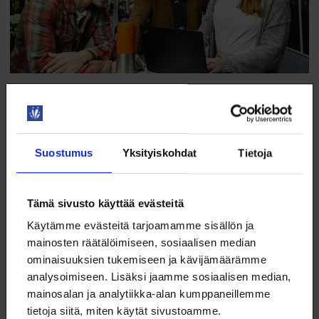
Viestintä
Suostumus
Yksityiskohdat
Tietoja
Tee yhdistyksellenne uudet verkkosivut tai tilaa
roll up tuomaan yhdistyksellenne näkyvyyttä.
Tämä sivusto käyttää evästeitä
Tukea yhdistyksen viestintään.
Käytämme evästeitä tarjoamamme sisällön ja
mainosten räätälöimiseen, sosiaalisen median
Verkkosivut
ominaisuuksien tukemiseen ja kävijämäärämme
analysoimiseen. Lisäksi jaamme sosiaalisen median,
Loimun logon käyttö
mainosalan ja analytiikka-alan kumppaneillemme
tietoja siitä, miten käytät sivustoamme.
Sähköposti