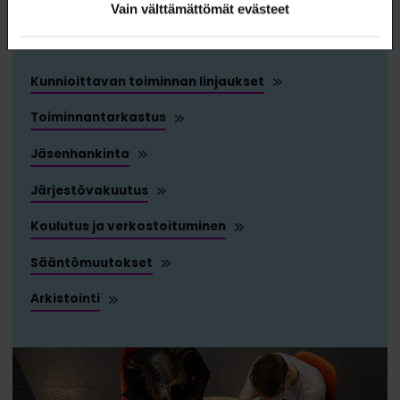
Ohjeita ja vinkkejä tehokkaaseen
Vain välttämättömät evästeet
järjestötoimintaan.
Kunnioittavan toiminnan linjaukset
Toiminnantarkastus
Jäsenhankinta
Järjestövakuutus
Koulutus ja verkostoituminen
Sääntömuutokset
Arkistointi