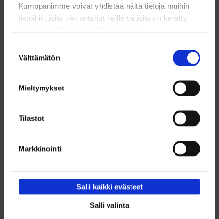
Kumppanimme voivat yhdistää näitä tietoja muihin
Loimu-tuotteet jäsenyhdistyksille
tietoihin, joita olet antanut heille tai joita on kerätty,
kun olet käyttänyt heidän palvelujaan.
Suostumuksen
Välttämätön
valinta
Mieltymykset
Tilastot
Markkinointi
Salli kaikki evästeet
Järjestötoiminta
Salli valinta