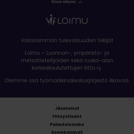
Sivun alkuun
Valoisamman tulevaisuuden tekijät
Loimu – Luonnon-, ympäristö- ja
metsätieteilijöiden sekä ruoka-alan
korkeakoulutettujen liitto ry.
Olemme osa työmarkkinakeskusjärjestö Akavaa.
Jäsensivut
Yhteystiedot
Palautelomake
Somekanavat