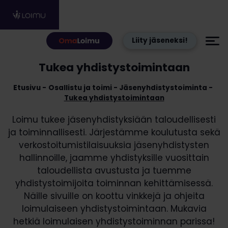
Hyppää sisältöön
Liity jäseneksi!
Tukea yhdistystoimintaan
Etusivu
Osallistu ja toimi
Jäsenyhdistystoiminta
Tukea yhdistystoimintaan
Loimu tukee jäsenyhdistyksiään taloudellisesti
ja toiminnallisesti. Järjestämme koulutusta sekä
verkostoitumistilaisuuksia jäsenyhdistysten
hallinnoille, jaamme yhdistyksille vuosittain
taloudellista avustusta ja tuemme
yhdistystoimijoita toiminnan kehittämisessä.
Näille sivuille on koottu vinkkejä ja ohjeita
loimulaiseen yhdistystoimintaan. Mukavia
hetkiä loimulaisen yhdistystoiminnan parissa!