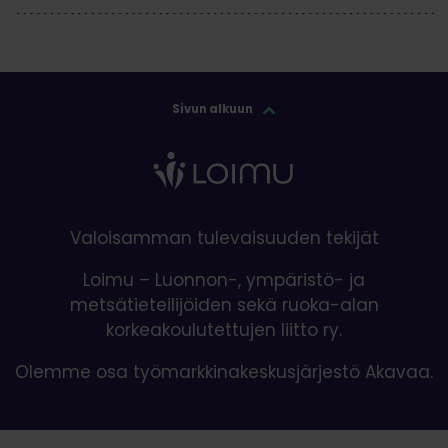
Sivun alkuun
Valoisamman tulevaisuuden tekijät
Loimu – Luonnon-, ympäristö- ja
metsätieteilijöiden sekä ruoka-alan
korkeakoulutettujen liitto ry.
Olemme osa työmarkkinakeskusjärjestö Akavaa.