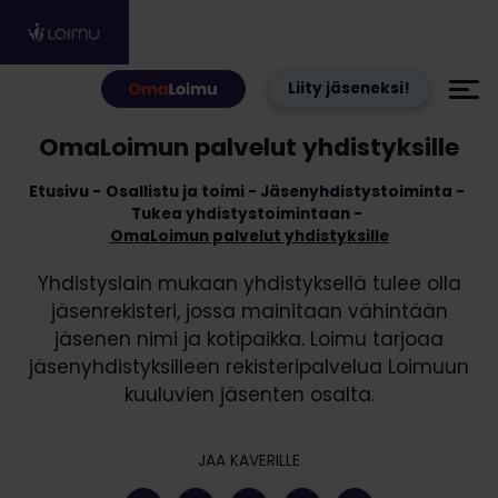
Hyppää sisältöön
Liity jäseneksi!
OmaLoimun palvelut yhdistyksille
Etusivu
Osallistu ja toimi
Jäsenyhdistystoiminta
Tukea yhdistystoimintaan
OmaLoimun palvelut yhdistyksille
Yhdistyslain mukaan yhdistyksellä tulee olla
jäsenrekisteri, jossa mainitaan vähintään
jäsenen nimi ja kotipaikka. Loimu tarjoaa
jäsenyhdistyksilleen rekisteripalvelua Loimuun
kuuluvien jäsenten osalta.
JAA KAVERILLE