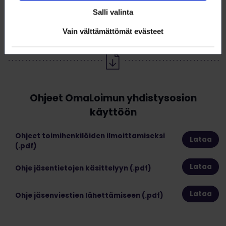
Salli valinta
OmaLoimun käyttöönottokoulutus yhdistyksille, lokakuu 2023
(linkki vie Jäsensivuille ja vaatii kirjautumisen)
Vain välttämättömät evästeet
Ohjeet OmaLoimun yhdistysosion
käyttöön
Ohjeet toimihenkilöiden ilmoittamiseksi
Lataa
(.pdf)
Lataa
Ohje jäsentietojen käsittelyyn (.pdf)
Lataa
Ohje jäsenviestien lähettämiseen (.pdf)