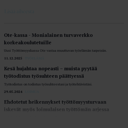
Lisää aiheesta
Ote-kassa - Monialainen turvaverkko
korkeakoulutetuille
Uusi Työttömyyskassa Ote vastaa muuttuvan työelämän tarpeisiin.
11.12.2025
TYÖELÄMÄ
Kesä hujahtaa nopeasti – muista pyytää
työtodistus työsuhteen päättyessä
Työtodistus on todistus työsuhteestasi ja työtehtävistäsi.
29.05.2024
LOIMUA
Ehdotetut heikennykset työttömyysturvaan
iskevät myös loimulaisen työttömän arjessa
Mikäli ehdotetut heikennykset palkansaajien työttömyysturvaan toteutuvat,
tarkoittaa se käytännössä entistä enemmän taloudellista epävarmuutta
kaikille työttömäksi jääville.