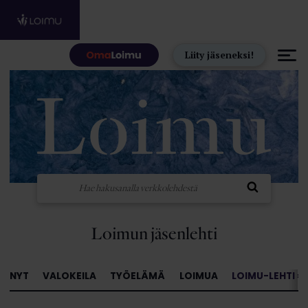
Hyppää sisältöön
Liity jäseneksi!
Loimun jäsenlehti
NYT
VALOKEILA
TYÖELÄMÄ
LOIMUA
LOIMU-LEHTI »