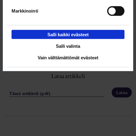
jäsenyytesi OpiskelijaPlus-­tasolle ja liity
työttömyyskassaan nyt!
Markkinointi
Lue lisää ja liity työttömyyskassaan:
loimu.fi/opiskelijaplus
Salli kaikki evästeet
Salli valinta
Vain välttämättömät evästeet
Lataa artikkeli
Tämä artikkeli (pdf)