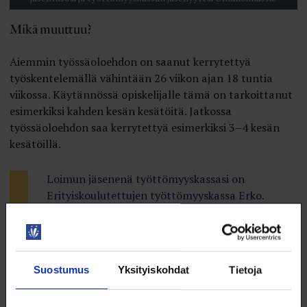
Mikä muuttuu?
Aiemmin työssäoloehdon on saanut kerrytettyä
työskentelemällä vähintään 26 viikon ajan 18 tuntia
viikossa. Käytännössä opiskelijalle tämä on tarkoittanut
esimerkiksi kahden kesän kesätöitä. Jatkossa
työssäoloehdon saa kerrytettyä esimerkiksi 3–4 kesän
kesätöillä.
Loimun jäsenenä työttömyyskassasi on
Erityiskoulutettujen työttömyyskassa Erko.
Syyskuun alusta työssäoloehto perustuu bruttopalkan
määrään ja työssäoloehtoa tarkastellaan kuukausissa, ei
viikoissa. Kuukausi katsotaan työssäoloehtoa
Suostumus
Yksityiskohdat
Tietoja
kerryttäväksi, jos palkkatuloja on vähintään 930 euroa.
Työssäoloehtoa voi kertyä myös puolikkaina kuukausina,