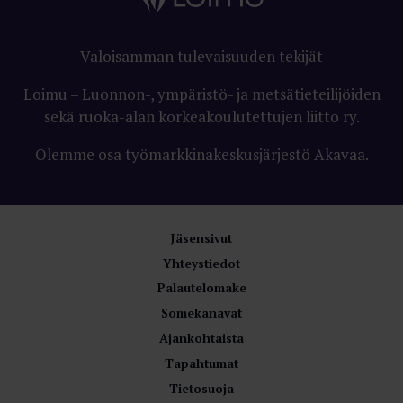
Valoisamman tulevaisuuden tekijät
Loimu – Luonnon-, ympäristö- ja metsätieteilijöiden
sekä ruoka-alan korkeakoulutettujen liitto ry.
Olemme osa työmarkkinakeskusjärjestö Akavaa.
Jäsensivut
Yhteystiedot
Palautelomake
Somekanavat
Ajankohtaista
Tapahtumat
Tietosuoja