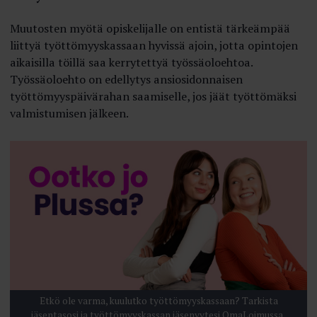
Muutosten myötä opiskelijalle on entistä tärkeämpää
liittyä työttömyyskassaan hyvissä ajoin, jotta opintojen
aikaisilla töillä saa kerrytettyä työssäoloehtoa.
Työssäoloehto on edellytys ansio­sidonnaisen
työttömyyspäivärahan saamiselle, jos jäät työttömäksi
valmistumisen jälkeen.
Etkö ole varma, kuulutko työttömyyskassaan? Tarkista
jäsentasosi ja työttömyyskassan jäsenyytesi OmaLoimussa.