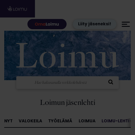
Hyppää sisältöön
Liity jäseneksi!
Loimun jäsenlehti
NYT
VALOKEILA
TYÖELÄMÄ
LOIMUA
LOIMU-LEHTI »