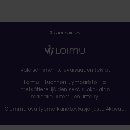
Sivun alkuun
Valoisamman tulevaisuuden tekijät
Loimu – Luonnon-, ympäristö- ja
metsätieteilijöiden sekä ruoka-alan
korkeakoulutettujen liitto ry.
Olemme osa työmarkkinakeskusjärjestö Akavaa.