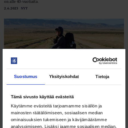
on alle 40-vuotiaita.
2.6.2023
NYT
Suostumus
Yksityiskohdat
Tietoja
Tämä sivusto käyttää evästeitä
Vastapaino: Pitkä matka irti työstä
Käytämme evästeitä tarjoamamme sisällön ja
Väitöskirjatutkija Katariina Perkonoja rentoutuu vapaa-ajallaan
mainosten räätälöimiseen, sosiaalisen median
pitkänmatkan vaelluksilla.
ominaisuuksien tukemiseen ja kävijämäärämme
2.6.2023
TYÖELÄMÄ
analysoimiseen. Lisäksi jaamme sosiaalisen median,