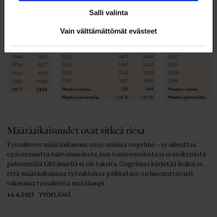
Salli valinta
Vain välttämättömät evästeet
Määräaikaisuudet ovat sitkeä riesa
Työsuhteen määräaikaisuus on jo sinänsä ongelma – se aiheuttaa
epävarmuutta tulevaisuudesta, kun toimeentulosta ja uranäkymistä
pidemmällä tähtäimellä ei ole takeita. Ongelmaa kärjistää lisäksi se,
että määräaikaisissa työsuhteissa palkkataso on huomattavasti
vakinaisia työsuhteita matalampi.
14.4.2023
TYÖELÄMÄ