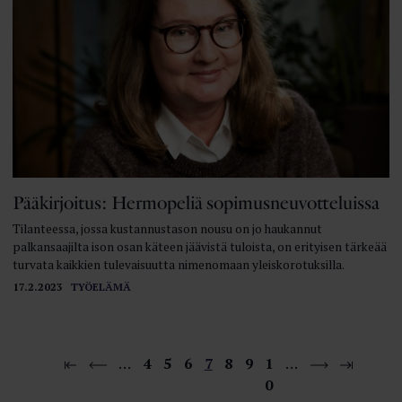
Pääkirjoitus: Hermopeliä sopimusneuvotteluissa
Tilanteessa, jossa kustannustason nousu on jo haukannut
palkansaajilta ison osan käteen jäävistä tuloista, on erityisen tärkeää
turvata kaikkien tulevaisuutta nimenomaan yleiskorotuksilla.
17.2.2023
TYÖELÄMÄ
…
4
5
6
7
8
9
1
…
0